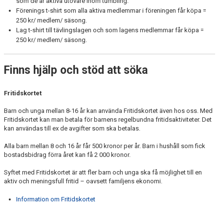
som de är aktiva utövare inom tumbling.
Förenings t-shirt som alla aktiva medlemmar i föreningen får köpa =
250 kr/ medlem/ säsong.
Lag t-shirt till tävlingslagen och som lagens medlemmar får köpa =
250 kr/ medlem/ säsong.
Finns hjälp och stöd att söka
Fritidskortet
Barn och unga mellan 8-16 år kan använda Fritidskortet även hos oss. Med
Fritidskortet kan man betala för barnens regelbundna fritidsaktiviteter. Det
kan användas till ex de avgifter som ska betalas.
Alla barn mellan 8 och 16 år får 500 kronor per år. Barn i hushåll som fick
bostadsbidrag förra året kan få 2 000 kronor.
Syftet med Fritidskortet är att fler barn och unga ska få möjlighet till en
aktiv och meningsfull fritid – oavsett familjens ekonomi.
Information om Fritidskortet