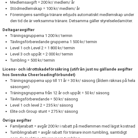
Medlemsavgift = 200 kr/ medlem/ år
TRYGG IDROTT
Stödmedlemskap = 100 kr/ medlem/ år
Föreningens samtliga tränare erbjuds automatiskt medlemskap under
ANTIDOPING
den tid de är verksamma tränare. Detsamma gäller styrelseledamöter.
Deltagaravgifter
AVGIFTER
Träningsgrupperna 1 200 kr/ termin
Tävlingsförberedande grupperna 1 500 kr/ termin
FÖRSÄKRINGAR
Level 1 och Level 2 = 1 800 kr/ termin
Level 3 och uppåt = 2 000 kr/ termin
KALENDER
Tumbling = 500 kr/ termin
Licens- och idrottskadeförsäkring (utifrån just nu gällande avgifter
VÅRA LAG OCH TRÄNARE
hos Svenska Cheerleadingförbundet)
Träningsgrupperna upp till 11 år = 30 kr/ säsong (åldern räknas på hela
TÄVLING
säsongen)
Träningsgrupperna från 12 år och uppåt = 50 kr/ säsong
LÄNKAR
Tävlingsförberedande = 50 kr/ säsong
Level 1 och level 2 = 235 kr/ säsong
Elite och Group stunt = 275 kr/ säsong
Övriga avgifter
Familjerabatt = avgår 200 kr i rabatt på medlemmen med lägst kostnad
Tumblingrabatt = avgår rabatt för tränare inom tumbling, samtidigt