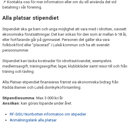
📌 Kontakta oss för mer information eller om du vill använda det vid
betalning i vår förening.
Alla platsar stipendiet
Stipendiet ska ge barn och unga möjlighet att vara med i idrotten, oavsett
ekonomiska förutsättningar. Det kan sökas för den som är mellan 6-18 år,
eller fortfarande går på gymnasiet. Personen det gäller ska vara
folkbokförd eller "placerad" i Luleå kommun och ha ett svenskt
personnummer.
Stipendiet kan täcka kostnader för idrottsutövandet, exempelvis
medlemsavgift, träningsavgifter, läger, klubbkläder samt resor till och från
träning och tävling.
Alla Platsar-stipendiet finansieras främst via ekonomiska bidrag från
Rädda Barnen och Luleå domkyrkoförsamling.
Stipendiesumma:
Max 3 000 kr/år
Ansökan:
kan göras löpande under året.
RF-SISU Norrbotten information om stipedier
Anmälningslänk alla platsar