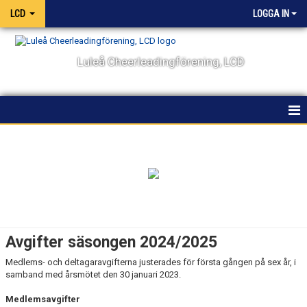
LCD
LOGGA IN
Luleå Cheerleadingförening, LCD
HEM
NYHETER
OM KLUBBEN
KONTAKT
Avgifter säsongen 2024/2025
SPONSORER & PARTNERS
Medlems- och deltagaravgifterna justerades för första gången på sex år, i
samband med årsmötet den 30 januari 2023.
IDROTTEN CHEERLEADING
Medlemsavgifter