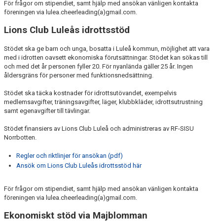
För frågor om stipendiet, samt hjälp med ansökan vänligen kontakta
föreningen via lulea.cheerleading(a)gmail.com.
Lions Club Luleås idrottsstöd
Stödet ska ge barn och unga, bosatta i Luleå kommun, möjlighet att vara
med i idrotten oavsett ekonomiska förutsättningar. Stödet kan sökas till
och med det år personen fyller 20. För nyanlända gäller 25 år. Ingen
åldersgräns för personer med funktionsnedsättning.
Stödet ska täcka kostnader för idrottsutövandet, exempelvis
medlemsavgifter, träningsavgifter, läger, klubbkläder, idrottsutrustning
samt egenavgifter till tävlingar.
Stödet finansiers av Lions Club Luleå och administreras av RF-SISU
Norrbotten.
Regler och riktlinjer för ansökan (pdf)
Ansök om Lions Club Luleås idrottsstöd här
För frågor om stipendiet, samt hjälp med ansökan vänligen kontakta
föreningen via lulea.cheerleading(a)gmail.com.
Ekonomiskt stöd via Majblomman