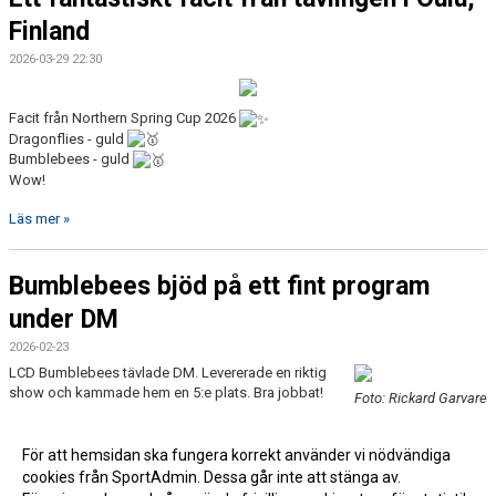
Finland
2026-03-29 22:30
Facit från Northern Spring Cup 2026
Dragonflies - guld
Bumblebees - guld
Wow!
Läs mer »
Bumblebees bjöd på ett fint program
under DM
2026-02-23
LCD Bumblebees tävlade DM. Levererade en riktig
show och kammade hem en 5:e plats. Bra jobbat!
Foto: Rickard Garvare
Läs mer »
För att hemsidan ska fungera korrekt använder vi nödvändiga
cookies från SportAdmin. Dessa går inte att stänga av.
Fler nyheter >>