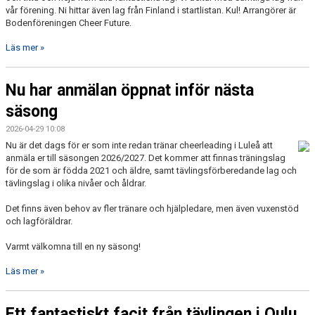
vår förening. Ni hittar även lag från Finland i startlistan. Kul! Arrangörer är
Bodenföreningen Cheer Future.
Läs mer »
Nu har anmälan öppnat inför nästa
säsong
2026-04-29 10:08
Nu är det dags för er som inte redan tränar cheerleading i Luleå att
anmäla er till säsongen 2026/2027. Det kommer att finnas träningslag
för de som är födda 2021 och äldre, samt tävlingsförberedande lag och
tävlingslag i olika nivåer och åldrar.
Det finns även behov av fler tränare och hjälpledare, men även vuxenstöd
och lagföräldrar.
Varmt välkomna till en ny säsong!
Läs mer »
Ett fantastiskt facit från tävlingen i Oulu,