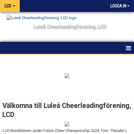
LCD
LOGGA IN
Luleå Cheerleadingförening, LCD
HEM
NYHETER
OM KLUBBEN
KALENDER
Välkomna till Luleå Cheerleadingförening,
VÅRA LAG OCH TRÄNARE
LCD
TÄVLING
LCD Bumblebees under Future Cheer Championship 2024. Foto: Theodor L