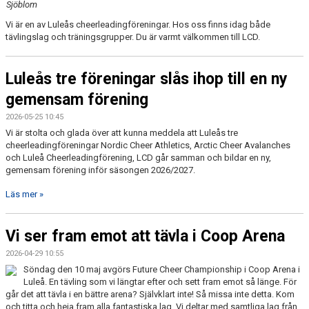
Sjöblom
LÄNKAR
Vi är en av Luleås cheerleadingföreningar. Hos oss finns idag både
tävlingslag och träningsgrupper. Du är varmt välkommen till LCD.
Luleås tre föreningar slås ihop till en ny
gemensam förening
2026-05-25 10:45
Vi är stolta och glada över att kunna meddela att Luleås tre
cheerleadingföreningar Nordic Cheer Athletics, Arctic Cheer Avalanches
och Luleå Cheerleadingförening, LCD går samman och bildar en ny,
gemensam förening inför säsongen 2026/2027.
Läs mer »
Vi ser fram emot att tävla i Coop Arena
2026-04-29 10:55
Söndag den 10 maj avgörs Future Cheer Championship i Coop Arena i
Luleå. En tävling som vi längtar efter och sett fram emot så länge. För
går det att tävla i en bättre arena? Självklart inte! Så missa inte detta. Kom
och titta och heja fram alla fantastiska lag. Vi deltar med samtliga lag från