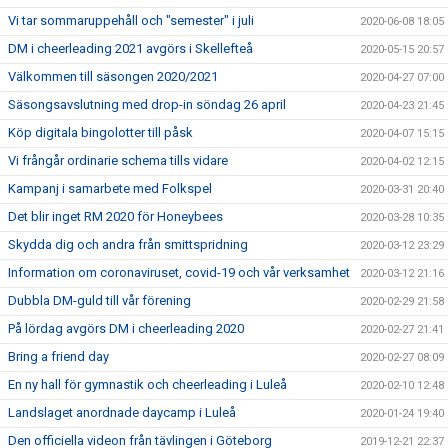
Vi tar sommaruppehåll och "semester" i juli
2020-06-08 18:05
DM i cheerleading 2021 avgörs i Skellefteå
2020-05-15 20:57
Välkommen till säsongen 2020/2021
2020-04-27 07:00
Säsongsavslutning med drop-in söndag 26 april
2020-04-23 21:45
Köp digitala bingolotter till påsk
2020-04-07 15:15
Vi frångår ordinarie schema tills vidare
2020-04-02 12:15
Kampanj i samarbete med Folkspel
2020-03-31 20:40
Det blir inget RM 2020 för Honeybees
2020-03-28 10:35
Skydda dig och andra från smittspridning
2020-03-12 23:29
Information om coronaviruset, covid-19 och vår verksamhet
2020-03-12 21:16
Dubbla DM-guld till vår förening
2020-02-29 21:58
På lördag avgörs DM i cheerleading 2020
2020-02-27 21:41
Bring a friend day
2020-02-27 08:09
En ny hall för gymnastik och cheerleading i Luleå
2020-02-10 12:48
Landslaget anordnade daycamp i Luleå
2020-01-24 19:40
Den officiella videon från tävlingen i Göteborg
2019-12-21 22:37