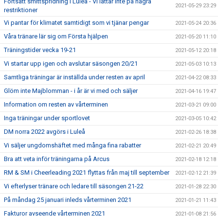
Fortsatt smittspridning i Luleå - Vi lättar inte på några
2021-05-29 23:29
restriktioner
Vi pantar för klimatet samtidigt som vi tjänar pengar
2021-05-24 20:36
Våra tränare lär sig om Första hjälpen
2021-05-20 11:10
Träningstider vecka 19-21
2021-05-12 20:18
Vi startar upp igen och avslutar säsongen 20/21
2021-05-03 10:13
Samtliga träningar är inställda under resten av april
2021-04-22 08:33
Glöm inte Majblomman - i år är vi med och säljer
2021-04-16 19:47
Information om resten av vårterminen
2021-03-21 09:00
Inga träningar under sportlovet
2021-03-05 10:42
DM norra 2022 avgörs i Luleå
2021-02-26 18:38
Vi säljer ungdomshäftet med många fina rabatter
2021-02-21 20:49
Bra att veta inför träningarna på Arcus
2021-02-18 12:18
RM & SM i Cheerleading 2021 flyttas från maj till september
2021-02-12 21:39
Vi efterlyser tränare och ledare till säsongen 21-22
2021-01-28 22:30
På måndag 25 januari inleds vårterminen 2021
2021-01-21 11:43
Fakturor avseende vårterminen 2021
2021-01-08 21:56