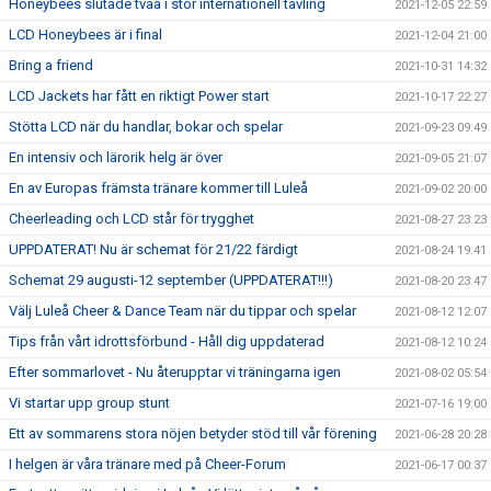
Honeybees slutade tvåa i stor internationell tävling
2021-12-05 22:59
LCD Honeybees är i final
2021-12-04 21:00
Bring a friend
2021-10-31 14:32
LCD Jackets har fått en riktigt Power start
2021-10-17 22:27
Stötta LCD när du handlar, bokar och spelar
2021-09-23 09:49
En intensiv och lärorik helg är över
2021-09-05 21:07
En av Europas främsta tränare kommer till Luleå
2021-09-02 20:00
Cheerleading och LCD står för trygghet
2021-08-27 23:23
UPPDATERAT! Nu är schemat för 21/22 färdigt
2021-08-24 19:41
Schemat 29 augusti-12 september (UPPDATERAT!!!)
2021-08-20 23:47
Välj Luleå Cheer & Dance Team när du tippar och spelar
2021-08-12 12:07
Tips från vårt idrottsförbund - Håll dig uppdaterad
2021-08-12 10:24
Efter sommarlovet - Nu återupptar vi träningarna igen
2021-08-02 05:54
Vi startar upp group stunt
2021-07-16 19:00
Ett av sommarens stora nöjen betyder stöd till vår förening
2021-06-28 20:28
I helgen är våra tränare med på Cheer-Forum
2021-06-17 00:37