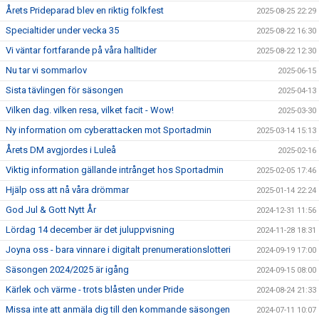
Årets Prideparad blev en riktig folkfest
2025-08-25 22:29
Specialtider under vecka 35
2025-08-22 16:30
Vi väntar fortfarande på våra halltider
2025-08-22 12:30
Nu tar vi sommarlov
2025-06-15
Sista tävlingen för säsongen
2025-04-13
Vilken dag. vilken resa, vilket facit - Wow!
2025-03-30
Ny information om cyberattacken mot Sportadmin
2025-03-14 15:13
Årets DM avgjordes i Luleå
2025-02-16
Viktig information gällande intrånget hos Sportadmin
2025-02-05 17:46
Hjälp oss att nå våra drömmar
2025-01-14 22:24
God Jul & Gott Nytt År
2024-12-31 11:56
Lördag 14 december är det juluppvisning
2024-11-28 18:31
Joyna oss - bara vinnare i digitalt prenumerationslotteri
2024-09-19 17:00
Säsongen 2024/2025 är igång
2024-09-15 08:00
Kärlek och värme - trots blåsten under Pride
2024-08-24 21:33
Missa inte att anmäla dig till den kommande säsongen
2024-07-11 10:07