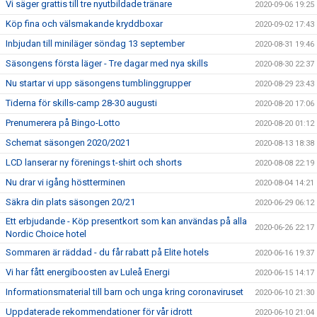
Vi säger grattis till tre nyutbildade tränare
2020-09-06 19:25
Köp fina och välsmakande kryddboxar
2020-09-02 17:43
Inbjudan till miniläger söndag 13 september
2020-08-31 19:46
Säsongens första läger - Tre dagar med nya skills
2020-08-30 22:37
Nu startar vi upp säsongens tumblinggrupper
2020-08-29 23:43
Tiderna för skills-camp 28-30 augusti
2020-08-20 17:06
Prenumerera på Bingo-Lotto
2020-08-20 01:12
Schemat säsongen 2020/2021
2020-08-13 18:38
LCD lanserar ny förenings t-shirt och shorts
2020-08-08 22:19
Nu drar vi igång höstterminen
2020-08-04 14:21
Säkra din plats säsongen 20/21
2020-06-29 06:12
Ett erbjudande - Köp presentkort som kan användas på alla
2020-06-26 22:17
Nordic Choice hotel
Sommaren är räddad - du får rabatt på Elite hotels
2020-06-16 19:37
Vi har fått energiboosten av Luleå Energi
2020-06-15 14:17
Informationsmaterial till barn och unga kring coronaviruset
2020-06-10 21:30
Uppdaterade rekommendationer för vår idrott
2020-06-10 21:04