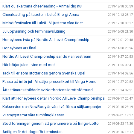
Klart du ska träna cheerleading - Anmäl dig nu!
2019-12-18 00:39
Cheerleading på tapeten i Luleå Energi Arena
2019-12-13 23:17
Melodifestivalen till Luleå - Vi justerar våra tider
2019-12-10 00:17
Juluppvisning och terminsavslutning
2019-12-08 21:30
Honeybees tvåa på Nordic All Level Championship
2019-12-01 20:48
Honeybees är i final
2019-11-30 23:26
Nordic All Level Championship sänds via livestream
2019-11-27 20:53
Här börjar julen - vinn med oss!
2019-11-25 00:41
Tack till er som stöttar oss genom Svenska Spel
2019-11-14 09:56
Passa på inför jul - Vi säljer presentkort till Vinga Home
2019-10-27 20:52
Åtta tränare utbildade av Norrbottens Idrottsförbund
2019-10-14 07:21
Klart att Honeybees deltar i Nordic All Level Championships
2019-09-17 20:47
Kakservice och NewBody är våra två första säljkampanjer
2019-09-10 23:19
Vi smygstartar våra tumblingklasser
2019-09-01 19:17
Stöd föreningen genom att prenumerera på Bingo-Lotto
2019-08-23 17:30
Äntligen är det dags för terminstart
2019-08-16 18:17