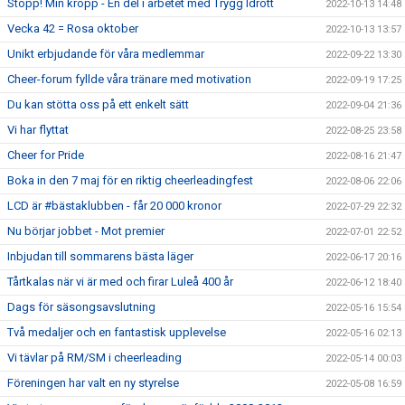
Stopp! Min kropp - En del i arbetet med Trygg Idrott
2022-10-13 14:48
Vecka 42 = Rosa oktober
2022-10-13 13:57
Unikt erbjudande för våra medlemmar
2022-09-22 13:30
Cheer-forum fyllde våra tränare med motivation
2022-09-19 17:25
Du kan stötta oss på ett enkelt sätt
2022-09-04 21:36
Vi har flyttat
2022-08-25 23:58
Cheer for Pride
2022-08-16 21:47
Boka in den 7 maj för en riktig cheerleadingfest
2022-08-06 22:06
LCD är #bästaklubben - får 20 000 kronor
2022-07-29 22:32
Nu börjar jobbet - Mot premier
2022-07-01 22:52
Inbjudan till sommarens bästa läger
2022-06-17 20:16
Tårtkalas när vi är med och firar Luleå 400 år
2022-06-12 18:40
Dags för säsongsavslutning
2022-05-16 15:54
Två medaljer och en fantastisk upplevelse
2022-05-16 02:13
Vi tävlar på RM/SM i cheerleading
2022-05-14 00:03
Föreningen har valt en ny styrelse
2022-05-08 16:59