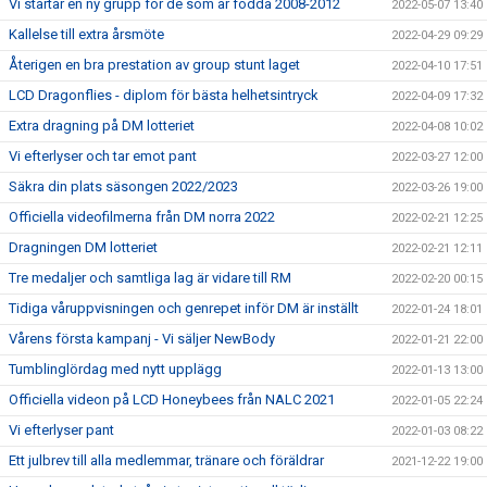
Vi startar en ny grupp för de som är födda 2008-2012
2022-05-07 13:40
Kallelse till extra årsmöte
2022-04-29 09:29
Återigen en bra prestation av group stunt laget
2022-04-10 17:51
LCD Dragonflies - diplom för bästa helhetsintryck
2022-04-09 17:32
Extra dragning på DM lotteriet
2022-04-08 10:02
Vi efterlyser och tar emot pant
2022-03-27 12:00
Säkra din plats säsongen 2022/2023
2022-03-26 19:00
Officiella videofilmerna från DM norra 2022
2022-02-21 12:25
Dragningen DM lotteriet
2022-02-21 12:11
Tre medaljer och samtliga lag är vidare till RM
2022-02-20 00:15
Tidiga våruppvisningen och genrepet inför DM är inställt
2022-01-24 18:01
Vårens första kampanj - Vi säljer NewBody
2022-01-21 22:00
Tumblinglördag med nytt upplägg
2022-01-13 13:00
Officiella videon på LCD Honeybees från NALC 2021
2022-01-05 22:24
Vi efterlyser pant
2022-01-03 08:22
Ett julbrev till alla medlemmar, tränare och föräldrar
2021-12-22 19:00