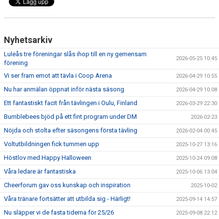
Nyhetsarkiv
Luleås tre föreningar slås ihop till en ny gemensam
2026-05-25 10:45
förening
Vi ser fram emot att tävla i Coop Arena
2026-04-29 10:55
Nu har anmälan öppnat inför nästa säsong
2026-04-29 10:08
Ett fantastiskt facit från tävlingen i Oulu, Finland
2026-03-29 22:30
Bumblebees bjöd på ett fint program under DM
2026-02-23
Nöjda och stolta efter säsongens första tävling
2026-02-04 00:45
Voltutbildningen fick tummen upp
2025-10-27 13:16
Höstlov med Happy Halloween
2025-10-24 09:08
Våra ledare är fantastiska
2025-10-06 13:04
Cheerforum gav oss kunskap och inspiration
2025-10-02
Våra tränare fortsätter att utbilda sig - Härligt!
2025-09-14 14:57
Nu släpper vi de fasta tiderna för 25/26
2025-09-08 22:12