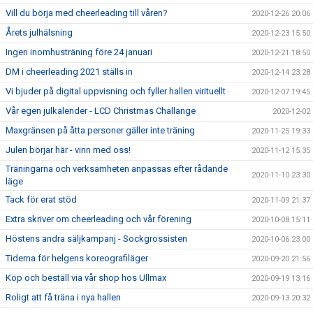
Vill du börja med cheerleading till våren?
2020-12-26 20:06
Årets julhälsning
2020-12-23 15:50
Ingen inomhusträning före 24 januari
2020-12-21 18:50
DM i cheerleading 2021 ställs in
2020-12-14 23:28
Vi bjuder på digital uppvisning och fyller hallen virituellt
2020-12-07 19:45
Vår egen julkalender - LCD Christmas Challange
2020-12-02
Maxgränsen på åtta personer gäller inte träning
2020-11-25 19:33
Julen börjar här - vinn med oss!
2020-11-12 15:35
Träningarna och verksamheten anpassas efter rådande
2020-11-10 23:30
läge
Tack för erat stöd
2020-11-09 21:37
Extra skriver om cheerleading och vår förening
2020-10-08 15:11
Höstens andra säljkampanj - Sockgrossisten
2020-10-06 23:00
Tiderna för helgens koreografiläger
2020-09-20 21:56
Köp och beställ via vår shop hos Ullmax
2020-09-19 13:16
Roligt att få träna i nya hallen
2020-09-13 20:32