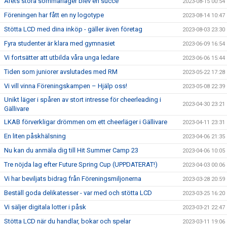
Årets stora sommarläger blev en succé
2023-08-15 00:54
Föreningen har fått en ny logotype
2023-08-14 10:47
Stötta LCD med dina inköp - gäller även företag
2023-08-03 23:30
Fyra studenter är klara med gymnasiet
2023-06-09 16:54
Vi fortsätter att utbilda våra unga ledare
2023-06-06 15:44
Tiden som juniorer avslutades med RM
2023-05-22 17:28
Vi vill vinna Föreningskampen – Hjälp oss!
2023-05-08 22:39
Unikt läger i spåren av stort intresse för cheerleading i
2023-04-30 23:21
Gällivare
LKAB förverkligar drömmen om ett cheerläger i Gällivare
2023-04-11 23:31
En liten påskhälsning
2023-04-06 21:35
Nu kan du anmäla dig till Hit Summer Camp 23
2023-04-06 10:05
Tre nöjda lag efter Future Spring Cup (UPPDATERAT!)
2023-04-03 00:06
Vi har beviljats bidrag från Föreningsmiljonerna
2023-03-28 20:59
Beställ goda delikatesser - var med och stötta LCD
2023-03-25 16:20
Vi säljer digitala lotter i påsk
2023-03-21 22:47
Stötta LCD när du handlar, bokar och spelar
2023-03-11 19:06