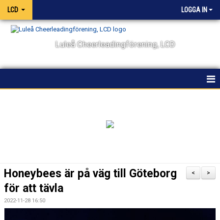
LCD
LOGGA IN
Luleå Cheerleadingförening, LCD
HEM
NYHETER
OM KLUBBEN
KALENDER
Honeybees är på väg till Göteborg
<
>
VÅRA LAG OCH TRÄNARE
för att tävla
2022-11-28 16:50
TÄVLING