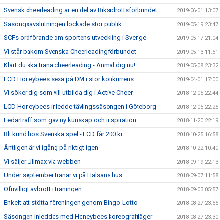
Svensk cheerleading är en del av Riksidrottsförbundet
2019-06-01 13:07
Säsongsavslutningen lockade stor publik
2019-05-19 23:47
SCFs ordförande om sportens utveckling i Sverige
2019-05-17 21:04
Vi står bakom Svenska Cheerleadingförbundet
2019-05-13 11:51
Klart du ska träna cheerleading - Anmäl dig nu!
2019-05-08 23:32
LCD Honeybees sexa på DM i stor konkurrens
2019-04-01 17:00
Vi söker dig som vill utbilda dig i Active Cheer
2018-12-05 22:44
LCD Honeybees inledde tävlingssäsongen i Göteborg
2018-12-05 22:25
Ledarträff som gav ny kunskap och inspiration
2018-11-20 22:19
Bli kund hos Svenska spel - LCD får 200 kr
2018-10-25 16:58
Äntligen är vi igång på riktigt igen
2018-10-22 10:40
Vi säljer Ullmax via webben
2018-09-19 22:13
Under september tränar vi på Hälsans hus
2018-09-07 11:58
Ofrivilligt avbrott i träningen
2018-09-03 05:57
Enkelt att stötta föreningen genom Bingo-Lotto
2018-08-27 23:55
Säsongen inleddes med Honeybees koreografiläger
2018-08-27 23:30