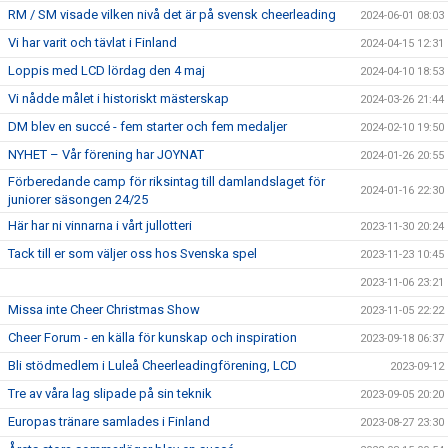
RM / SM visade vilken nivå det är på svensk cheerleading
2024-06-01 08:03
Vi har varit och tävlat i Finland
2024-04-15 12:31
Loppis med LCD lördag den 4 maj
2024-04-10 18:53
Vi nådde målet i historiskt mästerskap
2024-03-26 21:44
DM blev en succé - fem starter och fem medaljer
2024-02-10 19:50
NYHET – Vår förening har JOYNAT
2024-01-26 20:55
Förberedande camp för riksintag till damlandslaget för
2024-01-16 22:30
juniorer säsongen 24/25
Här har ni vinnarna i vårt jullotteri
2023-11-30 20:24
Tack till er som väljer oss hos Svenska spel
2023-11-23 10:45
2023-11-06 23:21
Missa inte Cheer Christmas Show
2023-11-05 22:22
Cheer Forum - en källa för kunskap och inspiration
2023-09-18 06:37
Bli stödmedlem i Luleå Cheerleadingförening, LCD
2023-09-12
Tre av våra lag slipade på sin teknik
2023-09-05 20:20
Europas tränare samlades i Finland
2023-08-27 23:30