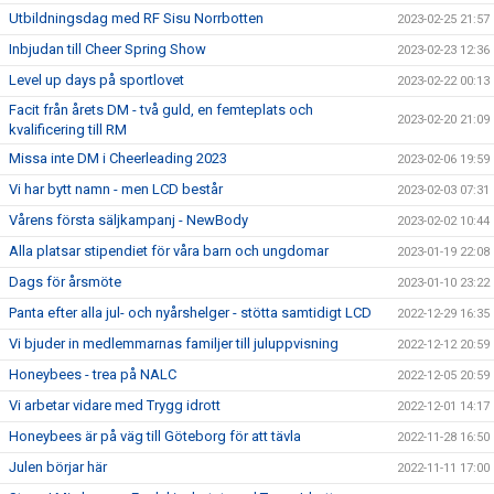
Utbildningsdag med RF Sisu Norrbotten
2023-02-25 21:57
Inbjudan till Cheer Spring Show
2023-02-23 12:36
Level up days på sportlovet
2023-02-22 00:13
Facit från årets DM - två guld, en femteplats och
2023-02-20 21:09
kvalificering till RM
Missa inte DM i Cheerleading 2023
2023-02-06 19:59
Vi har bytt namn - men LCD består
2023-02-03 07:31
Vårens första säljkampanj - NewBody
2023-02-02 10:44
Alla platsar stipendiet för våra barn och ungdomar
2023-01-19 22:08
Dags för årsmöte
2023-01-10 23:22
Panta efter alla jul- och nyårshelger - stötta samtidigt LCD
2022-12-29 16:35
Vi bjuder in medlemmarnas familjer till juluppvisning
2022-12-12 20:59
Honeybees - trea på NALC
2022-12-05 20:59
Vi arbetar vidare med Trygg idrott
2022-12-01 14:17
Honeybees är på väg till Göteborg för att tävla
2022-11-28 16:50
Julen börjar här
2022-11-11 17:00