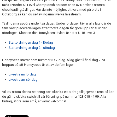
För fjärde gången åker våra juniorer i LCD Honeybees till Göteborg för att
tävla i Nordic All Level Championships som är en av Nordens största
cheerleadingtävlingar. Har du inte möjlighet att vara med på plats i
Göteborg så kan du se tävlingarna live via livestream.
Tävlingarna avgörs under två dagar. Under lördagen tävlar alla lag, där de
fem bäst placerade lagen efter första dagen får göra upp i final under
söndagen. Klassen där Honeybees tävlar i år heter U 18 level 3.
Startordningen dag 1 - lördag
Startordningen dag 2 - söndag
Honeybees startar som nummer 5 av 7 lag. 5 lag går till final dag 2. Vi
hoppas på att Honeybees är ett av de fem lagen.
Livestream lördag
Livestream söndag
Vill du stötta denna satsning och skänka ett bidrag till tjejernas resa så kan
du gärna skicka swish till vår förening, på nummer 123 018 44 99. Alla
bidrag, stora som små, är varmt välkomna!