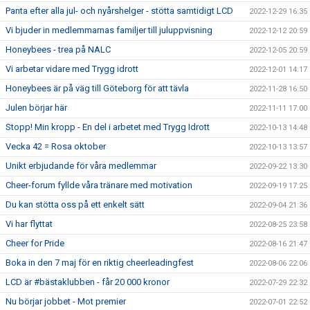
Panta efter alla jul- och nyårshelger - stötta samtidigt LCD
2022-12-29 16:35
Vi bjuder in medlemmarnas familjer till juluppvisning
2022-12-12 20:59
Honeybees - trea på NALC
2022-12-05 20:59
Vi arbetar vidare med Trygg idrott
2022-12-01 14:17
Honeybees är på väg till Göteborg för att tävla
2022-11-28 16:50
Julen börjar här
2022-11-11 17:00
Stopp! Min kropp - En del i arbetet med Trygg Idrott
2022-10-13 14:48
Vecka 42 = Rosa oktober
2022-10-13 13:57
Unikt erbjudande för våra medlemmar
2022-09-22 13:30
Cheer-forum fyllde våra tränare med motivation
2022-09-19 17:25
Du kan stötta oss på ett enkelt sätt
2022-09-04 21:36
Vi har flyttat
2022-08-25 23:58
Cheer for Pride
2022-08-16 21:47
Boka in den 7 maj för en riktig cheerleadingfest
2022-08-06 22:06
LCD är #bästaklubben - får 20 000 kronor
2022-07-29 22:32
Nu börjar jobbet - Mot premier
2022-07-01 22:52