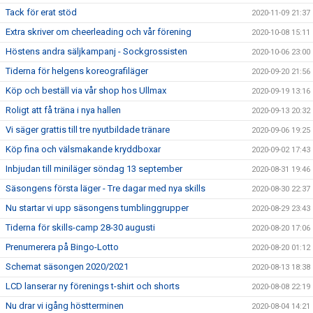
Tack för erat stöd
2020-11-09 21:37
Extra skriver om cheerleading och vår förening
2020-10-08 15:11
Höstens andra säljkampanj - Sockgrossisten
2020-10-06 23:00
Tiderna för helgens koreografiläger
2020-09-20 21:56
Köp och beställ via vår shop hos Ullmax
2020-09-19 13:16
Roligt att få träna i nya hallen
2020-09-13 20:32
Vi säger grattis till tre nyutbildade tränare
2020-09-06 19:25
Köp fina och välsmakande kryddboxar
2020-09-02 17:43
Inbjudan till miniläger söndag 13 september
2020-08-31 19:46
Säsongens första läger - Tre dagar med nya skills
2020-08-30 22:37
Nu startar vi upp säsongens tumblinggrupper
2020-08-29 23:43
Tiderna för skills-camp 28-30 augusti
2020-08-20 17:06
Prenumerera på Bingo-Lotto
2020-08-20 01:12
Schemat säsongen 2020/2021
2020-08-13 18:38
LCD lanserar ny förenings t-shirt och shorts
2020-08-08 22:19
Nu drar vi igång höstterminen
2020-08-04 14:21