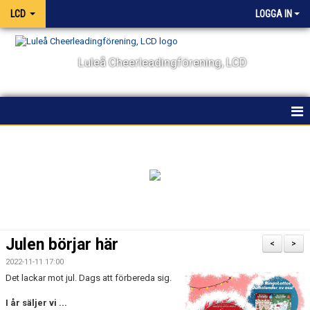
LCD
LOGGA IN
Luleå Cheerleadingförening, LCD
HEM
NYHETER
OM KLUBBEN
KALENDER
Julen börjar här
<
>
VÅRA LAG OCH TRÄNARE
2022-11-11 17:00
Det lackar mot jul. Dags att förbereda sig.
TÄVLING
I år säljer vi ...