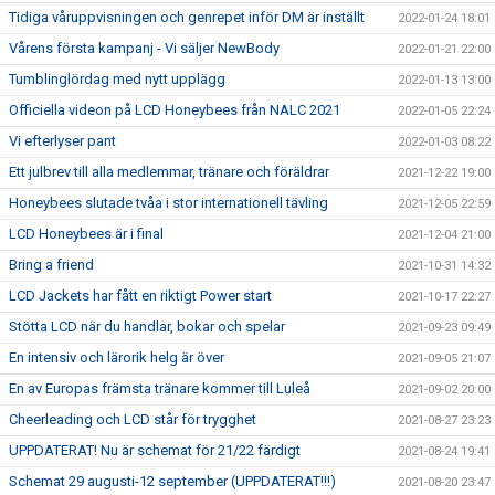
Tidiga våruppvisningen och genrepet inför DM är inställt
2022-01-24 18:01
Vårens första kampanj - Vi säljer NewBody
2022-01-21 22:00
Tumblinglördag med nytt upplägg
2022-01-13 13:00
Officiella videon på LCD Honeybees från NALC 2021
2022-01-05 22:24
Vi efterlyser pant
2022-01-03 08:22
Ett julbrev till alla medlemmar, tränare och föräldrar
2021-12-22 19:00
Honeybees slutade tvåa i stor internationell tävling
2021-12-05 22:59
LCD Honeybees är i final
2021-12-04 21:00
Bring a friend
2021-10-31 14:32
LCD Jackets har fått en riktigt Power start
2021-10-17 22:27
Stötta LCD när du handlar, bokar och spelar
2021-09-23 09:49
En intensiv och lärorik helg är över
2021-09-05 21:07
En av Europas främsta tränare kommer till Luleå
2021-09-02 20:00
Cheerleading och LCD står för trygghet
2021-08-27 23:23
UPPDATERAT! Nu är schemat för 21/22 färdigt
2021-08-24 19:41
Schemat 29 augusti-12 september (UPPDATERAT!!!)
2021-08-20 23:47