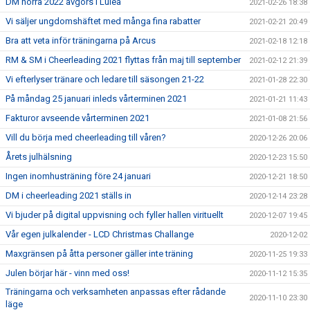
DM norra 2022 avgörs i Luleå
2021-02-26 18:38
Vi säljer ungdomshäftet med många fina rabatter
2021-02-21 20:49
Bra att veta inför träningarna på Arcus
2021-02-18 12:18
RM & SM i Cheerleading 2021 flyttas från maj till september
2021-02-12 21:39
Vi efterlyser tränare och ledare till säsongen 21-22
2021-01-28 22:30
På måndag 25 januari inleds vårterminen 2021
2021-01-21 11:43
Fakturor avseende vårterminen 2021
2021-01-08 21:56
Vill du börja med cheerleading till våren?
2020-12-26 20:06
Årets julhälsning
2020-12-23 15:50
Ingen inomhusträning före 24 januari
2020-12-21 18:50
DM i cheerleading 2021 ställs in
2020-12-14 23:28
Vi bjuder på digital uppvisning och fyller hallen virituellt
2020-12-07 19:45
Vår egen julkalender - LCD Christmas Challange
2020-12-02
Maxgränsen på åtta personer gäller inte träning
2020-11-25 19:33
Julen börjar här - vinn med oss!
2020-11-12 15:35
Träningarna och verksamheten anpassas efter rådande
2020-11-10 23:30
läge