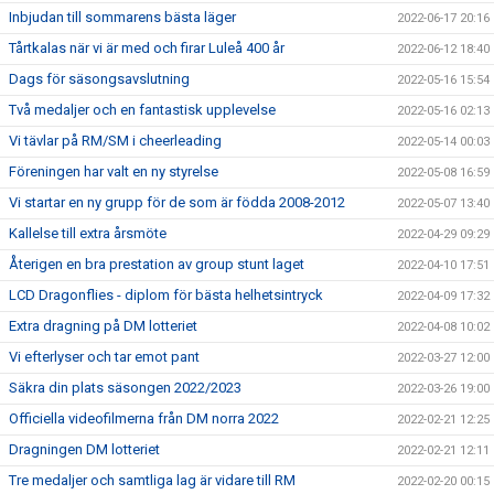
Inbjudan till sommarens bästa läger
2022-06-17 20:16
Tårtkalas när vi är med och firar Luleå 400 år
2022-06-12 18:40
Dags för säsongsavslutning
2022-05-16 15:54
Två medaljer och en fantastisk upplevelse
2022-05-16 02:13
Vi tävlar på RM/SM i cheerleading
2022-05-14 00:03
Föreningen har valt en ny styrelse
2022-05-08 16:59
Vi startar en ny grupp för de som är födda 2008-2012
2022-05-07 13:40
Kallelse till extra årsmöte
2022-04-29 09:29
Återigen en bra prestation av group stunt laget
2022-04-10 17:51
LCD Dragonflies - diplom för bästa helhetsintryck
2022-04-09 17:32
Extra dragning på DM lotteriet
2022-04-08 10:02
Vi efterlyser och tar emot pant
2022-03-27 12:00
Säkra din plats säsongen 2022/2023
2022-03-26 19:00
Officiella videofilmerna från DM norra 2022
2022-02-21 12:25
Dragningen DM lotteriet
2022-02-21 12:11
Tre medaljer och samtliga lag är vidare till RM
2022-02-20 00:15