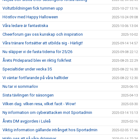
Voltutbildningen fick tummen upp
2025-10-27 13:16
Höstlov med Happy Halloween
2025-10-24 09:08
Våra ledare är fantastiska
2025-10-06 13:04
Cheerforum gav oss kunskap och inspiration
2025-10-02
Våra tränare fortsätter att utbilda sig - Härligt!
2025-09-14 14:57
Nu släpper vi de fasta tiderna för 25/26
2025-09-08 22:12
Årets Prideparad blev en riktig folkfest
2025-08-25 22:29
Specialtider under vecka 35
2025-08-22 16:30
Vi väntar fortfarande på våra halltider
2025-08-22 12:30
Nu tar vi sommarlov
2025-06-15
Sista tävlingen för säsongen
2025-04-13
Vilken dag. vilken resa, vilket facit - Wow!
2025-03-30
Ny information om cyberattacken mot Sportadmin
2025-03-14 15:13
Årets DM avgjordes i Luleå
2025-02-16
Viktig information gällande intrånget hos Sportadmin
2025-02-05 17:46
Hjälp oss att nå våra drömmar
2025-01-14 22:24