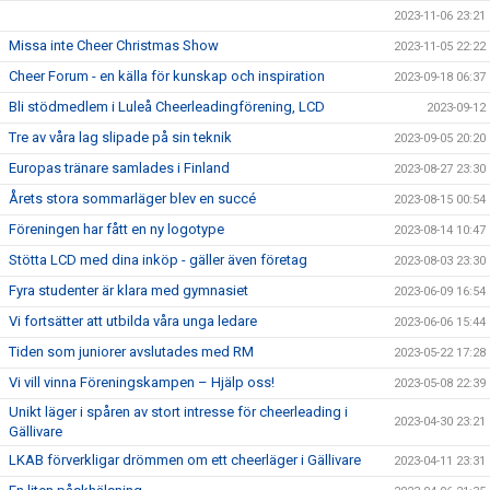
2023-11-06 23:21
Missa inte Cheer Christmas Show
2023-11-05 22:22
Cheer Forum - en källa för kunskap och inspiration
2023-09-18 06:37
Bli stödmedlem i Luleå Cheerleadingförening, LCD
2023-09-12
Tre av våra lag slipade på sin teknik
2023-09-05 20:20
Europas tränare samlades i Finland
2023-08-27 23:30
Årets stora sommarläger blev en succé
2023-08-15 00:54
Föreningen har fått en ny logotype
2023-08-14 10:47
Stötta LCD med dina inköp - gäller även företag
2023-08-03 23:30
Fyra studenter är klara med gymnasiet
2023-06-09 16:54
Vi fortsätter att utbilda våra unga ledare
2023-06-06 15:44
Tiden som juniorer avslutades med RM
2023-05-22 17:28
Vi vill vinna Föreningskampen – Hjälp oss!
2023-05-08 22:39
Unikt läger i spåren av stort intresse för cheerleading i
2023-04-30 23:21
Gällivare
LKAB förverkligar drömmen om ett cheerläger i Gällivare
2023-04-11 23:31