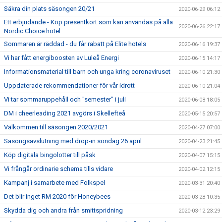
Säkra din plats säsongen 20/21
2020-06-29 06:12
Ett erbjudande - Köp presentkort som kan användas på alla
2020-06-26 22:17
Nordic Choice hotel
Sommaren är räddad - du får rabatt på Elite hotels
2020-06-16 19:37
Vi har fått energiboosten av Luleå Energi
2020-06-15 14:17
Informationsmaterial till barn och unga kring coronaviruset
2020-06-10 21:30
Uppdaterade rekommendationer för vår idrott
2020-06-10 21:04
Vi tar sommaruppehåll och "semester" i juli
2020-06-08 18:05
DM i cheerleading 2021 avgörs i Skellefteå
2020-05-15 20:57
Välkommen till säsongen 2020/2021
2020-04-27 07:00
Säsongsavslutning med drop-in söndag 26 april
2020-04-23 21:45
Köp digitala bingolotter till påsk
2020-04-07 15:15
Vi frångår ordinarie schema tills vidare
2020-04-02 12:15
Kampanj i samarbete med Folkspel
2020-03-31 20:40
Det blir inget RM 2020 för Honeybees
2020-03-28 10:35
Skydda dig och andra från smittspridning
2020-03-12 23:29