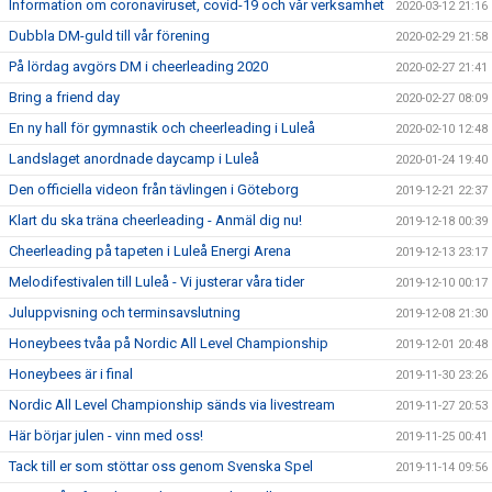
Information om coronaviruset, covid-19 och vår verksamhet
2020-03-12 21:16
Dubbla DM-guld till vår förening
2020-02-29 21:58
På lördag avgörs DM i cheerleading 2020
2020-02-27 21:41
Bring a friend day
2020-02-27 08:09
En ny hall för gymnastik och cheerleading i Luleå
2020-02-10 12:48
Landslaget anordnade daycamp i Luleå
2020-01-24 19:40
Den officiella videon från tävlingen i Göteborg
2019-12-21 22:37
Klart du ska träna cheerleading - Anmäl dig nu!
2019-12-18 00:39
Cheerleading på tapeten i Luleå Energi Arena
2019-12-13 23:17
Melodifestivalen till Luleå - Vi justerar våra tider
2019-12-10 00:17
Juluppvisning och terminsavslutning
2019-12-08 21:30
Honeybees tvåa på Nordic All Level Championship
2019-12-01 20:48
Honeybees är i final
2019-11-30 23:26
Nordic All Level Championship sänds via livestream
2019-11-27 20:53
Här börjar julen - vinn med oss!
2019-11-25 00:41
Tack till er som stöttar oss genom Svenska Spel
2019-11-14 09:56