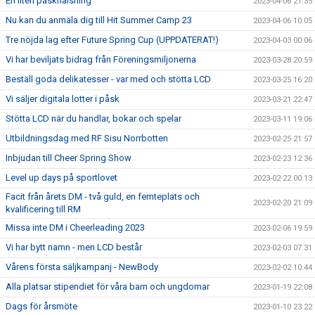
En liten påskhälsning
2023-04-06 21:35
Nu kan du anmäla dig till Hit Summer Camp 23
2023-04-06 10:05
Tre nöjda lag efter Future Spring Cup (UPPDATERAT!)
2023-04-03 00:06
Vi har beviljats bidrag från Föreningsmiljonerna
2023-03-28 20:59
Beställ goda delikatesser - var med och stötta LCD
2023-03-25 16:20
Vi säljer digitala lotter i påsk
2023-03-21 22:47
Stötta LCD när du handlar, bokar och spelar
2023-03-11 19:06
Utbildningsdag med RF Sisu Norrbotten
2023-02-25 21:57
Inbjudan till Cheer Spring Show
2023-02-23 12:36
Level up days på sportlovet
2023-02-22 00:13
Facit från årets DM - två guld, en femteplats och
2023-02-20 21:09
kvalificering till RM
Missa inte DM i Cheerleading 2023
2023-02-06 19:59
Vi har bytt namn - men LCD består
2023-02-03 07:31
Vårens första säljkampanj - NewBody
2023-02-02 10:44
Alla platsar stipendiet för våra barn och ungdomar
2023-01-19 22:08
Dags för årsmöte
2023-01-10 23:22