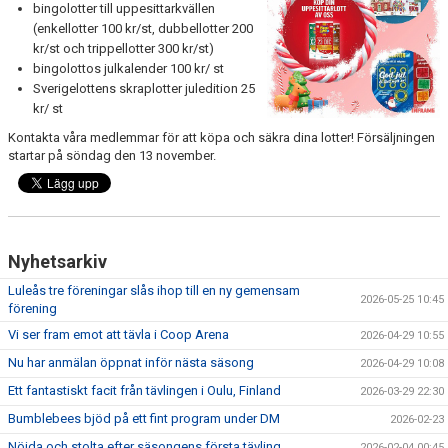
bingolotter till uppesittarkvällen
LÄNKAR
(enkellotter 100 kr/st, dubbellotter 200
kr/st och trippellotter 300 kr/st)
bingolottos julkalender 100 kr/ st
Sverigelottens skraplotter juledition 25
kr/ st
Kontakta våra medlemmar för att köpa och säkra dina lotter! Försäljningen
startar på söndag den 13 november.
Nyhetsarkiv
Luleås tre föreningar slås ihop till en ny gemensam
2026-05-25 10:45
förening
Vi ser fram emot att tävla i Coop Arena
2026-04-29 10:55
Nu har anmälan öppnat inför nästa säsong
2026-04-29 10:08
Ett fantastiskt facit från tävlingen i Oulu, Finland
2026-03-29 22:30
Bumblebees bjöd på ett fint program under DM
2026-02-23
Nöjda och stolta efter säsongens första tävling
2026-02-04 00:45