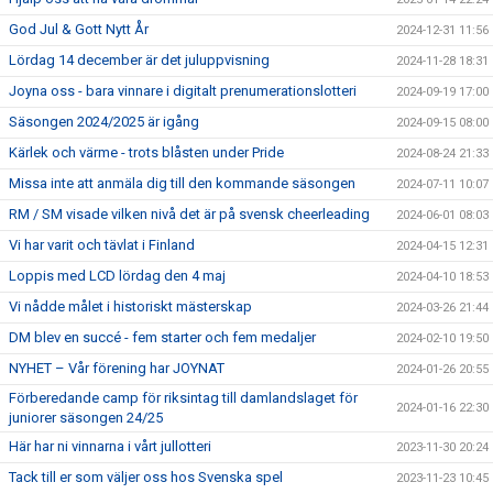
God Jul & Gott Nytt År
2024-12-31 11:56
Lördag 14 december är det juluppvisning
2024-11-28 18:31
Joyna oss - bara vinnare i digitalt prenumerationslotteri
2024-09-19 17:00
Säsongen 2024/2025 är igång
2024-09-15 08:00
Kärlek och värme - trots blåsten under Pride
2024-08-24 21:33
Missa inte att anmäla dig till den kommande säsongen
2024-07-11 10:07
RM / SM visade vilken nivå det är på svensk cheerleading
2024-06-01 08:03
Vi har varit och tävlat i Finland
2024-04-15 12:31
Loppis med LCD lördag den 4 maj
2024-04-10 18:53
Vi nådde målet i historiskt mästerskap
2024-03-26 21:44
DM blev en succé - fem starter och fem medaljer
2024-02-10 19:50
NYHET – Vår förening har JOYNAT
2024-01-26 20:55
Förberedande camp för riksintag till damlandslaget för
2024-01-16 22:30
juniorer säsongen 24/25
Här har ni vinnarna i vårt jullotteri
2023-11-30 20:24
Tack till er som väljer oss hos Svenska spel
2023-11-23 10:45