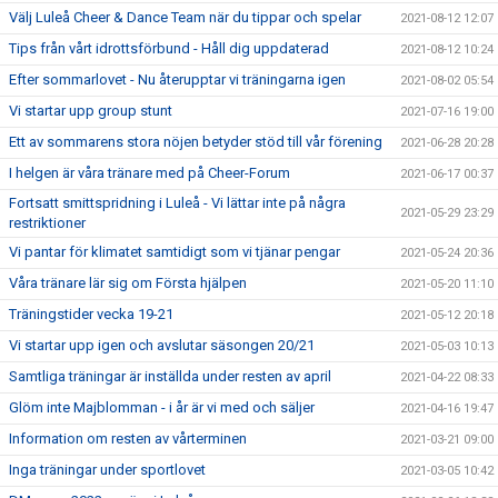
Välj Luleå Cheer & Dance Team när du tippar och spelar
2021-08-12 12:07
Tips från vårt idrottsförbund - Håll dig uppdaterad
2021-08-12 10:24
Efter sommarlovet - Nu återupptar vi träningarna igen
2021-08-02 05:54
Vi startar upp group stunt
2021-07-16 19:00
Ett av sommarens stora nöjen betyder stöd till vår förening
2021-06-28 20:28
I helgen är våra tränare med på Cheer-Forum
2021-06-17 00:37
Fortsatt smittspridning i Luleå - Vi lättar inte på några
2021-05-29 23:29
restriktioner
Vi pantar för klimatet samtidigt som vi tjänar pengar
2021-05-24 20:36
Våra tränare lär sig om Första hjälpen
2021-05-20 11:10
Träningstider vecka 19-21
2021-05-12 20:18
Vi startar upp igen och avslutar säsongen 20/21
2021-05-03 10:13
Samtliga träningar är inställda under resten av april
2021-04-22 08:33
Glöm inte Majblomman - i år är vi med och säljer
2021-04-16 19:47
Information om resten av vårterminen
2021-03-21 09:00
Inga träningar under sportlovet
2021-03-05 10:42