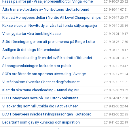
Passa på inför jul - Vi säljer presentkort till Vinga Home
2019-10-27 20:52
Åtta tränare utbildade av Norrbottens Idrottsförbund
2019-10-14 07:21
Klart att Honeybees deltar i Nordic All Level Championships
2019-09-17 20:47
Kakservice och NewBody är våra två första säljkampanjer
2019-09-10 23:19
Vi smygstartar våra tumblingklasser
2019-09-01 19:17
Stöd föreningen genom att prenumerera på Bingo-Lotto
2019-08-23 17:30
Äntligen är det dags för terminstart
2019-08-16 18:17
Svensk cheerleading är en del av Riksidrottsförbundet
2019-06-01 13:07
Säsongsavslutningen lockade stor publik
2019-05-19 23:47
SCFs ordförande om sportens utveckling i Sverige
2019-05-17 21:04
Vi står bakom Svenska Cheerleadingförbundet
2019-05-13 11:51
Klart du ska träna cheerleading - Anmäl dig nu!
2019-05-08 23:32
LCD Honeybees sexa på DM i stor konkurrens
2019-04-01 17:00
Vi söker dig som vill utbilda dig i Active Cheer
2018-12-05 22:44
LCD Honeybees inledde tävlingssäsongen i Göteborg
2018-12-05 22:25
Ledarträff som gav ny kunskap och inspiration
2018-11-20 22:19