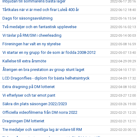
Inbjudan till sommarens bästa läger
2022-06-17 20:16
Tårtkalas när vi är med och firar Luleå 400 år
2022-06-12 18:40
Dags för säsongsavslutning
2022-05-16 15:54
Två medaljer och en fantastisk upplevelse
2022-05-16 02:13
Vi tävlar på RM/SM i cheerleading
2022-05-14 00:03
Föreningen har valt en ny styrelse
2022-05-08 16:59
Vi startar en ny grupp för de som är födda 2008-2012
2022-05-07 13:40
Kallelse till extra årsmöte
2022-04-29 09:29
Återigen en bra prestation av group stunt laget
2022-04-10 17:51
LCD Dragonflies - diplom för bästa helhetsintryck
2022-04-09 17:32
Extra dragning på DM lotteriet
2022-04-08 10:02
Vi efterlyser och tar emot pant
2022-03-27 12:00
Säkra din plats säsongen 2022/2023
2022-03-26 19:00
Officiella videofilmerna från DM norra 2022
2022-02-21 12:25
Dragningen DM lotteriet
2022-02-21 12:11
Tre medaljer och samtliga lag är vidare till RM
2022-02-20 00:15