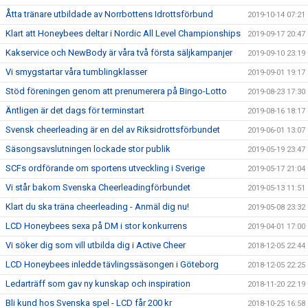
Åtta tränare utbildade av Norrbottens Idrottsförbund
2019-10-14 07:21
Klart att Honeybees deltar i Nordic All Level Championships
2019-09-17 20:47
Kakservice och NewBody är våra två första säljkampanjer
2019-09-10 23:19
Vi smygstartar våra tumblingklasser
2019-09-01 19:17
Stöd föreningen genom att prenumerera på Bingo-Lotto
2019-08-23 17:30
Äntligen är det dags för terminstart
2019-08-16 18:17
Svensk cheerleading är en del av Riksidrottsförbundet
2019-06-01 13:07
Säsongsavslutningen lockade stor publik
2019-05-19 23:47
SCFs ordförande om sportens utveckling i Sverige
2019-05-17 21:04
Vi står bakom Svenska Cheerleadingförbundet
2019-05-13 11:51
Klart du ska träna cheerleading - Anmäl dig nu!
2019-05-08 23:32
LCD Honeybees sexa på DM i stor konkurrens
2019-04-01 17:00
Vi söker dig som vill utbilda dig i Active Cheer
2018-12-05 22:44
LCD Honeybees inledde tävlingssäsongen i Göteborg
2018-12-05 22:25
Ledarträff som gav ny kunskap och inspiration
2018-11-20 22:19
Bli kund hos Svenska spel - LCD får 200 kr
2018-10-25 16:58