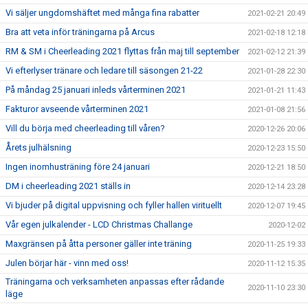
Vi säljer ungdomshäftet med många fina rabatter
2021-02-21 20:49
Bra att veta inför träningarna på Arcus
2021-02-18 12:18
RM & SM i Cheerleading 2021 flyttas från maj till september
2021-02-12 21:39
Vi efterlyser tränare och ledare till säsongen 21-22
2021-01-28 22:30
På måndag 25 januari inleds vårterminen 2021
2021-01-21 11:43
Fakturor avseende vårterminen 2021
2021-01-08 21:56
Vill du börja med cheerleading till våren?
2020-12-26 20:06
Årets julhälsning
2020-12-23 15:50
Ingen inomhusträning före 24 januari
2020-12-21 18:50
DM i cheerleading 2021 ställs in
2020-12-14 23:28
Vi bjuder på digital uppvisning och fyller hallen virituellt
2020-12-07 19:45
Vår egen julkalender - LCD Christmas Challange
2020-12-02
Maxgränsen på åtta personer gäller inte träning
2020-11-25 19:33
Julen börjar här - vinn med oss!
2020-11-12 15:35
Träningarna och verksamheten anpassas efter rådande
2020-11-10 23:30
läge