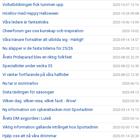
Voltutbildningen fick tummen upp
2025-10-27 13:16
Höstlov med Happy Halloween
2025-10-24 09:08
Våra ledare är fantastiska
2025-10-06 13:04
Cheerforum gav oss kunskap och inspiration
2025-10-02
Våra tränare fortsätter att utbilda sig - Härligt!
2025-09-14 14:57
Nu släpper vi de fasta tiderna för 25/26
2025-09-08 22:12
Årets Prideparad blev en riktig folkfest
2025-08-25 22:29
Specialtider under vecka 35
2025-08-22 16:30
Vi väntar fortfarande på våra halltider
2025-08-22 12:30
Nu tar vi sommarlov
2025-06-15
Sista tävlingen för säsongen
2025-04-13
Vilken dag. vilken resa, vilket facit - Wow!
2025-03-30
Ny information om cyberattacken mot Sportadmin
2025-03-14 15:13
Årets DM avgjordes i Luleå
2025-02-16
Viktig information gällande intrånget hos Sportadmin
2025-02-05 17:46
Hjälp oss att nå våra drömmar
2025-01-14 22:24