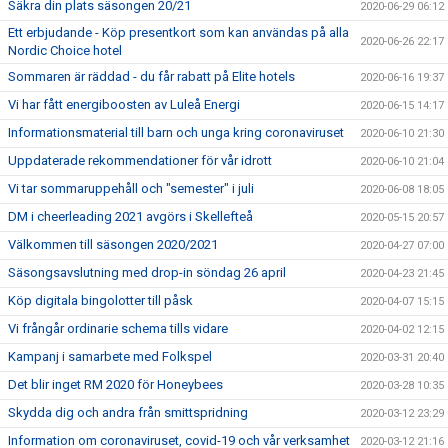
Säkra din plats säsongen 20/21
2020-06-29 06:12
Ett erbjudande - Köp presentkort som kan användas på alla
2020-06-26 22:17
Nordic Choice hotel
Sommaren är räddad - du får rabatt på Elite hotels
2020-06-16 19:37
Vi har fått energiboosten av Luleå Energi
2020-06-15 14:17
Informationsmaterial till barn och unga kring coronaviruset
2020-06-10 21:30
Uppdaterade rekommendationer för vår idrott
2020-06-10 21:04
Vi tar sommaruppehåll och "semester" i juli
2020-06-08 18:05
DM i cheerleading 2021 avgörs i Skellefteå
2020-05-15 20:57
Välkommen till säsongen 2020/2021
2020-04-27 07:00
Säsongsavslutning med drop-in söndag 26 april
2020-04-23 21:45
Köp digitala bingolotter till påsk
2020-04-07 15:15
Vi frångår ordinarie schema tills vidare
2020-04-02 12:15
Kampanj i samarbete med Folkspel
2020-03-31 20:40
Det blir inget RM 2020 för Honeybees
2020-03-28 10:35
Skydda dig och andra från smittspridning
2020-03-12 23:29
Information om coronaviruset, covid-19 och vår verksamhet
2020-03-12 21:16