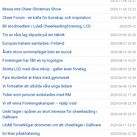
2023-11-06 23:21
Missa inte Cheer Christmas Show
2023-11-05 22:22
Cheer Forum - en källa för kunskap och inspiration
2023-09-18 06:37
Bli stödmedlem i Luleå Cheerleadingförening, LCD
2023-09-12
Tre av våra lag slipade på sin teknik
2023-09-05 20:20
Europas tränare samlades i Finland
2023-08-27 23:30
Årets stora sommarläger blev en succé
2023-08-15 00:54
Föreningen har fått en ny logotype
2023-08-14 10:47
Stötta LCD med dina inköp - gäller även företag
2023-08-03 23:30
Fyra studenter är klara med gymnasiet
2023-06-09 16:54
Vi fortsätter att utbilda våra unga ledare
2023-06-06 15:44
Tiden som juniorer avslutades med RM
2023-05-22 17:28
Vi vill vinna Föreningskampen – Hjälp oss!
2023-05-08 22:39
Unikt läger i spåren av stort intresse för cheerleading i
2023-04-30 23:21
Gällivare
LKAB förverkligar drömmen om ett cheerläger i Gällivare
2023-04-11 23:31
En liten påskhälsning
2023-04-06 21:35