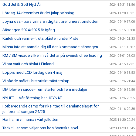
God Jul & Gott Nytt År
2024-12-31 11:56
Lördag 14 december är det juluppvisning
2024-11-28 18:31
Joyna oss - bara vinnare i digitalt prenumerationslotteri
2024-09-19 17:00
Säsongen 2024/2025 är igång
2024-09-15 08:00
Kärlek och värme - trots blåsten under Pride
2024-08-24 21:33
Missa inte att anmäla dig till den kommande säsongen
2024-07-11 10:07
RM / SM visade vilken nivå det är på svensk cheerleading
2024-06-01 08:03
Vi har varit och tävlat i Finland
2024-04-15 12:31
Loppis med LCD lördag den 4 maj
2024-04-10 18:53
Vi nådde målet i historiskt mästerskap
2024-03-26 21:44
DM blev en succé - fem starter och fem medaljer
2024-02-10 19:50
NYHET – Vår förening har JOYNAT
2024-01-26 20:55
Förberedande camp för riksintag till damlandslaget för
2024-01-16 22:30
juniorer säsongen 24/25
Här har ni vinnarna i vårt jullotteri
2023-11-30 20:24
Tack till er som väljer oss hos Svenska spel
2023-11-23 10:45