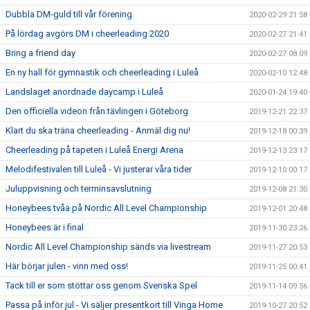
Dubbla DM-guld till vår förening
2020-02-29 21:58
På lördag avgörs DM i cheerleading 2020
2020-02-27 21:41
Bring a friend day
2020-02-27 08:09
En ny hall för gymnastik och cheerleading i Luleå
2020-02-10 12:48
Landslaget anordnade daycamp i Luleå
2020-01-24 19:40
Den officiella videon från tävlingen i Göteborg
2019-12-21 22:37
Klart du ska träna cheerleading - Anmäl dig nu!
2019-12-18 00:39
Cheerleading på tapeten i Luleå Energi Arena
2019-12-13 23:17
Melodifestivalen till Luleå - Vi justerar våra tider
2019-12-10 00:17
Juluppvisning och terminsavslutning
2019-12-08 21:30
Honeybees tvåa på Nordic All Level Championship
2019-12-01 20:48
Honeybees är i final
2019-11-30 23:26
Nordic All Level Championship sänds via livestream
2019-11-27 20:53
Här börjar julen - vinn med oss!
2019-11-25 00:41
Tack till er som stöttar oss genom Svenska Spel
2019-11-14 09:56
Passa på inför jul - Vi säljer presentkort till Vinga Home
2019-10-27 20:52