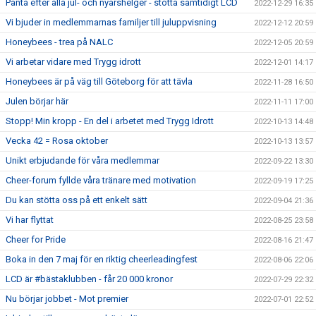
Panta efter alla jul- och nyårshelger - stötta samtidigt LCD
2022-12-29 16:35
Vi bjuder in medlemmarnas familjer till juluppvisning
2022-12-12 20:59
Honeybees - trea på NALC
2022-12-05 20:59
Vi arbetar vidare med Trygg idrott
2022-12-01 14:17
Honeybees är på väg till Göteborg för att tävla
2022-11-28 16:50
Julen börjar här
2022-11-11 17:00
Stopp! Min kropp - En del i arbetet med Trygg Idrott
2022-10-13 14:48
Vecka 42 = Rosa oktober
2022-10-13 13:57
Unikt erbjudande för våra medlemmar
2022-09-22 13:30
Cheer-forum fyllde våra tränare med motivation
2022-09-19 17:25
Du kan stötta oss på ett enkelt sätt
2022-09-04 21:36
Vi har flyttat
2022-08-25 23:58
Cheer for Pride
2022-08-16 21:47
Boka in den 7 maj för en riktig cheerleadingfest
2022-08-06 22:06
LCD är #bästaklubben - får 20 000 kronor
2022-07-29 22:32
Nu börjar jobbet - Mot premier
2022-07-01 22:52