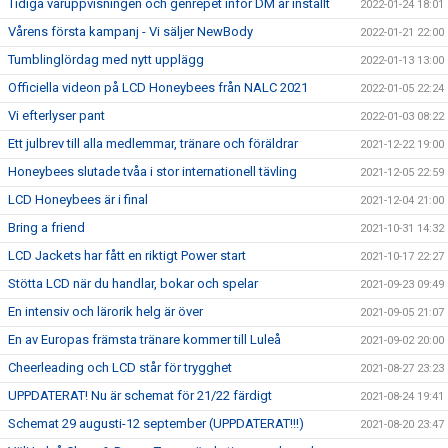
Tidiga våruppvisningen och genrepet inför DM är inställt
2022-01-24 18:01
Vårens första kampanj - Vi säljer NewBody
2022-01-21 22:00
Tumblinglördag med nytt upplägg
2022-01-13 13:00
Officiella videon på LCD Honeybees från NALC 2021
2022-01-05 22:24
Vi efterlyser pant
2022-01-03 08:22
Ett julbrev till alla medlemmar, tränare och föräldrar
2021-12-22 19:00
Honeybees slutade tvåa i stor internationell tävling
2021-12-05 22:59
LCD Honeybees är i final
2021-12-04 21:00
Bring a friend
2021-10-31 14:32
LCD Jackets har fått en riktigt Power start
2021-10-17 22:27
Stötta LCD när du handlar, bokar och spelar
2021-09-23 09:49
En intensiv och lärorik helg är över
2021-09-05 21:07
En av Europas främsta tränare kommer till Luleå
2021-09-02 20:00
Cheerleading och LCD står för trygghet
2021-08-27 23:23
UPPDATERAT! Nu är schemat för 21/22 färdigt
2021-08-24 19:41
Schemat 29 augusti-12 september (UPPDATERAT!!!)
2021-08-20 23:47