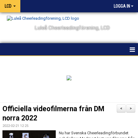
LCD
LOGGA IN
Luleå Cheerleadingförening, LCD
HEM
NYHETER
OM KLUBBEN
KALENDER
Officiella videofilmerna från DM
<
>
VÅRA LAG OCH TRÄNARE
norra 2022
2022-02-21 12:25
TÄVLING
Nu har Svenska Cheerleadingförbundet