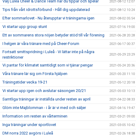
Välj Luleå Cheer & Dance Team när du tippar och spelar
2021-08-12 12:07
Tips från vårt idrottsförbund - Håll dig uppdaterad
2021-08-12 10:24
Efter sommarlovet - Nu återupptar vi träningarna igen
2021-08-02 05:54
Vi startar upp group stunt
2021-07-16 19:00
Ett av sommarens stora nöjen betyder stöd till vår förening
2021-06-28 20:28
I helgen är våra tränare med på Cheer-Forum
2021-06-17 00:37
Fortsatt smittspridning i Luleå - Vi lättar inte på några
2021-05-29 23:29
restriktioner
Vi pantar för klimatet samtidigt som vi tjänar pengar
2021-05-24 20:36
Våra tränare lär sig om Första hjälpen
2021-05-20 11:10
Träningstider vecka 19-21
2021-05-12 20:18
Vi startar upp igen och avslutar säsongen 20/21
2021-05-03 10:13
Samtliga träningar är inställda under resten av april
2021-04-22 08:33
Glöm inte Majblomman - i år är vi med och säljer
2021-04-16 19:47
Information om resten av vårterminen
2021-03-21 09:00
Inga träningar under sportlovet
2021-03-05 10:42
DM norra 2022 avgörs i Luleå
2021-02-26 18:38