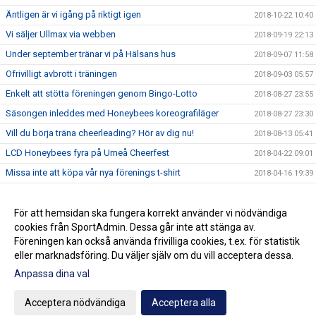
Äntligen är vi igång på riktigt igen
2018-10-22 10:40
Vi säljer Ullmax via webben
2018-09-19 22:13
Under september tränar vi på Hälsans hus
2018-09-07 11:58
Ofrivilligt avbrott i träningen
2018-09-03 05:57
Enkelt att stötta föreningen genom Bingo-Lotto
2018-08-27 23:55
Säsongen inleddes med Honeybees koreografiläger
2018-08-27 23:30
Vill du börja träna cheerleading? Hör av dig nu!
2018-08-13 05:41
LCD Honeybees fyra på Umeå Cheerfest
2018-04-22 09:01
Missa inte att köpa vår nya förenings t-shirt
2018-04-16 19:39
Tränare och ledare efterlyses
2018-04-16 17:30
Träna och tävla med LCD säsongen 18/19
För att hemsidan ska fungera korrekt använder vi nödvändiga
2018-03-25 17:21
cookies från SportAdmin. Dessa går inte att stänga av.
LCD Honeybees tvåa på DM
2018-03-05 17:45
Föreningen kan också använda frivilliga cookies, t.ex. för statistik
eller marknadsföring. Du väljer själv om du vill acceptera dessa.
Anpassa dina val
Cookie-inställningar
Gå till Webbversion
Acceptera nödvändiga
Acceptera alla