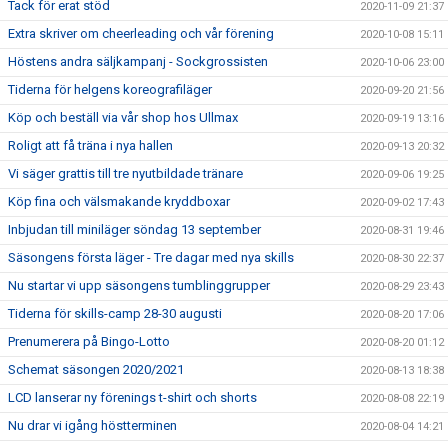
Tack för erat stöd
2020-11-09 21:37
Extra skriver om cheerleading och vår förening
2020-10-08 15:11
Höstens andra säljkampanj - Sockgrossisten
2020-10-06 23:00
Tiderna för helgens koreografiläger
2020-09-20 21:56
Köp och beställ via vår shop hos Ullmax
2020-09-19 13:16
Roligt att få träna i nya hallen
2020-09-13 20:32
Vi säger grattis till tre nyutbildade tränare
2020-09-06 19:25
Köp fina och välsmakande kryddboxar
2020-09-02 17:43
Inbjudan till miniläger söndag 13 september
2020-08-31 19:46
Säsongens första läger - Tre dagar med nya skills
2020-08-30 22:37
Nu startar vi upp säsongens tumblinggrupper
2020-08-29 23:43
Tiderna för skills-camp 28-30 augusti
2020-08-20 17:06
Prenumerera på Bingo-Lotto
2020-08-20 01:12
Schemat säsongen 2020/2021
2020-08-13 18:38
LCD lanserar ny förenings t-shirt och shorts
2020-08-08 22:19
Nu drar vi igång höstterminen
2020-08-04 14:21