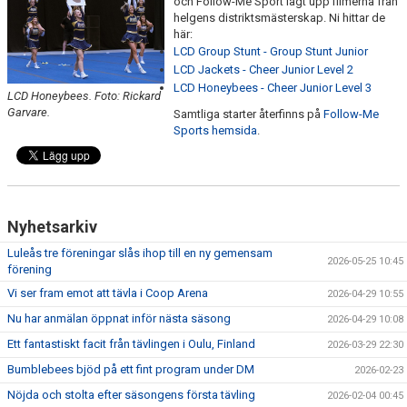
och Follow-Me Sport lagt upp filmerna från
LÄNKAR
helgens distriktsmästerskap. Ni hittar de
här:
LCD Group Stunt - Group Stunt Junior
LCD Jackets - Cheer Junior Level 2
LCD Honeybees - Cheer Junior Level 3
LCD Honeybees. Foto: Rickard
Garvare.
Samtliga starter återfinns på
Follow-Me
Sports hemsida
.
Nyhetsarkiv
Luleås tre föreningar slås ihop till en ny gemensam
2026-05-25 10:45
förening
Vi ser fram emot att tävla i Coop Arena
2026-04-29 10:55
Nu har anmälan öppnat inför nästa säsong
2026-04-29 10:08
Ett fantastiskt facit från tävlingen i Oulu, Finland
2026-03-29 22:30
Bumblebees bjöd på ett fint program under DM
2026-02-23
Nöjda och stolta efter säsongens första tävling
2026-02-04 00:45