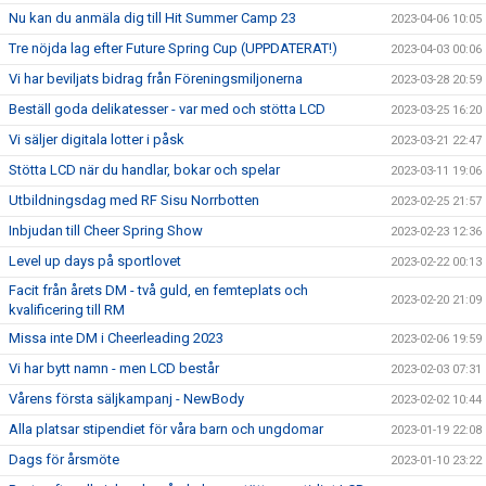
Nu kan du anmäla dig till Hit Summer Camp 23
2023-04-06 10:05
Tre nöjda lag efter Future Spring Cup (UPPDATERAT!)
2023-04-03 00:06
Vi har beviljats bidrag från Föreningsmiljonerna
2023-03-28 20:59
Beställ goda delikatesser - var med och stötta LCD
2023-03-25 16:20
Vi säljer digitala lotter i påsk
2023-03-21 22:47
Stötta LCD när du handlar, bokar och spelar
2023-03-11 19:06
Utbildningsdag med RF Sisu Norrbotten
2023-02-25 21:57
Inbjudan till Cheer Spring Show
2023-02-23 12:36
Level up days på sportlovet
2023-02-22 00:13
Facit från årets DM - två guld, en femteplats och
2023-02-20 21:09
kvalificering till RM
Missa inte DM i Cheerleading 2023
2023-02-06 19:59
Vi har bytt namn - men LCD består
2023-02-03 07:31
Vårens första säljkampanj - NewBody
2023-02-02 10:44
Alla platsar stipendiet för våra barn och ungdomar
2023-01-19 22:08
Dags för årsmöte
2023-01-10 23:22