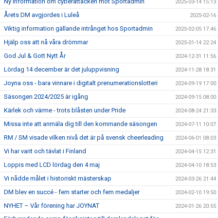
Ny information om cyberattacken mot Sportadmin
2025-03-14 15:13
Årets DM avgjordes i Luleå
2025-02-16
Viktig information gällande intrånget hos Sportadmin
2025-02-05 17:46
Hjälp oss att nå våra drömmar
2025-01-14 22:24
God Jul & Gott Nytt År
2024-12-31 11:56
Lördag 14 december är det juluppvisning
2024-11-28 18:31
Joyna oss - bara vinnare i digitalt prenumerationslotteri
2024-09-19 17:00
Säsongen 2024/2025 är igång
2024-09-15 08:00
Kärlek och värme - trots blåsten under Pride
2024-08-24 21:33
Missa inte att anmäla dig till den kommande säsongen
2024-07-11 10:07
RM / SM visade vilken nivå det är på svensk cheerleading
2024-06-01 08:03
Vi har varit och tävlat i Finland
2024-04-15 12:31
Loppis med LCD lördag den 4 maj
2024-04-10 18:53
Vi nådde målet i historiskt mästerskap
2024-03-26 21:44
DM blev en succé - fem starter och fem medaljer
2024-02-10 19:50
NYHET – Vår förening har JOYNAT
2024-01-26 20:55