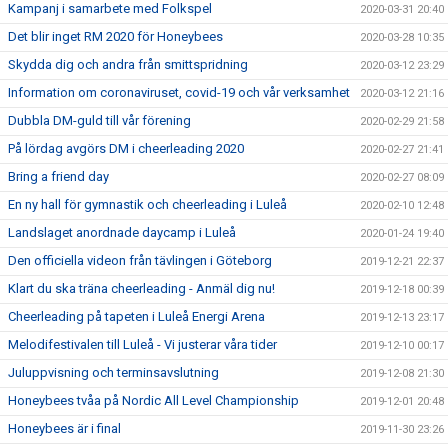
Kampanj i samarbete med Folkspel
2020-03-31 20:40
Det blir inget RM 2020 för Honeybees
2020-03-28 10:35
Skydda dig och andra från smittspridning
2020-03-12 23:29
Information om coronaviruset, covid-19 och vår verksamhet
2020-03-12 21:16
Dubbla DM-guld till vår förening
2020-02-29 21:58
På lördag avgörs DM i cheerleading 2020
2020-02-27 21:41
Bring a friend day
2020-02-27 08:09
En ny hall för gymnastik och cheerleading i Luleå
2020-02-10 12:48
Landslaget anordnade daycamp i Luleå
2020-01-24 19:40
Den officiella videon från tävlingen i Göteborg
2019-12-21 22:37
Klart du ska träna cheerleading - Anmäl dig nu!
2019-12-18 00:39
Cheerleading på tapeten i Luleå Energi Arena
2019-12-13 23:17
Melodifestivalen till Luleå - Vi justerar våra tider
2019-12-10 00:17
Juluppvisning och terminsavslutning
2019-12-08 21:30
Honeybees tvåa på Nordic All Level Championship
2019-12-01 20:48
Honeybees är i final
2019-11-30 23:26