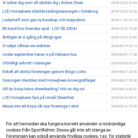
Vi söker dig som vill utbilda dig i Active Cheer
2018-12-05 22:44
LCD Honeybees inledde tävlingssäsongen i Göteborg
2018-12-05 22:25
Ledarträff som gav ny kunskap och inspiration
2018-11-20 22:19
Bli kund hos Svenska spel - LCD får 200 kr
2018-10-25 16:58
Äntligen är vi igång på riktigt igen
2018-10-22 10:40
Vi säljer Ullmax via webben
2018-09-19 22:13
Under september tränar vi på Hälsans hus
2018-09-07 11:58
Ofrivilligt avbrott i träningen
2018-09-03 05:57
Enkelt att stötta föreningen genom Bingo-Lotto
2018-08-27 23:55
Säsongen inleddes med Honeybees koreografiläger
2018-08-27 23:30
Vill du börja träna cheerleading? Hör av dig nu!
2018-08-13 05:41
LCD Honeybees fyra på Umeå Cheerfest
2018-04-22 09:01
Missa inte att köpa vår nya förenings t-shirt
2018-04-16 19:39
Tränare och ledare efterlyses
2018-04-16 17:30
Träna och tävla med LCD säsongen 18/19
För att hemsidan ska fungera korrekt använder vi nödvändiga
2018-03-25 17:21
cookies från SportAdmin. Dessa går inte att stänga av.
LCD Honeybees tvåa på DM
2018-03-05 17:45
Föreningen kan också använda frivilliga cookies, t.ex. för statistik