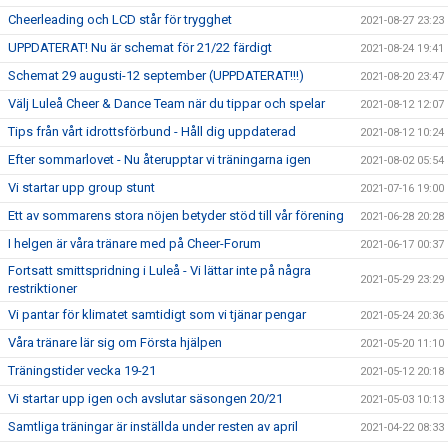
Cheerleading och LCD står för trygghet
2021-08-27 23:23
UPPDATERAT! Nu är schemat för 21/22 färdigt
2021-08-24 19:41
Schemat 29 augusti-12 september (UPPDATERAT!!!)
2021-08-20 23:47
Välj Luleå Cheer & Dance Team när du tippar och spelar
2021-08-12 12:07
Tips från vårt idrottsförbund - Håll dig uppdaterad
2021-08-12 10:24
Efter sommarlovet - Nu återupptar vi träningarna igen
2021-08-02 05:54
Vi startar upp group stunt
2021-07-16 19:00
Ett av sommarens stora nöjen betyder stöd till vår förening
2021-06-28 20:28
I helgen är våra tränare med på Cheer-Forum
2021-06-17 00:37
Fortsatt smittspridning i Luleå - Vi lättar inte på några
2021-05-29 23:29
restriktioner
Vi pantar för klimatet samtidigt som vi tjänar pengar
2021-05-24 20:36
Våra tränare lär sig om Första hjälpen
2021-05-20 11:10
Träningstider vecka 19-21
2021-05-12 20:18
Vi startar upp igen och avslutar säsongen 20/21
2021-05-03 10:13
Samtliga träningar är inställda under resten av april
2021-04-22 08:33