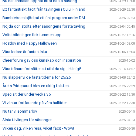
Nu har anmälan öppnat inför nästa säsong
2026-04-29 10:08
Ett fantastiskt facit från tävlingen i Oulu, Finland
2026-03-29 22:30
Bumblebees bjöd på ett fint program under DM
2026-02-23
Nöjda och stolta efter säsongens första tävling
2026-02-04 00:45
Voltutbildningen fick tummen upp
2025-10-27 13:16
Höstlov med Happy Halloween
2025-10-24 09:08
Våra ledare är fantastiska
2025-10-06 13:04
Cheerforum gav oss kunskap och inspiration
2025-10-02
Våra tränare fortsätter att utbilda sig - Härligt!
2025-09-14 14:57
Nu släpper vi de fasta tiderna för 25/26
2025-09-08 22:12
Årets Prideparad blev en riktig folkfest
2025-08-25 22:29
Specialtider under vecka 35
2025-08-22 16:30
Vi väntar fortfarande på våra halltider
2025-08-22 12:30
Nu tar vi sommarlov
2025-06-15
Sista tävlingen för säsongen
2025-04-13
Vilken dag. vilken resa, vilket facit - Wow!
2025-03-30