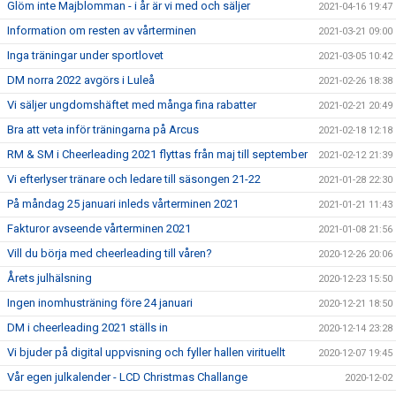
Glöm inte Majblomman - i år är vi med och säljer
2021-04-16 19:47
Information om resten av vårterminen
2021-03-21 09:00
Inga träningar under sportlovet
2021-03-05 10:42
DM norra 2022 avgörs i Luleå
2021-02-26 18:38
Vi säljer ungdomshäftet med många fina rabatter
2021-02-21 20:49
Bra att veta inför träningarna på Arcus
2021-02-18 12:18
RM & SM i Cheerleading 2021 flyttas från maj till september
2021-02-12 21:39
Vi efterlyser tränare och ledare till säsongen 21-22
2021-01-28 22:30
På måndag 25 januari inleds vårterminen 2021
2021-01-21 11:43
Fakturor avseende vårterminen 2021
2021-01-08 21:56
Vill du börja med cheerleading till våren?
2020-12-26 20:06
Årets julhälsning
2020-12-23 15:50
Ingen inomhusträning före 24 januari
2020-12-21 18:50
DM i cheerleading 2021 ställs in
2020-12-14 23:28
Vi bjuder på digital uppvisning och fyller hallen virituellt
2020-12-07 19:45
Vår egen julkalender - LCD Christmas Challange
2020-12-02