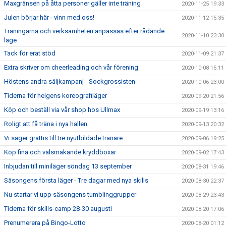
Maxgränsen på åtta personer gäller inte träning
2020-11-25 19:33
Julen börjar här - vinn med oss!
2020-11-12 15:35
Träningarna och verksamheten anpassas efter rådande
2020-11-10 23:30
läge
Tack för erat stöd
2020-11-09 21:37
Extra skriver om cheerleading och vår förening
2020-10-08 15:11
Höstens andra säljkampanj - Sockgrossisten
2020-10-06 23:00
Tiderna för helgens koreografiläger
2020-09-20 21:56
Köp och beställ via vår shop hos Ullmax
2020-09-19 13:16
Roligt att få träna i nya hallen
2020-09-13 20:32
Vi säger grattis till tre nyutbildade tränare
2020-09-06 19:25
Köp fina och välsmakande kryddboxar
2020-09-02 17:43
Inbjudan till miniläger söndag 13 september
2020-08-31 19:46
Säsongens första läger - Tre dagar med nya skills
2020-08-30 22:37
Nu startar vi upp säsongens tumblinggrupper
2020-08-29 23:43
Tiderna för skills-camp 28-30 augusti
2020-08-20 17:06
Prenumerera på Bingo-Lotto
2020-08-20 01:12