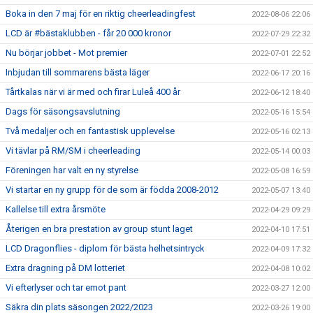
Boka in den 7 maj för en riktig cheerleadingfest
2022-08-06 22:06
LCD är #bästaklubben - får 20 000 kronor
2022-07-29 22:32
Nu börjar jobbet - Mot premier
2022-07-01 22:52
Inbjudan till sommarens bästa läger
2022-06-17 20:16
Tårtkalas när vi är med och firar Luleå 400 år
2022-06-12 18:40
Dags för säsongsavslutning
2022-05-16 15:54
Två medaljer och en fantastisk upplevelse
2022-05-16 02:13
Vi tävlar på RM/SM i cheerleading
2022-05-14 00:03
Föreningen har valt en ny styrelse
2022-05-08 16:59
Vi startar en ny grupp för de som är födda 2008-2012
2022-05-07 13:40
Kallelse till extra årsmöte
2022-04-29 09:29
Återigen en bra prestation av group stunt laget
2022-04-10 17:51
LCD Dragonflies - diplom för bästa helhetsintryck
2022-04-09 17:32
Extra dragning på DM lotteriet
2022-04-08 10:02
Vi efterlyser och tar emot pant
2022-03-27 12:00
Säkra din plats säsongen 2022/2023
2022-03-26 19:00