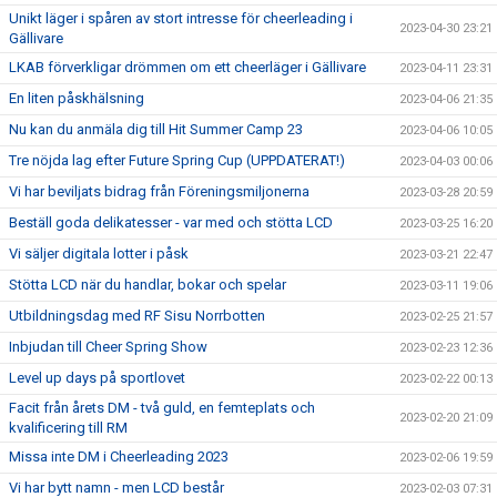
Unikt läger i spåren av stort intresse för cheerleading i
2023-04-30 23:21
Gällivare
LKAB förverkligar drömmen om ett cheerläger i Gällivare
2023-04-11 23:31
En liten påskhälsning
2023-04-06 21:35
Nu kan du anmäla dig till Hit Summer Camp 23
2023-04-06 10:05
Tre nöjda lag efter Future Spring Cup (UPPDATERAT!)
2023-04-03 00:06
Vi har beviljats bidrag från Föreningsmiljonerna
2023-03-28 20:59
Beställ goda delikatesser - var med och stötta LCD
2023-03-25 16:20
Vi säljer digitala lotter i påsk
2023-03-21 22:47
Stötta LCD när du handlar, bokar och spelar
2023-03-11 19:06
Utbildningsdag med RF Sisu Norrbotten
2023-02-25 21:57
Inbjudan till Cheer Spring Show
2023-02-23 12:36
Level up days på sportlovet
2023-02-22 00:13
Facit från årets DM - två guld, en femteplats och
2023-02-20 21:09
kvalificering till RM
Missa inte DM i Cheerleading 2023
2023-02-06 19:59
Vi har bytt namn - men LCD består
2023-02-03 07:31