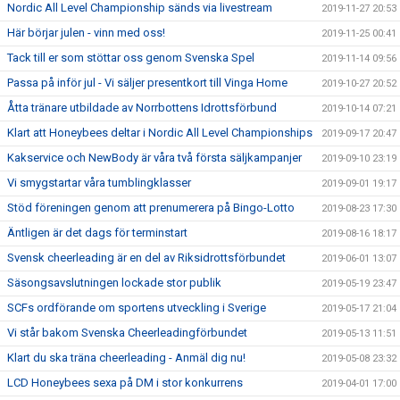
Nordic All Level Championship sänds via livestream
2019-11-27 20:53
Här börjar julen - vinn med oss!
2019-11-25 00:41
Tack till er som stöttar oss genom Svenska Spel
2019-11-14 09:56
Passa på inför jul - Vi säljer presentkort till Vinga Home
2019-10-27 20:52
Åtta tränare utbildade av Norrbottens Idrottsförbund
2019-10-14 07:21
Klart att Honeybees deltar i Nordic All Level Championships
2019-09-17 20:47
Kakservice och NewBody är våra två första säljkampanjer
2019-09-10 23:19
Vi smygstartar våra tumblingklasser
2019-09-01 19:17
Stöd föreningen genom att prenumerera på Bingo-Lotto
2019-08-23 17:30
Äntligen är det dags för terminstart
2019-08-16 18:17
Svensk cheerleading är en del av Riksidrottsförbundet
2019-06-01 13:07
Säsongsavslutningen lockade stor publik
2019-05-19 23:47
SCFs ordförande om sportens utveckling i Sverige
2019-05-17 21:04
Vi står bakom Svenska Cheerleadingförbundet
2019-05-13 11:51
Klart du ska träna cheerleading - Anmäl dig nu!
2019-05-08 23:32
LCD Honeybees sexa på DM i stor konkurrens
2019-04-01 17:00