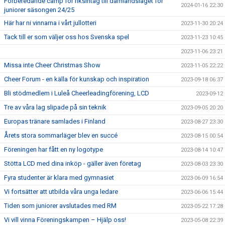
Förberedande camp för riksintag till damlandslaget för
2024-01-16 22:30
juniorer säsongen 24/25
Här har ni vinnarna i vårt jullotteri
2023-11-30 20:24
Tack till er som väljer oss hos Svenska spel
2023-11-23 10:45
2023-11-06 23:21
Missa inte Cheer Christmas Show
2023-11-05 22:22
Cheer Forum - en källa för kunskap och inspiration
2023-09-18 06:37
Bli stödmedlem i Luleå Cheerleadingförening, LCD
2023-09-12
Tre av våra lag slipade på sin teknik
2023-09-05 20:20
Europas tränare samlades i Finland
2023-08-27 23:30
Årets stora sommarläger blev en succé
2023-08-15 00:54
Föreningen har fått en ny logotype
2023-08-14 10:47
Stötta LCD med dina inköp - gäller även företag
2023-08-03 23:30
Fyra studenter är klara med gymnasiet
2023-06-09 16:54
Vi fortsätter att utbilda våra unga ledare
2023-06-06 15:44
Tiden som juniorer avslutades med RM
2023-05-22 17:28
Vi vill vinna Föreningskampen – Hjälp oss!
2023-05-08 22:39