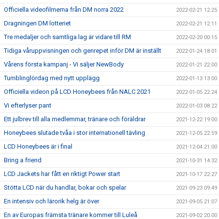
Officiella videofilmerna från DM norra 2022
2022-02-21 12:25
Dragningen DM lotteriet
2022-02-21 12:11
Tre medaljer och samtliga lag är vidare till RM
2022-02-20 00:15
Tidiga våruppvisningen och genrepet inför DM är inställt
2022-01-24 18:01
Vårens första kampanj - Vi säljer NewBody
2022-01-21 22:00
Tumblinglördag med nytt upplägg
2022-01-13 13:00
Officiella videon på LCD Honeybees från NALC 2021
2022-01-05 22:24
Vi efterlyser pant
2022-01-03 08:22
Ett julbrev till alla medlemmar, tränare och föräldrar
2021-12-22 19:00
Honeybees slutade tvåa i stor internationell tävling
2021-12-05 22:59
LCD Honeybees är i final
2021-12-04 21:00
Bring a friend
2021-10-31 14:32
LCD Jackets har fått en riktigt Power start
2021-10-17 22:27
Stötta LCD när du handlar, bokar och spelar
2021-09-23 09:49
En intensiv och lärorik helg är över
2021-09-05 21:07
En av Europas främsta tränare kommer till Luleå
2021-09-02 20:00