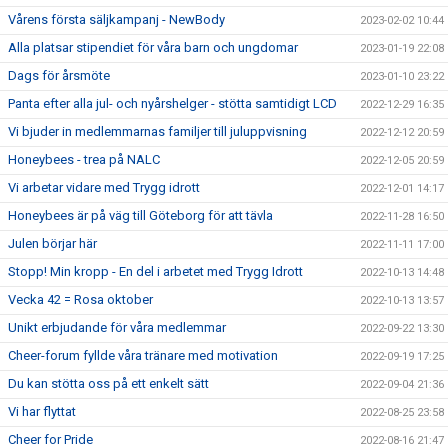
Vårens första säljkampanj - NewBody
2023-02-02 10:44
Alla platsar stipendiet för våra barn och ungdomar
2023-01-19 22:08
Dags för årsmöte
2023-01-10 23:22
Panta efter alla jul- och nyårshelger - stötta samtidigt LCD
2022-12-29 16:35
Vi bjuder in medlemmarnas familjer till juluppvisning
2022-12-12 20:59
Honeybees - trea på NALC
2022-12-05 20:59
Vi arbetar vidare med Trygg idrott
2022-12-01 14:17
Honeybees är på väg till Göteborg för att tävla
2022-11-28 16:50
Julen börjar här
2022-11-11 17:00
Stopp! Min kropp - En del i arbetet med Trygg Idrott
2022-10-13 14:48
Vecka 42 = Rosa oktober
2022-10-13 13:57
Unikt erbjudande för våra medlemmar
2022-09-22 13:30
Cheer-forum fyllde våra tränare med motivation
2022-09-19 17:25
Du kan stötta oss på ett enkelt sätt
2022-09-04 21:36
Vi har flyttat
2022-08-25 23:58
Cheer for Pride
2022-08-16 21:47