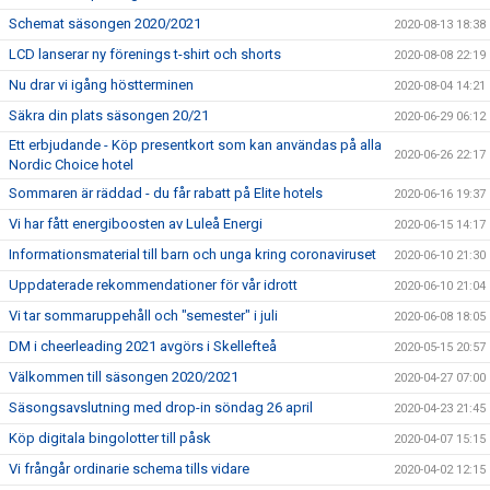
Schemat säsongen 2020/2021
2020-08-13 18:38
LCD lanserar ny förenings t-shirt och shorts
2020-08-08 22:19
Nu drar vi igång höstterminen
2020-08-04 14:21
Säkra din plats säsongen 20/21
2020-06-29 06:12
Ett erbjudande - Köp presentkort som kan användas på alla
2020-06-26 22:17
Nordic Choice hotel
Sommaren är räddad - du får rabatt på Elite hotels
2020-06-16 19:37
Vi har fått energiboosten av Luleå Energi
2020-06-15 14:17
Informationsmaterial till barn och unga kring coronaviruset
2020-06-10 21:30
Uppdaterade rekommendationer för vår idrott
2020-06-10 21:04
Vi tar sommaruppehåll och "semester" i juli
2020-06-08 18:05
DM i cheerleading 2021 avgörs i Skellefteå
2020-05-15 20:57
Välkommen till säsongen 2020/2021
2020-04-27 07:00
Säsongsavslutning med drop-in söndag 26 april
2020-04-23 21:45
Köp digitala bingolotter till påsk
2020-04-07 15:15
Vi frångår ordinarie schema tills vidare
2020-04-02 12:15