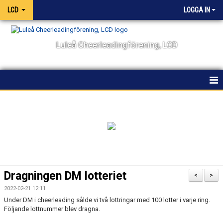
LCD
LOGGA IN
Luleå Cheerleadingförening, LCD
HEM
NYHETER
OM KLUBBEN
KALENDER
Dragningen DM lotteriet
<
>
VÅRA LAG OCH TRÄNARE
2022-02-21 12:11
Under DM i cheerleading sålde vi två lottringar med 100 lotter i varje ring.
Följande lottnummer blev dragna.
TÄVLING