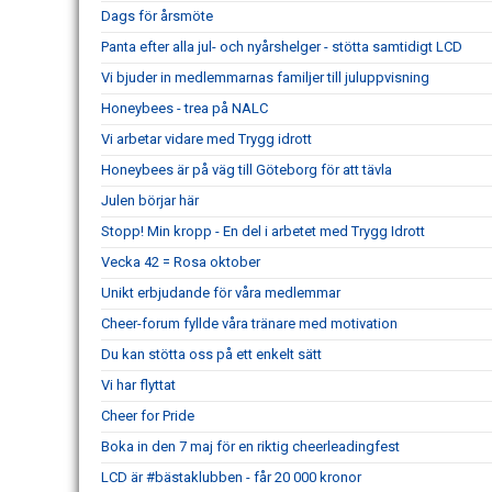
Dags för årsmöte
Panta efter alla jul- och nyårshelger - stötta samtidigt LCD
Vi bjuder in medlemmarnas familjer till juluppvisning
Honeybees - trea på NALC
Vi arbetar vidare med Trygg idrott
Honeybees är på väg till Göteborg för att tävla
Julen börjar här
Stopp! Min kropp - En del i arbetet med Trygg Idrott
Vecka 42 = Rosa oktober
Unikt erbjudande för våra medlemmar
Cheer-forum fyllde våra tränare med motivation
Du kan stötta oss på ett enkelt sätt
Vi har flyttat
Cheer for Pride
Boka in den 7 maj för en riktig cheerleadingfest
LCD är #bästaklubben - får 20 000 kronor