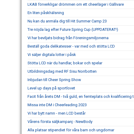
LKAB förverkligar drömmen om ett cheerläger i Gällivare
En liten påskhälsning
Nu kan du anmäla dig till Hit Summer Camp 23
Tre nöjda lag efter Future Spring Cup (UPPDATERAT!)
Vi har beviljats bidrag från Föreningsmiljonerna
Beställ goda delikatesser - var med och stötta LCD
Vi säljer digitala lotter i påsk
Stötta LCD när du handlar, bokar och spelar
Utbildningsdag med RF Sisu Norrbotten
Inbjudan till Cheer Spring Show
Level up days på sportlovet
Facit från årets DM - två guld, en femteplats och kvalificering t
Missa inte DM i Cheerleading 2023
Vi har bytt namn - men LCD består
Vårens första säljkampanj - NewBody
Alla platsar stipendiet för våra barn och ungdomar