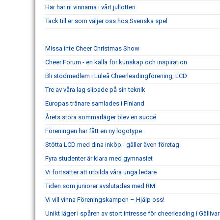
Här har ni vinnarna i vårt jullotteri
Tack till er som väljer oss hos Svenska spel
Missa inte Cheer Christmas Show
Cheer Forum - en källa för kunskap och inspiration
Bli stödmedlem i Luleå Cheerleadingförening, LCD
Tre av våra lag slipade på sin teknik
Europas tränare samlades i Finland
Årets stora sommarläger blev en succé
Föreningen har fått en ny logotype
Stötta LCD med dina inköp - gäller även företag
Fyra studenter är klara med gymnasiet
Vi fortsätter att utbilda våra unga ledare
Tiden som juniorer avslutades med RM
Vi vill vinna Föreningskampen – Hjälp oss!
Unikt läger i spåren av stort intresse för cheerleading i Gälliva