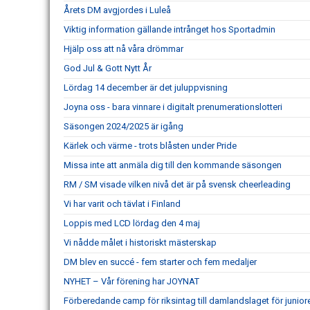
Årets DM avgjordes i Luleå
Viktig information gällande intrånget hos Sportadmin
Hjälp oss att nå våra drömmar
God Jul & Gott Nytt År
Lördag 14 december är det juluppvisning
Joyna oss - bara vinnare i digitalt prenumerationslotteri
Säsongen 2024/2025 är igång
Kärlek och värme - trots blåsten under Pride
Missa inte att anmäla dig till den kommande säsongen
RM / SM visade vilken nivå det är på svensk cheerleading
Vi har varit och tävlat i Finland
Loppis med LCD lördag den 4 maj
Vi nådde målet i historiskt mästerskap
DM blev en succé - fem starter och fem medaljer
NYHET – Vår förening har JOYNAT
Förberedande camp för riksintag till damlandslaget för junio