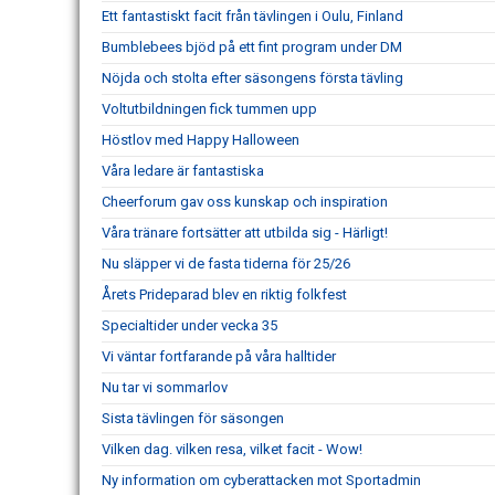
Ett fantastiskt facit från tävlingen i Oulu, Finland
Bumblebees bjöd på ett fint program under DM
Nöjda och stolta efter säsongens första tävling
Voltutbildningen fick tummen upp
Höstlov med Happy Halloween
Våra ledare är fantastiska
Cheerforum gav oss kunskap och inspiration
Våra tränare fortsätter att utbilda sig - Härligt!
Nu släpper vi de fasta tiderna för 25/26
Årets Prideparad blev en riktig folkfest
Specialtider under vecka 35
Vi väntar fortfarande på våra halltider
Nu tar vi sommarlov
Sista tävlingen för säsongen
Vilken dag. vilken resa, vilket facit - Wow!
Ny information om cyberattacken mot Sportadmin