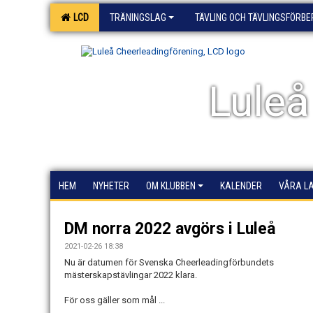
LCD
TRÄNINGSLAG
TÄVLING OCH TÄVLINGSFÖRB
Luleå
HEM
NYHETER
OM KLUBBEN
KALENDER
VÅRA L
DM norra 2022 avgörs i Luleå
2021-02-26 18:38
Nu är datumen för Svenska Cheerleadingförbundets
mästerskapstävlingar 2022 klara.
För oss gäller som mål ...