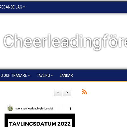
EREDANDE LAG
 Cheerleadingför
AG OCH TRÄNARE
TÄVLING
LÄNKAR
<
>