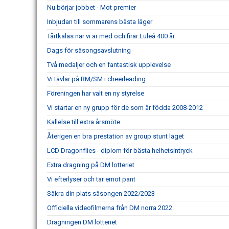
Nu börjar jobbet - Mot premier
Inbjudan till sommarens bästa läger
Tårtkalas när vi är med och firar Luleå 400 år
Dags för säsongsavslutning
Två medaljer och en fantastisk upplevelse
Vi tävlar på RM/SM i cheerleading
Föreningen har valt en ny styrelse
Vi startar en ny grupp för de som är födda 2008-2012
Kallelse till extra årsmöte
Återigen en bra prestation av group stunt laget
LCD Dragonflies - diplom för bästa helhetsintryck
Extra dragning på DM lotteriet
Vi efterlyser och tar emot pant
Säkra din plats säsongen 2022/2023
Officiella videofilmerna från DM norra 2022
Dragningen DM lotteriet