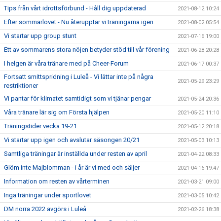
Tips från vårt idrottsförbund - Håll dig uppdaterad
2021-08-12 10:24
Efter sommarlovet - Nu återupptar vi träningarna igen
2021-08-02 05:54
Vi startar upp group stunt
2021-07-16 19:00
Ett av sommarens stora nöjen betyder stöd till vår förening
2021-06-28 20:28
I helgen är våra tränare med på Cheer-Forum
2021-06-17 00:37
Fortsatt smittspridning i Luleå - Vi lättar inte på några
2021-05-29 23:29
restriktioner
Vi pantar för klimatet samtidigt som vi tjänar pengar
2021-05-24 20:36
Våra tränare lär sig om Första hjälpen
2021-05-20 11:10
Träningstider vecka 19-21
2021-05-12 20:18
Vi startar upp igen och avslutar säsongen 20/21
2021-05-03 10:13
Samtliga träningar är inställda under resten av april
2021-04-22 08:33
Glöm inte Majblomman - i år är vi med och säljer
2021-04-16 19:47
Information om resten av vårterminen
2021-03-21 09:00
Inga träningar under sportlovet
2021-03-05 10:42
DM norra 2022 avgörs i Luleå
2021-02-26 18:38