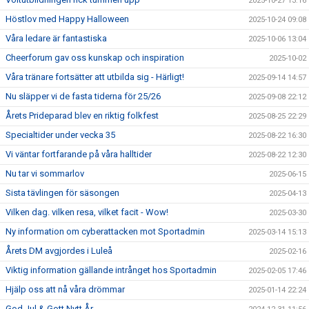
2025-10-27 13:16
Höstlov med Happy Halloween
2025-10-24 09:08
Våra ledare är fantastiska
2025-10-06 13:04
Cheerforum gav oss kunskap och inspiration
2025-10-02
Våra tränare fortsätter att utbilda sig - Härligt!
2025-09-14 14:57
Nu släpper vi de fasta tiderna för 25/26
2025-09-08 22:12
Årets Prideparad blev en riktig folkfest
2025-08-25 22:29
Specialtider under vecka 35
2025-08-22 16:30
Vi väntar fortfarande på våra halltider
2025-08-22 12:30
Nu tar vi sommarlov
2025-06-15
Sista tävlingen för säsongen
2025-04-13
Vilken dag. vilken resa, vilket facit - Wow!
2025-03-30
Ny information om cyberattacken mot Sportadmin
2025-03-14 15:13
Årets DM avgjordes i Luleå
2025-02-16
Viktig information gällande intrånget hos Sportadmin
2025-02-05 17:46
Hjälp oss att nå våra drömmar
2025-01-14 22:24
God Jul & Gott Nytt År