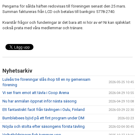
Pengarna för sålda häften redovisas till föreningen senast den 25 mars.
Summan faktureras från LCD och betalas till bankgiro 5778-2740.
Kvarstår frågor och funderingar är det bara att ni hör av er! Ni kan självklart
också prata med våra medlemmar och tränare.
Nyhetsarkiv
Luleås tre föreningar slås ihop till en ny gemensam
2026-05-25 10:45
förening
Vi ser fram emot att tävla i Coop Arena
2026-04-29 10:55
Nu har anmälan öppnat inför nästa säsong
2026-04-29 10:08
Ett fantastiskt facit från tävlingen i Oulu, Finland
2026-03-29 22:30
Bumblebees bjöd på ett fint program under DM
2026-02-23
Nöjda och stolta efter säsongens första tävling
2026-02-04 00:45
Voltutbildningen fick tummen upp