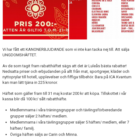
Vi har fått ett KANONERBJUDANDE som vi inte kan tacka nej till. Att sälja
UNGDOMSHÄFTET.
Av de som tagit fram rabatthäftet sägs att det är Luleås bästa rabatter!
Nedsatta priser och erbjudanden på allt från mat, sportgrejer, kläder och
nyttoprylar till hotell, upplevelser och fiffiga tillbehör. Bara på ICA Kvantum
kan man lätt tjäna in 225 kronor.
Häftet som gäller fram till 31 maj kostar 200 kr att köpa. Tillskottet i vår
kassa blir då 100 kr/ sålt rabatthäfte.
Medlemmarna i våra träningsgrupper och tävlingsförberedande
grupper säljer 2 häften/ medlem.
Medlemmarna i våra tävlingsgrupper säljer 5 häften/ medlem, eller 7
häften/ familj.
Övriga häften säljs av Carin och Minna.