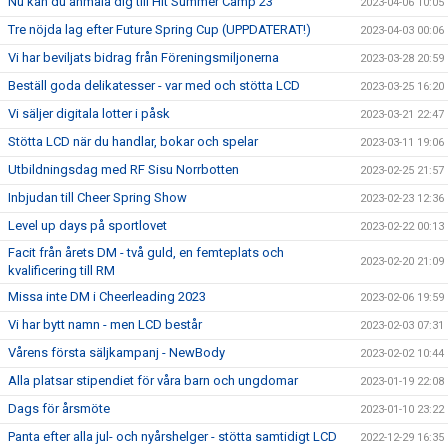
Nu kan du anmäla dig till Hit Summer Camp 23
2023-04-06 10:05
Tre nöjda lag efter Future Spring Cup (UPPDATERAT!)
2023-04-03 00:06
Vi har beviljats bidrag från Föreningsmiljonerna
2023-03-28 20:59
Beställ goda delikatesser - var med och stötta LCD
2023-03-25 16:20
Vi säljer digitala lotter i påsk
2023-03-21 22:47
Stötta LCD när du handlar, bokar och spelar
2023-03-11 19:06
Utbildningsdag med RF Sisu Norrbotten
2023-02-25 21:57
Inbjudan till Cheer Spring Show
2023-02-23 12:36
Level up days på sportlovet
2023-02-22 00:13
Facit från årets DM - två guld, en femteplats och
2023-02-20 21:09
kvalificering till RM
Missa inte DM i Cheerleading 2023
2023-02-06 19:59
Vi har bytt namn - men LCD består
2023-02-03 07:31
Vårens första säljkampanj - NewBody
2023-02-02 10:44
Alla platsar stipendiet för våra barn och ungdomar
2023-01-19 22:08
Dags för årsmöte
2023-01-10 23:22
Panta efter alla jul- och nyårshelger - stötta samtidigt LCD
2022-12-29 16:35