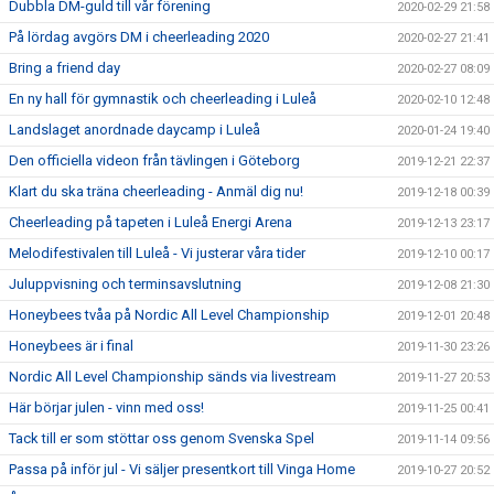
Dubbla DM-guld till vår förening
2020-02-29 21:58
På lördag avgörs DM i cheerleading 2020
2020-02-27 21:41
Bring a friend day
2020-02-27 08:09
En ny hall för gymnastik och cheerleading i Luleå
2020-02-10 12:48
Landslaget anordnade daycamp i Luleå
2020-01-24 19:40
Den officiella videon från tävlingen i Göteborg
2019-12-21 22:37
Klart du ska träna cheerleading - Anmäl dig nu!
2019-12-18 00:39
Cheerleading på tapeten i Luleå Energi Arena
2019-12-13 23:17
Melodifestivalen till Luleå - Vi justerar våra tider
2019-12-10 00:17
Juluppvisning och terminsavslutning
2019-12-08 21:30
Honeybees tvåa på Nordic All Level Championship
2019-12-01 20:48
Honeybees är i final
2019-11-30 23:26
Nordic All Level Championship sänds via livestream
2019-11-27 20:53
Här börjar julen - vinn med oss!
2019-11-25 00:41
Tack till er som stöttar oss genom Svenska Spel
2019-11-14 09:56
Passa på inför jul - Vi säljer presentkort till Vinga Home
2019-10-27 20:52