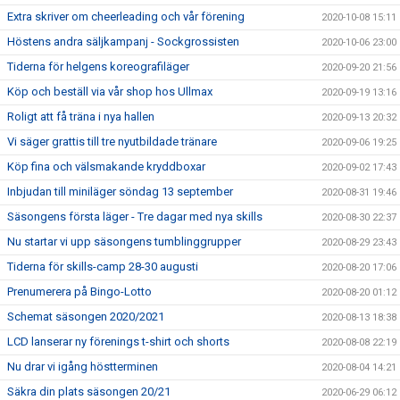
Extra skriver om cheerleading och vår förening
2020-10-08 15:11
Höstens andra säljkampanj - Sockgrossisten
2020-10-06 23:00
Tiderna för helgens koreografiläger
2020-09-20 21:56
Köp och beställ via vår shop hos Ullmax
2020-09-19 13:16
Roligt att få träna i nya hallen
2020-09-13 20:32
Vi säger grattis till tre nyutbildade tränare
2020-09-06 19:25
Köp fina och välsmakande kryddboxar
2020-09-02 17:43
Inbjudan till miniläger söndag 13 september
2020-08-31 19:46
Säsongens första läger - Tre dagar med nya skills
2020-08-30 22:37
Nu startar vi upp säsongens tumblinggrupper
2020-08-29 23:43
Tiderna för skills-camp 28-30 augusti
2020-08-20 17:06
Prenumerera på Bingo-Lotto
2020-08-20 01:12
Schemat säsongen 2020/2021
2020-08-13 18:38
LCD lanserar ny förenings t-shirt och shorts
2020-08-08 22:19
Nu drar vi igång höstterminen
2020-08-04 14:21
Säkra din plats säsongen 20/21
2020-06-29 06:12