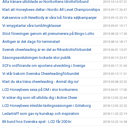
Åtta tränare utbildade av Norrbottens Idrottsförbund
2019-10-14 07:21
Klart att Honeybees deltar i Nordic All Level Championships
2019-09-17 20:47
Kakservice och NewBody är våra två första säljkampanjer
2019-09-10 23:19
Vi smygstartar våra tumblingklasser
2019-09-01 19:17
Stöd föreningen genom att prenumerera på Bingo-Lotto
2019-08-23 17:30
Äntligen är det dags för terminstart
2019-08-16 18:17
Svensk cheerleading är en del av Riksidrottsförbundet
2019-06-01 13:07
Säsongsavslutningen lockade stor publik
2019-05-19 23:47
SCFs ordförande om sportens utveckling i Sverige
2019-05-17 21:04
Vi står bakom Svenska Cheerleadingförbundet
2019-05-13 11:51
Klart du ska träna cheerleading - Anmäl dig nu!
2019-05-08 23:32
LCD Honeybees sexa på DM i stor konkurrens
2019-04-01 17:00
Vi söker dig som vill utbilda dig i Active Cheer
2018-12-05 22:44
LCD Honeybees inledde tävlingssäsongen i Göteborg
2018-12-05 22:25
Ledarträff som gav ny kunskap och inspiration
2018-11-20 22:19
Bli kund hos Svenska spel - LCD får 200 kr
2018-10-25 16:58