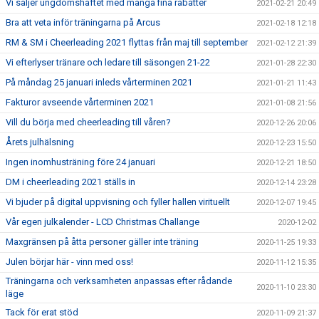
Vi säljer ungdomshäftet med många fina rabatter
2021-02-21 20:49
Bra att veta inför träningarna på Arcus
2021-02-18 12:18
RM & SM i Cheerleading 2021 flyttas från maj till september
2021-02-12 21:39
Vi efterlyser tränare och ledare till säsongen 21-22
2021-01-28 22:30
På måndag 25 januari inleds vårterminen 2021
2021-01-21 11:43
Fakturor avseende vårterminen 2021
2021-01-08 21:56
Vill du börja med cheerleading till våren?
2020-12-26 20:06
Årets julhälsning
2020-12-23 15:50
Ingen inomhusträning före 24 januari
2020-12-21 18:50
DM i cheerleading 2021 ställs in
2020-12-14 23:28
Vi bjuder på digital uppvisning och fyller hallen virituellt
2020-12-07 19:45
Vår egen julkalender - LCD Christmas Challange
2020-12-02
Maxgränsen på åtta personer gäller inte träning
2020-11-25 19:33
Julen börjar här - vinn med oss!
2020-11-12 15:35
Träningarna och verksamheten anpassas efter rådande
2020-11-10 23:30
läge
Tack för erat stöd
2020-11-09 21:37