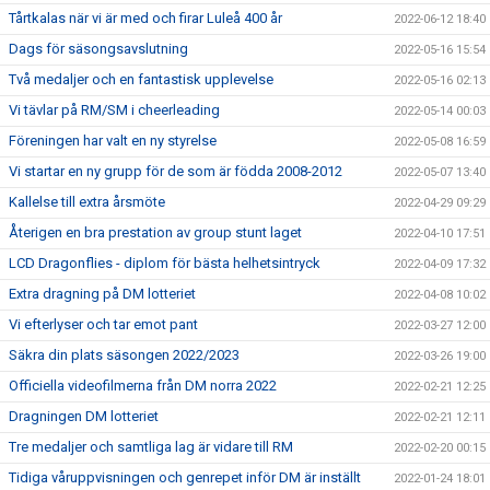
Tårtkalas när vi är med och firar Luleå 400 år
2022-06-12 18:40
Dags för säsongsavslutning
2022-05-16 15:54
Två medaljer och en fantastisk upplevelse
2022-05-16 02:13
Vi tävlar på RM/SM i cheerleading
2022-05-14 00:03
Föreningen har valt en ny styrelse
2022-05-08 16:59
Vi startar en ny grupp för de som är födda 2008-2012
2022-05-07 13:40
Kallelse till extra årsmöte
2022-04-29 09:29
Återigen en bra prestation av group stunt laget
2022-04-10 17:51
LCD Dragonflies - diplom för bästa helhetsintryck
2022-04-09 17:32
Extra dragning på DM lotteriet
2022-04-08 10:02
Vi efterlyser och tar emot pant
2022-03-27 12:00
Säkra din plats säsongen 2022/2023
2022-03-26 19:00
Officiella videofilmerna från DM norra 2022
2022-02-21 12:25
Dragningen DM lotteriet
2022-02-21 12:11
Tre medaljer och samtliga lag är vidare till RM
2022-02-20 00:15
Tidiga våruppvisningen och genrepet inför DM är inställt
2022-01-24 18:01