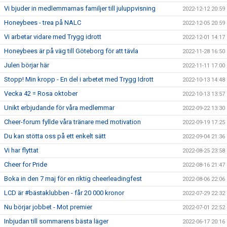
Vi bjuder in medlemmarnas familjer till juluppvisning
2022-12-12 20:59
Honeybees - trea på NALC
2022-12-05 20:59
Vi arbetar vidare med Trygg idrott
2022-12-01 14:17
Honeybees är på väg till Göteborg för att tävla
2022-11-28 16:50
Julen börjar här
2022-11-11 17:00
Stopp! Min kropp - En del i arbetet med Trygg Idrott
2022-10-13 14:48
Vecka 42 = Rosa oktober
2022-10-13 13:57
Unikt erbjudande för våra medlemmar
2022-09-22 13:30
Cheer-forum fyllde våra tränare med motivation
2022-09-19 17:25
Du kan stötta oss på ett enkelt sätt
2022-09-04 21:36
Vi har flyttat
2022-08-25 23:58
Cheer for Pride
2022-08-16 21:47
Boka in den 7 maj för en riktig cheerleadingfest
2022-08-06 22:06
LCD är #bästaklubben - får 20 000 kronor
2022-07-29 22:32
Nu börjar jobbet - Mot premier
2022-07-01 22:52
Inbjudan till sommarens bästa läger
2022-06-17 20:16