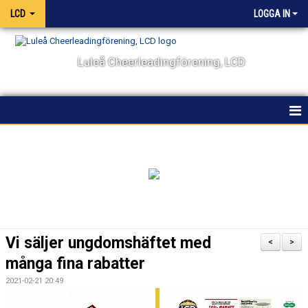
LCD
LOGGA IN
Luleå Cheerleadingförening, LCD
HEM
NYHETER
OM KLUBBEN
KALENDER
Vi säljer ungdomshäftet med
<
>
VÅRA LAG OCH TRÄNARE
många fina rabatter
2021-02-21 20:49
TÄVLING