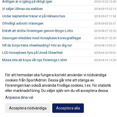
Äntligen är vi igång på riktigt igen
2018-10-22 10:40
Vi säljer Ullmax via webben
2018-09-19 22:13
Under september tränar vi på Hälsans hus
2018-09-07 11:58
Ofrivilligt avbrott i träningen
2018-09-03 05:57
Enkelt att stötta föreningen genom Bingo-Lotto
2018-08-27 23:55
Säsongen inleddes med Honeybees koreografiläger
2018-08-27 23:30
Vill du börja träna cheerleading? Hör av dig nu!
2018-08-13 05:41
LCD Honeybees fyra på Umeå Cheerfest
2018-04-22 09:01
Missa inte att köpa vår nya förenings t-shirt
2018-04-16 19:39
Tränare och ledare efterlyses
2018-04-16 17:30
Träna och tävla med LCD säsongen 18/19
För att hemsidan ska fungera korrekt använder vi nödvändiga
2018-03-25 17:21
cookies från SportAdmin. Dessa går inte att stänga av.
LCD Honeybees tvåa på DM
2018-03-05 17:45
Föreningen kan också använda frivilliga cookies, t.ex. för statistik
eller marknadsföring. Du väljer själv om du vill acceptera dessa.
Anpassa dina val
Cookie-inställningar
Gå till Webbversion
Acceptera nödvändiga
Acceptera alla