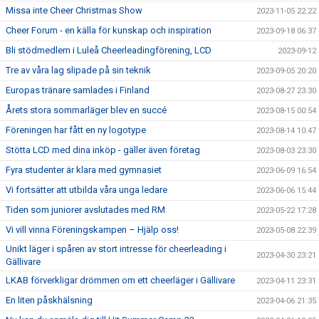
Missa inte Cheer Christmas Show
2023-11-05 22:22
Cheer Forum - en källa för kunskap och inspiration
2023-09-18 06:37
Bli stödmedlem i Luleå Cheerleadingförening, LCD
2023-09-12
Tre av våra lag slipade på sin teknik
2023-09-05 20:20
Europas tränare samlades i Finland
2023-08-27 23:30
Årets stora sommarläger blev en succé
2023-08-15 00:54
Föreningen har fått en ny logotype
2023-08-14 10:47
Stötta LCD med dina inköp - gäller även företag
2023-08-03 23:30
Fyra studenter är klara med gymnasiet
2023-06-09 16:54
Vi fortsätter att utbilda våra unga ledare
2023-06-06 15:44
Tiden som juniorer avslutades med RM
2023-05-22 17:28
Vi vill vinna Föreningskampen – Hjälp oss!
2023-05-08 22:39
Unikt läger i spåren av stort intresse för cheerleading i
2023-04-30 23:21
Gällivare
LKAB förverkligar drömmen om ett cheerläger i Gällivare
2023-04-11 23:31
En liten påskhälsning
2023-04-06 21:35