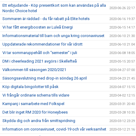
Ett erbjudande - Köp presentkort som kan användas på alla
2020-06-26 22:17
Nordic Choice hotel
Sommaren är räddad - du får rabatt på Elite hotels
2020-06-16 19:37
Vi har fått energiboosten av Luleå Energi
2020-06-15 14:17
Informationsmaterial till barn och unga kring coronaviruset
2020-06-10 21:30
Uppdaterade rekommendationer för vår idrott
2020-06-10 21:04
Vi tar sommaruppehåll och "semester" i juli
2020-06-08 18:05
DM i cheerleading 2021 avgörs i Skellefteå
2020-05-15 20:57
Välkommen till säsongen 2020/2021
2020-04-27 07:00
Säsongsavslutning med drop-in söndag 26 april
2020-04-23 21:45
Köp digitala bingolotter till påsk
2020-04-07 15:15
Vi frångår ordinarie schema tills vidare
2020-04-02 12:15
Kampanj i samarbete med Folkspel
2020-03-31 20:40
Det blir inget RM 2020 för Honeybees
2020-03-28 10:35
Skydda dig och andra från smittspridning
2020-03-12 23:29
Information om coronaviruset, covid-19 och vår verksamhet
2020-03-12 21:16