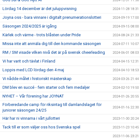
2024-12-31 11:56
Lördag 14 december är det juluppvisning
2024-11-28 18:31
Joyna oss - bara vinnare i digitalt prenumerationslotteri
2024-09-19 17:00
Säsongen 2024/2025 är igång
2024-09-15 08:00
Kärlek och värme - trots blåsten under Pride
2024-08-24 21:33
Missa inte att anmäla dig till den kommande säsongen
2024-07-11 10:07
RM / SM visade vilken nivå det är på svensk cheerleading
2024-06-01 08:03
Vi har varit och tävlat i Finland
2024-04-15 12:31
Loppis med LCD lördag den 4 maj
2024-04-10 18:53
Vi nådde målet i historiskt mästerskap
2024-03-26 21:44
DM blev en succé - fem starter och fem medaljer
2024-02-10 19:50
NYHET – Vår förening har JOYNAT
2024-01-26 20:55
Förberedande camp för riksintag till damlandslaget för
2024-01-16 22:30
juniorer säsongen 24/25
Här har ni vinnarna i vårt jullotteri
2023-11-30 20:24
Tack till er som väljer oss hos Svenska spel
2023-11-23 10:45
2023-11-06 23:21