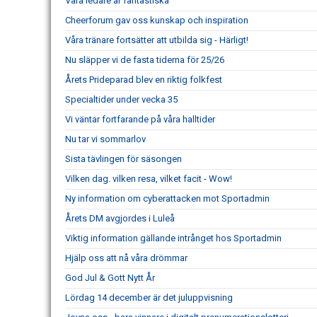
Våra ledare är fantastiska
Cheerforum gav oss kunskap och inspiration
Våra tränare fortsätter att utbilda sig - Härligt!
Nu släpper vi de fasta tiderna för 25/26
Årets Prideparad blev en riktig folkfest
Specialtider under vecka 35
Vi väntar fortfarande på våra halltider
Nu tar vi sommarlov
Sista tävlingen för säsongen
Vilken dag. vilken resa, vilket facit - Wow!
Ny information om cyberattacken mot Sportadmin
Årets DM avgjordes i Luleå
Viktig information gällande intrånget hos Sportadmin
Hjälp oss att nå våra drömmar
God Jul & Gott Nytt År
Lördag 14 december är det juluppvisning