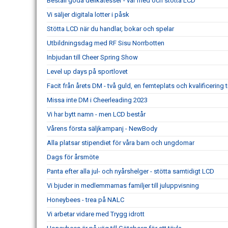
Beställ goda delikatesser - var med och stötta LCD
Vi säljer digitala lotter i påsk
Stötta LCD när du handlar, bokar och spelar
Utbildningsdag med RF Sisu Norrbotten
Inbjudan till Cheer Spring Show
Level up days på sportlovet
Facit från årets DM - två guld, en femteplats och kvalificering t
Missa inte DM i Cheerleading 2023
Vi har bytt namn - men LCD består
Vårens första säljkampanj - NewBody
Alla platsar stipendiet för våra barn och ungdomar
Dags för årsmöte
Panta efter alla jul- och nyårshelger - stötta samtidigt LCD
Vi bjuder in medlemmarnas familjer till juluppvisning
Honeybees - trea på NALC
Vi arbetar vidare med Trygg idrott