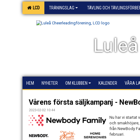
LCD
TRÄNINGSLAG
TÄVLING OCH TÄVLINGSFÖRB
Luleå
HEM
NYHETER
OM KLUBBEN
KALENDER
VÅRA L
Vårens första säljkampanj - NewB
2023-02-02 10:44
Nu har vi startat
och smakhöjare,
från NewBody Fam
februari.