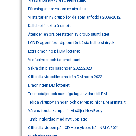
Vi tävlar på RM/SM i cheerleading
Föreningen har valt en ny styrelse
Vi startar en ny grupp för de som är födda 2008-2012
Kallelse till extra årsmöte
Återigen en bra prestation av group stunt laget
LCD Dragonflies - diplom för bästa helhetsintryck
Extra dragning på DM lotteriet
Vi efterlyser och tar emot pant
Säkra din plats säsongen 2022/2023
Officiella videofilmerna från DM norra 2022
Dragningen DM lotteriet
Tre medaljer och samtliga lag är vidare till RM
Tidiga våruppvisningen och genrepet inför DM är inställt
Vårens första kampanj - Vi säljer NewBody
Tumblinglördag med nytt upplägg
Officiella videon på LCD Honeybees från NALC 2021