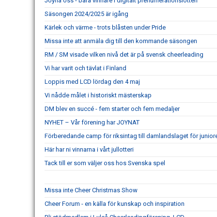
Joyna oss - bara vinnare i digitalt prenumerationslotteri
Säsongen 2024/2025 är igång
Kärlek och värme - trots blåsten under Pride
Missa inte att anmäla dig till den kommande säsongen
RM / SM visade vilken nivå det är på svensk cheerleading
Vi har varit och tävlat i Finland
Loppis med LCD lördag den 4 maj
Vi nådde målet i historiskt mästerskap
DM blev en succé - fem starter och fem medaljer
NYHET – Vår förening har JOYNAT
Förberedande camp för riksintag till damlandslaget för junio
Här har ni vinnarna i vårt jullotteri
Tack till er som väljer oss hos Svenska spel
Missa inte Cheer Christmas Show
Cheer Forum - en källa för kunskap och inspiration