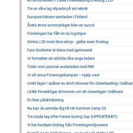
Bli stödmedlem i Luleå Cheerleadingförening, LCD
Tre av våra lag slipade på sin teknik
Europas tränare samlades i Finland
Årets stora sommarläger blev en succé
Föreningen har fått en ny logotype
Stötta LCD med dina inköp - gäller även företag
Fyra studenter är klara med gymnasiet
Vi fortsätter att utbilda våra unga ledare
Tiden som juniorer avslutades med RM
Vi vill vinna Föreningskampen – Hjälp oss!
Unikt läger i spåren av stort intresse för cheerleading i Gälliva
LKAB förverkligar drömmen om ett cheerläger i Gällivare
En liten påskhälsning
Nu kan du anmäla dig till Hit Summer Camp 23
Tre nöjda lag efter Future Spring Cup (UPPDATERAT!)
Vi har beviljats bidrag från Föreningsmiljonerna