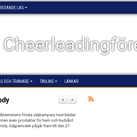
EREDANDE LAG
 Cheerleadingför
AG OCH TRÄNARE
TÄVLING
LÄNKAR
ody
<
>
 vårterminens första säljkampanj med kläder
 men även produkter för hem och hudvård
ily. Säljperioden pågår fram till den 27