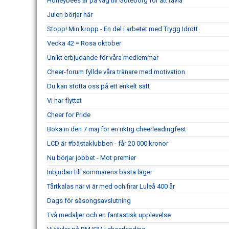
Honeybees är på väg till Göteborg för att tävla
Julen börjar här
Stopp! Min kropp - En del i arbetet med Trygg Idrott
Vecka 42 = Rosa oktober
Unikt erbjudande för våra medlemmar
Cheer-forum fyllde våra tränare med motivation
Du kan stötta oss på ett enkelt sätt
Vi har flyttat
Cheer for Pride
Boka in den 7 maj för en riktig cheerleadingfest
LCD är #bästaklubben - får 20 000 kronor
Nu börjar jobbet - Mot premier
Inbjudan till sommarens bästa läger
Tårtkalas när vi är med och firar Luleå 400 år
Dags för säsongsavslutning
Två medaljer och en fantastisk upplevelse