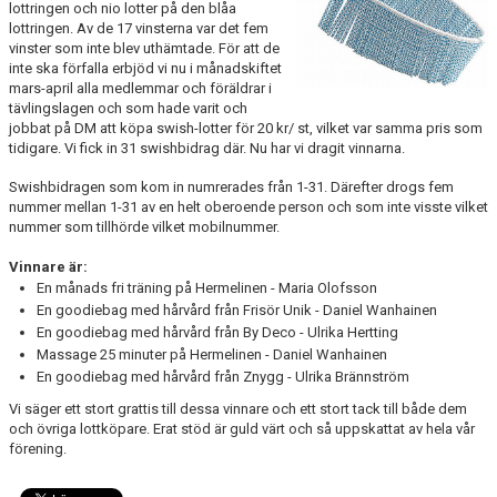
lottringen och nio lotter på den blåa
LÄNKAR
lottringen. Av de 17 vinsterna var det fem
vinster som inte blev uthämtade. För att de
inte ska förfalla erbjöd vi nu i månadskiftet
mars-april alla medlemmar och föräldrar i
tävlingslagen och som hade varit och
jobbat på DM att köpa swish-lotter för 20 kr/ st, vilket var samma pris som
tidigare. Vi fick in 31 swishbidrag där. Nu har vi dragit vinnarna.
Swishbidragen som kom in numrerades från 1-31. Därefter drogs fem
nummer mellan 1-31 av en helt oberoende person och som inte visste vilket
nummer som tillhörde vilket mobilnummer.
Vinnare är:
En månads fri träning på Hermelinen - Maria Olofsson
En goodiebag med hårvård från Frisör Unik - Daniel Wanhainen
En goodiebag med hårvård från By Deco - Ulrika Hertting
Massage 25 minuter på Hermelinen - Daniel Wanhainen
En goodiebag med hårvård från Znygg - Ulrika Brännström
Vi säger ett stort grattis till dessa vinnare och ett stort tack till både dem
och övriga lottköpare. Erat stöd är guld värt och så uppskattat av hela vår
förening.