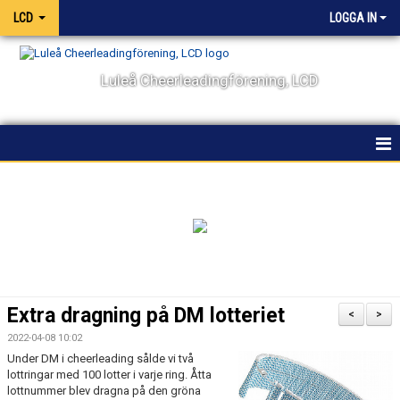
LCD
LOGGA IN
Luleå Cheerleadingförening, LCD
HEM
NYHETER
OM KLUBBEN
KALENDER
Extra dragning på DM lotteriet
<
>
VÅRA LAG OCH TRÄNARE
2022-04-08 10:02
Under DM i cheerleading sålde vi två
lottringar med 100 lotter i varje ring. Åtta
TÄVLING
lottnummer blev dragna på den gröna