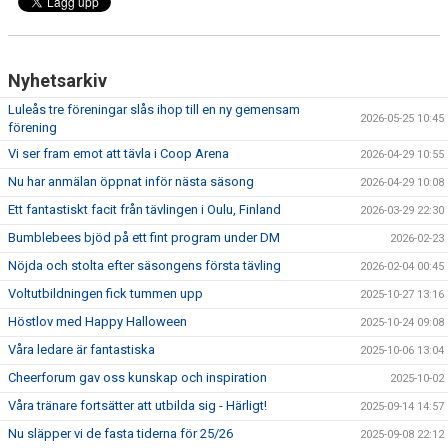
Nyhetsarkiv
Luleås tre föreningar slås ihop till en ny gemensam
2026-05-25 10:45
förening
Vi ser fram emot att tävla i Coop Arena
2026-04-29 10:55
Nu har anmälan öppnat inför nästa säsong
2026-04-29 10:08
Ett fantastiskt facit från tävlingen i Oulu, Finland
2026-03-29 22:30
Bumblebees bjöd på ett fint program under DM
2026-02-23
Nöjda och stolta efter säsongens första tävling
2026-02-04 00:45
Voltutbildningen fick tummen upp
2025-10-27 13:16
Höstlov med Happy Halloween
2025-10-24 09:08
Våra ledare är fantastiska
2025-10-06 13:04
Cheerforum gav oss kunskap och inspiration
2025-10-02
Våra tränare fortsätter att utbilda sig - Härligt!
2025-09-14 14:57
Nu släpper vi de fasta tiderna för 25/26
2025-09-08 22:12