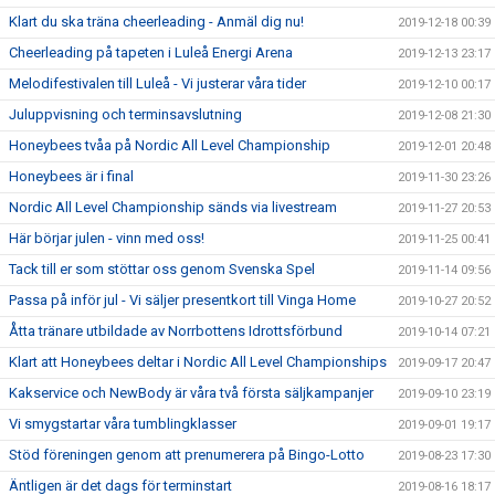
Klart du ska träna cheerleading - Anmäl dig nu!
2019-12-18 00:39
Cheerleading på tapeten i Luleå Energi Arena
2019-12-13 23:17
Melodifestivalen till Luleå - Vi justerar våra tider
2019-12-10 00:17
Juluppvisning och terminsavslutning
2019-12-08 21:30
Honeybees tvåa på Nordic All Level Championship
2019-12-01 20:48
Honeybees är i final
2019-11-30 23:26
Nordic All Level Championship sänds via livestream
2019-11-27 20:53
Här börjar julen - vinn med oss!
2019-11-25 00:41
Tack till er som stöttar oss genom Svenska Spel
2019-11-14 09:56
Passa på inför jul - Vi säljer presentkort till Vinga Home
2019-10-27 20:52
Åtta tränare utbildade av Norrbottens Idrottsförbund
2019-10-14 07:21
Klart att Honeybees deltar i Nordic All Level Championships
2019-09-17 20:47
Kakservice och NewBody är våra två första säljkampanjer
2019-09-10 23:19
Vi smygstartar våra tumblingklasser
2019-09-01 19:17
Stöd föreningen genom att prenumerera på Bingo-Lotto
2019-08-23 17:30
Äntligen är det dags för terminstart
2019-08-16 18:17