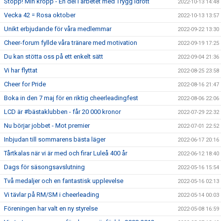
Stopp! Min kropp - En del i arbetet med Trygg Idrott
2022-10-13 14:48
Vecka 42 = Rosa oktober
2022-10-13 13:57
Unikt erbjudande för våra medlemmar
2022-09-22 13:30
Cheer-forum fyllde våra tränare med motivation
2022-09-19 17:25
Du kan stötta oss på ett enkelt sätt
2022-09-04 21:36
Vi har flyttat
2022-08-25 23:58
Cheer for Pride
2022-08-16 21:47
Boka in den 7 maj för en riktig cheerleadingfest
2022-08-06 22:06
LCD är #bästaklubben - får 20 000 kronor
2022-07-29 22:32
Nu börjar jobbet - Mot premier
2022-07-01 22:52
Inbjudan till sommarens bästa läger
2022-06-17 20:16
Tårtkalas när vi är med och firar Luleå 400 år
2022-06-12 18:40
Dags för säsongsavslutning
2022-05-16 15:54
Två medaljer och en fantastisk upplevelse
2022-05-16 02:13
Vi tävlar på RM/SM i cheerleading
2022-05-14 00:03
Föreningen har valt en ny styrelse
2022-05-08 16:59