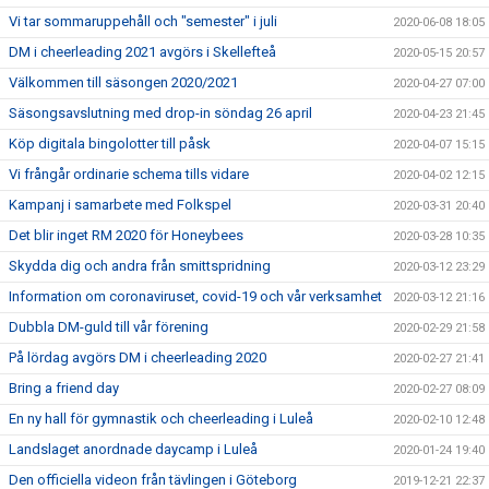
Vi tar sommaruppehåll och "semester" i juli
2020-06-08 18:05
DM i cheerleading 2021 avgörs i Skellefteå
2020-05-15 20:57
Välkommen till säsongen 2020/2021
2020-04-27 07:00
Säsongsavslutning med drop-in söndag 26 april
2020-04-23 21:45
Köp digitala bingolotter till påsk
2020-04-07 15:15
Vi frångår ordinarie schema tills vidare
2020-04-02 12:15
Kampanj i samarbete med Folkspel
2020-03-31 20:40
Det blir inget RM 2020 för Honeybees
2020-03-28 10:35
Skydda dig och andra från smittspridning
2020-03-12 23:29
Information om coronaviruset, covid-19 och vår verksamhet
2020-03-12 21:16
Dubbla DM-guld till vår förening
2020-02-29 21:58
På lördag avgörs DM i cheerleading 2020
2020-02-27 21:41
Bring a friend day
2020-02-27 08:09
En ny hall för gymnastik och cheerleading i Luleå
2020-02-10 12:48
Landslaget anordnade daycamp i Luleå
2020-01-24 19:40
Den officiella videon från tävlingen i Göteborg
2019-12-21 22:37