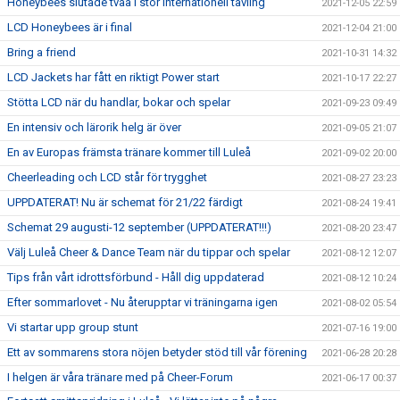
Honeybees slutade tvåa i stor internationell tävling
2021-12-05 22:59
LCD Honeybees är i final
2021-12-04 21:00
Bring a friend
2021-10-31 14:32
LCD Jackets har fått en riktigt Power start
2021-10-17 22:27
Stötta LCD när du handlar, bokar och spelar
2021-09-23 09:49
En intensiv och lärorik helg är över
2021-09-05 21:07
En av Europas främsta tränare kommer till Luleå
2021-09-02 20:00
Cheerleading och LCD står för trygghet
2021-08-27 23:23
UPPDATERAT! Nu är schemat för 21/22 färdigt
2021-08-24 19:41
Schemat 29 augusti-12 september (UPPDATERAT!!!)
2021-08-20 23:47
Välj Luleå Cheer & Dance Team när du tippar och spelar
2021-08-12 12:07
Tips från vårt idrottsförbund - Håll dig uppdaterad
2021-08-12 10:24
Efter sommarlovet - Nu återupptar vi träningarna igen
2021-08-02 05:54
Vi startar upp group stunt
2021-07-16 19:00
Ett av sommarens stora nöjen betyder stöd till vår förening
2021-06-28 20:28
I helgen är våra tränare med på Cheer-Forum
2021-06-17 00:37