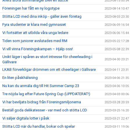
Årets stora sommarläger blev en succé
2023-08-15 00:54
Föreningen har fått en ny logotype
2023-08-14 10:47
Stötta LCD med dina inköp - gäller även företag
2023-08-03 23:30
Fyra studenter är klara med gymnasiet
2023-06-09 16:54
Vi fortsätter att utbilda våra unga ledare
2023-06-06 15:44
Tiden som juniorer avslutades med RM
2023-05-22 17:28
Vi vill vinna Föreningskampen – Hjälp oss!
2023-05-08 22:39
Unikt läger i spåren av stort intresse för cheerleading i
2023-04-30 23:21
Gällivare
LKAB förverkligar drömmen om ett cheerläger i Gällivare
2023-04-11 23:31
En liten påskhälsning
2023-04-06 21:35
Nu kan du anmäla dig till Hit Summer Camp 23
2023-04-06 10:05
Tre nöjda lag efter Future Spring Cup (UPPDATERAT!)
2023-04-03 00:06
Vi har beviljats bidrag från Föreningsmiljonerna
2023-03-28 20:59
Beställ goda delikatesser - var med och stötta LCD
2023-03-25 16:20
Vi säljer digitala lotter i påsk
2023-03-21 22:47
Stötta LCD när du handlar, bokar och spelar
2023-03-11 19:06