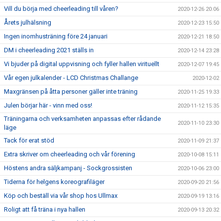
Vill du börja med cheerleading till våren?
2020-12-26 20:06
Årets julhälsning
2020-12-23 15:50
Ingen inomhusträning före 24 januari
2020-12-21 18:50
DM i cheerleading 2021 ställs in
2020-12-14 23:28
Vi bjuder på digital uppvisning och fyller hallen virituellt
2020-12-07 19:45
Vår egen julkalender - LCD Christmas Challange
2020-12-02
Maxgränsen på åtta personer gäller inte träning
2020-11-25 19:33
Julen börjar här - vinn med oss!
2020-11-12 15:35
Träningarna och verksamheten anpassas efter rådande
2020-11-10 23:30
läge
Tack för erat stöd
2020-11-09 21:37
Extra skriver om cheerleading och vår förening
2020-10-08 15:11
Höstens andra säljkampanj - Sockgrossisten
2020-10-06 23:00
Tiderna för helgens koreografiläger
2020-09-20 21:56
Köp och beställ via vår shop hos Ullmax
2020-09-19 13:16
Roligt att få träna i nya hallen
2020-09-13 20:32