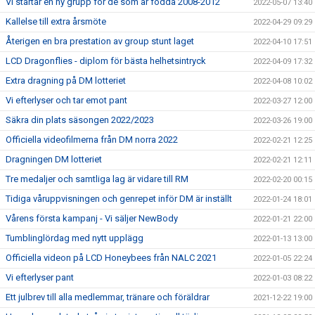
Vi startar en ny grupp för de som är födda 2008-2012
2022-05-07 13:40
Kallelse till extra årsmöte
2022-04-29 09:29
Återigen en bra prestation av group stunt laget
2022-04-10 17:51
LCD Dragonflies - diplom för bästa helhetsintryck
2022-04-09 17:32
Extra dragning på DM lotteriet
2022-04-08 10:02
Vi efterlyser och tar emot pant
2022-03-27 12:00
Säkra din plats säsongen 2022/2023
2022-03-26 19:00
Officiella videofilmerna från DM norra 2022
2022-02-21 12:25
Dragningen DM lotteriet
2022-02-21 12:11
Tre medaljer och samtliga lag är vidare till RM
2022-02-20 00:15
Tidiga våruppvisningen och genrepet inför DM är inställt
2022-01-24 18:01
Vårens första kampanj - Vi säljer NewBody
2022-01-21 22:00
Tumblinglördag med nytt upplägg
2022-01-13 13:00
Officiella videon på LCD Honeybees från NALC 2021
2022-01-05 22:24
Vi efterlyser pant
2022-01-03 08:22
Ett julbrev till alla medlemmar, tränare och föräldrar
2021-12-22 19:00