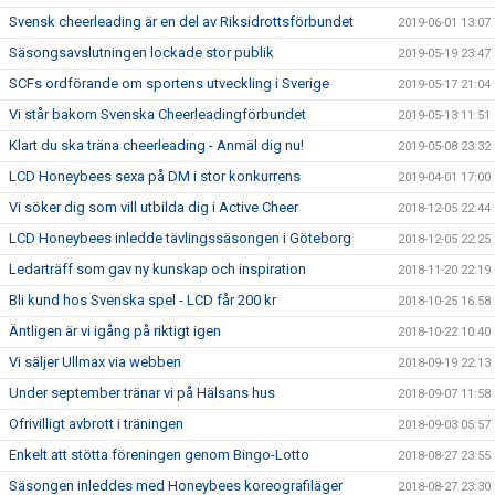
Svensk cheerleading är en del av Riksidrottsförbundet
2019-06-01 13:07
Säsongsavslutningen lockade stor publik
2019-05-19 23:47
SCFs ordförande om sportens utveckling i Sverige
2019-05-17 21:04
Vi står bakom Svenska Cheerleadingförbundet
2019-05-13 11:51
Klart du ska träna cheerleading - Anmäl dig nu!
2019-05-08 23:32
LCD Honeybees sexa på DM i stor konkurrens
2019-04-01 17:00
Vi söker dig som vill utbilda dig i Active Cheer
2018-12-05 22:44
LCD Honeybees inledde tävlingssäsongen i Göteborg
2018-12-05 22:25
Ledarträff som gav ny kunskap och inspiration
2018-11-20 22:19
Bli kund hos Svenska spel - LCD får 200 kr
2018-10-25 16:58
Äntligen är vi igång på riktigt igen
2018-10-22 10:40
Vi säljer Ullmax via webben
2018-09-19 22:13
Under september tränar vi på Hälsans hus
2018-09-07 11:58
Ofrivilligt avbrott i träningen
2018-09-03 05:57
Enkelt att stötta föreningen genom Bingo-Lotto
2018-08-27 23:55
Säsongen inleddes med Honeybees koreografiläger
2018-08-27 23:30