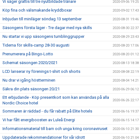
Vi säger grattis till tre nyutbildade tränare
2020-09-06 19:25
Köp fina och välsmakande kryddboxar
2020-09-02 17:43
Inbjudan till miniläger söndag 13 september
2020-08-31 19:46
Säsongens första läger - Tre dagar med nya skills
2020-08-30 22:37
Nu startar vi upp säsongens tumblinggrupper
2020-08-29 23:43
Tiderna för skills-camp 28-30 augusti
2020-08-20 17:06
Prenumerera på Bingo-Lotto
2020-08-20 01:12
Schemat säsongen 2020/2021
2020-08-13 18:38
LCD lanserar ny förenings t-shirt och shorts
2020-08-08 22:19
Nu drar vi igång höstterminen
2020-08-04 14:21
Säkra din plats säsongen 20/21
2020-06-29 06:12
Ett erbjudande - Köp presentkort som kan användas på alla
2020-06-26 22:17
Nordic Choice hotel
Sommaren är räddad - du får rabatt på Elite hotels
2020-06-16 19:37
Vi har fått energiboosten av Luleå Energi
2020-06-15 14:17
Informationsmaterial till barn och unga kring coronaviruset
2020-06-10 21:30
Uppdaterade rekommendationer för vår idrott
2020-06-10 21:04