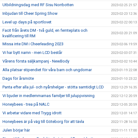
Utbildningsdag med RF Sisu Norrbotten
2023-02-25 21:57
Inbjudan till Cheer Spring Show
2023-02-23 12:36
Level up days på sportlovet
2023-02-22 00:13
Facit från årets DM - två guld, en femteplats och
2023-02-20 21:09
kvalificering till RM
Missa inte DM i Cheerleading 2023
2023-02-06 19:59
Vi har bytt namn - men LCD består
2023-02-03 07:31
Vårens första säljkampanj - NewBody
2023-02-02 10:44
Alla platsar stipendiet för våra barn och ungdomar
2023-01-19 22:08
Dags för årsmöte
2023-01-10 23:22
Panta efter alla jul- och nyårshelger - stötta samtidigt LCD
2022-12-29 16:35
Vi bjuder in medlemmarnas familjer till juluppvisning
2022-12-12 20:59
Honeybees - trea på NALC
2022-12-05 20:59
Vi arbetar vidare med Trygg idrott
2022-12-01 14:17
Honeybees är på väg till Göteborg för att tävla
2022-11-28 16:50
Julen börjar här
2022-11-11 17:00