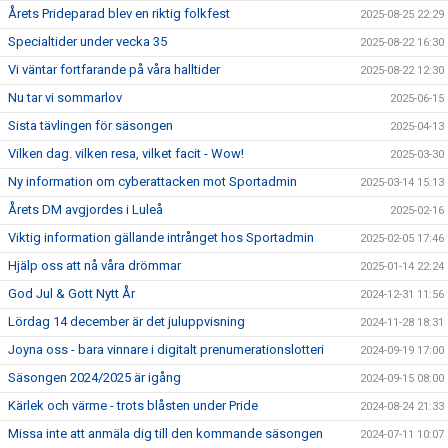
Årets Prideparad blev en riktig folkfest
2025-08-25 22:29
Specialtider under vecka 35
2025-08-22 16:30
Vi väntar fortfarande på våra halltider
2025-08-22 12:30
Nu tar vi sommarlov
2025-06-15
Sista tävlingen för säsongen
2025-04-13
Vilken dag. vilken resa, vilket facit - Wow!
2025-03-30
Ny information om cyberattacken mot Sportadmin
2025-03-14 15:13
Årets DM avgjordes i Luleå
2025-02-16
Viktig information gällande intrånget hos Sportadmin
2025-02-05 17:46
Hjälp oss att nå våra drömmar
2025-01-14 22:24
God Jul & Gott Nytt År
2024-12-31 11:56
Lördag 14 december är det juluppvisning
2024-11-28 18:31
Joyna oss - bara vinnare i digitalt prenumerationslotteri
2024-09-19 17:00
Säsongen 2024/2025 är igång
2024-09-15 08:00
Kärlek och värme - trots blåsten under Pride
2024-08-24 21:33
Missa inte att anmäla dig till den kommande säsongen
2024-07-11 10:07