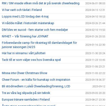
RM / SM visade vilken nivå det är på svensk cheerleading
2024-06-01 08:03
Vi har varit och tävlat i Finland
2024-04-15 12:31
Loppis med LCD lördag den 4 maj
2024-04-10 18:53
Vi nådde målet i historiskt mästerskap
2024-03-26 21:44
DM blev en succé - fem starter och fem medaljer
2024-02-10 19:50
NYHET – Vår förening har JOYNAT
2024-01-26 20:55
Förberedande camp för riksintag till damlandslaget för
2024-01-16 22:30
juniorer säsongen 24/25
Här har ni vinnarna i vårt jullotteri
2023-11-30 20:24
Tack till er som väljer oss hos Svenska spel
2023-11-23 10:45
2023-11-06 23:21
Missa inte Cheer Christmas Show
2023-11-05 22:22
Cheer Forum - en källa för kunskap och inspiration
2023-09-18 06:37
Bli stödmedlem i Luleå Cheerleadingförening, LCD
2023-09-12
Tre av våra lag slipade på sin teknik
2023-09-05 20:20
Europas tränare samlades i Finland
2023-08-27 23:30