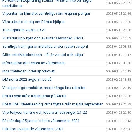
Fortsatt smittspridning i Luleå - Vi lättar inte på några
2021-05-29 23:29
restriktioner
Vi pantar för klimatet samtidigt som vi tjänar pengar
2021-05-24 20:36
Våra tränare lär sig om Första hjälpen
2021-05-20 11:10
Träningstider vecka 19-21
2021-05-12 20:18
Vi startar upp igen och avslutar säsongen 20/21
2021-05-03 10:13
Samtliga träningar är inställda under resten av april
2021-04-22 08:33
Glöm inte Majblomman - i år är vi med och säljer
2021-04-16 19:47
Information om resten av vårterminen
2021-03-21 09:00
Inga träningar under sportlovet
2021-03-05 10:42
DM norra 2022 avgörs i Luleå
2021-02-26 18:38
Vi säljer ungdomshäftet med många fina rabatter
2021-02-21 20:49
Bra att veta inför träningarna på Arcus
2021-02-18 12:18
RM & SM i Cheerleading 2021 flyttas från maj till september
2021-02-12 21:39
Vi efterlyser tränare och ledare till säsongen 21-22
2021-01-28 22:30
På måndag 25 januari inleds vårterminen 2021
2021-01-21 11:43
Fakturor avseende vårterminen 2021
2021-01-08 21:56