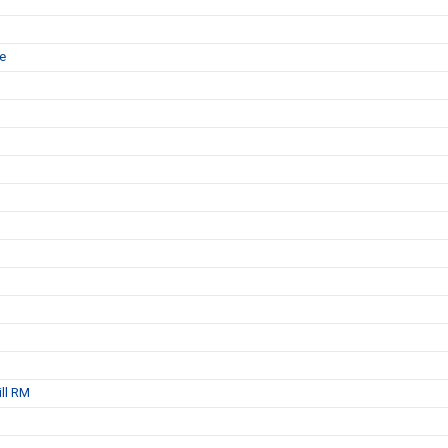
re
ill RM