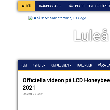
LCD
TRÄNINGSLAG
TÄVLING OCH TÄVLINGSFÖRB
Luleå
HEM
NYHETER
OM KLUBBEN
KALENDER
VÅRA L
Officiella videon på LCD Honeybe
2021
2022-01-05 22:24