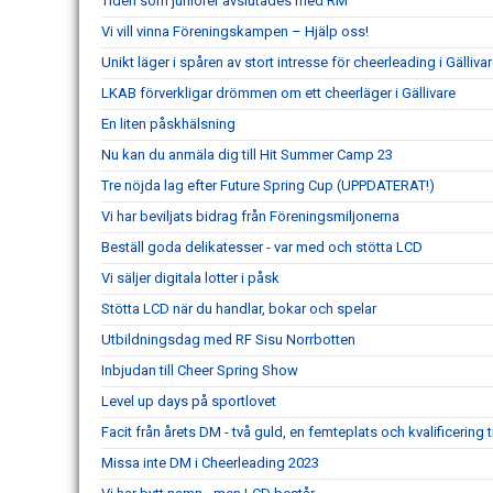
Tiden som juniorer avslutades med RM
Vi vill vinna Föreningskampen – Hjälp oss!
Unikt läger i spåren av stort intresse för cheerleading i Gälliva
LKAB förverkligar drömmen om ett cheerläger i Gällivare
En liten påskhälsning
Nu kan du anmäla dig till Hit Summer Camp 23
Tre nöjda lag efter Future Spring Cup (UPPDATERAT!)
Vi har beviljats bidrag från Föreningsmiljonerna
Beställ goda delikatesser - var med och stötta LCD
Vi säljer digitala lotter i påsk
Stötta LCD när du handlar, bokar och spelar
Utbildningsdag med RF Sisu Norrbotten
Inbjudan till Cheer Spring Show
Level up days på sportlovet
Facit från årets DM - två guld, en femteplats och kvalificering t
Missa inte DM i Cheerleading 2023