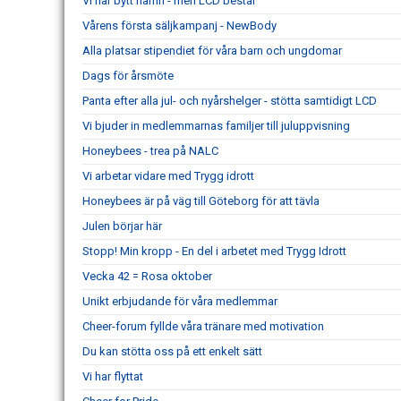
Vi har bytt namn - men LCD består
Vårens första säljkampanj - NewBody
Alla platsar stipendiet för våra barn och ungdomar
Dags för årsmöte
Panta efter alla jul- och nyårshelger - stötta samtidigt LCD
Vi bjuder in medlemmarnas familjer till juluppvisning
Honeybees - trea på NALC
Vi arbetar vidare med Trygg idrott
Honeybees är på väg till Göteborg för att tävla
Julen börjar här
Stopp! Min kropp - En del i arbetet med Trygg Idrott
Vecka 42 = Rosa oktober
Unikt erbjudande för våra medlemmar
Cheer-forum fyllde våra tränare med motivation
Du kan stötta oss på ett enkelt sätt
Vi har flyttat