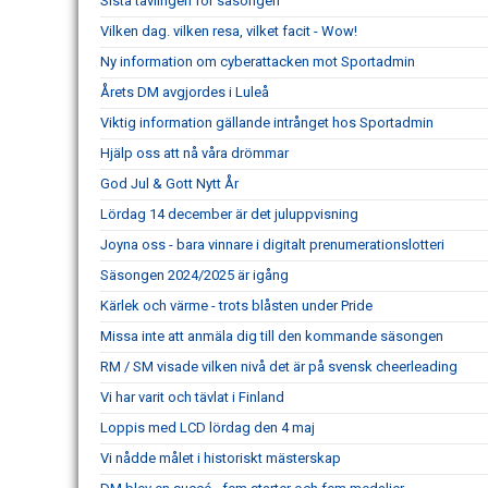
Sista tävlingen för säsongen
Vilken dag. vilken resa, vilket facit - Wow!
Ny information om cyberattacken mot Sportadmin
Årets DM avgjordes i Luleå
Viktig information gällande intrånget hos Sportadmin
Hjälp oss att nå våra drömmar
God Jul & Gott Nytt År
Lördag 14 december är det juluppvisning
Joyna oss - bara vinnare i digitalt prenumerationslotteri
Säsongen 2024/2025 är igång
Kärlek och värme - trots blåsten under Pride
Missa inte att anmäla dig till den kommande säsongen
RM / SM visade vilken nivå det är på svensk cheerleading
Vi har varit och tävlat i Finland
Loppis med LCD lördag den 4 maj
Vi nådde målet i historiskt mästerskap