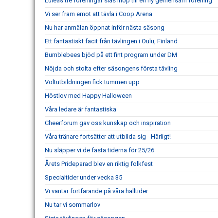
Luleås tre föreningar slås ihop till en ny gemensam förening
Vi ser fram emot att tävla i Coop Arena
Nu har anmälan öppnat inför nästa säsong
Ett fantastiskt facit från tävlingen i Oulu, Finland
Bumblebees bjöd på ett fint program under DM
Nöjda och stolta efter säsongens första tävling
Voltutbildningen fick tummen upp
Höstlov med Happy Halloween
Våra ledare är fantastiska
Cheerforum gav oss kunskap och inspiration
Våra tränare fortsätter att utbilda sig - Härligt!
Nu släpper vi de fasta tiderna för 25/26
Årets Prideparad blev en riktig folkfest
Specialtider under vecka 35
Vi väntar fortfarande på våra halltider
Nu tar vi sommarlov