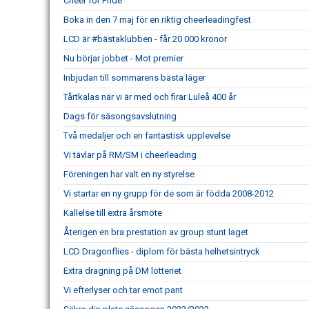
Cheer for Pride
Boka in den 7 maj för en riktig cheerleadingfest
LCD är #bästaklubben - får 20 000 kronor
Nu börjar jobbet - Mot premier
Inbjudan till sommarens bästa läger
Tårtkalas när vi är med och firar Luleå 400 år
Dags för säsongsavslutning
Två medaljer och en fantastisk upplevelse
Vi tävlar på RM/SM i cheerleading
Föreningen har valt en ny styrelse
Vi startar en ny grupp för de som är födda 2008-2012
Kallelse till extra årsmöte
Återigen en bra prestation av group stunt laget
LCD Dragonflies - diplom för bästa helhetsintryck
Extra dragning på DM lotteriet
Vi efterlyser och tar emot pant