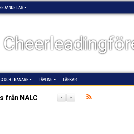
EREDANDE LAG
 Cheerleadingför
AG OCH TRÄNARE
TÄVLING
LÄNKAR
es från NALC
<
>