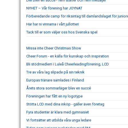
DM blev en succé - fem starter och fem medaljer
NYHET – Vår förening har JOYNAT
Förberedande camp för riksintag till damlandslaget för junio
Här har ni vinnarna i vårt jullotteri
Tack till er som väljer oss hos Svenska spel
Missa inte Cheer Christmas Show
Cheer Forum - en källa för kunskap och inspiration
Bli stödmedlem i Luleå Cheerleadingförening, LCD
Tre av våra lag slipade på sin teknik
Europas tränare samlades i Finland
Årets stora sommarläger blev en succé
Föreningen har fått en ny logotype
Stötta LCD med dina inköp - gäller även företag
Fyra studenter är klara med gymnasiet
Vi fortsätter att utbilda våra unga ledare