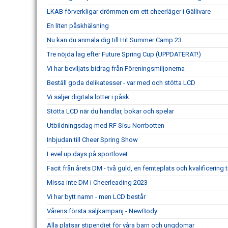
LKAB förverkligar drömmen om ett cheerläger i Gällivare
En liten påskhälsning
Nu kan du anmäla dig till Hit Summer Camp 23
Tre nöjda lag efter Future Spring Cup (UPPDATERAT!)
Vi har beviljats bidrag från Föreningsmiljonerna
Beställ goda delikatesser - var med och stötta LCD
Vi säljer digitala lotter i påsk
Stötta LCD när du handlar, bokar och spelar
Utbildningsdag med RF Sisu Norrbotten
Inbjudan till Cheer Spring Show
Level up days på sportlovet
Facit från årets DM - två guld, en femteplats och kvalificering t
Missa inte DM i Cheerleading 2023
Vi har bytt namn - men LCD består
Vårens första säljkampanj - NewBody
Alla platsar stipendiet för våra barn och ungdomar