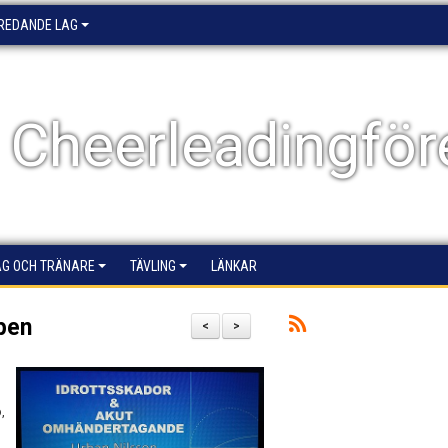
EREDANDE LAG
 Cheerleadingför
AG OCH TRÄNARE
TÄVLING
LÄNKAR
lpen
<
>
,