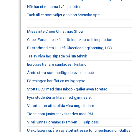
Här har ni vinnarna i vårt jullotteri
Tack till er som väljer oss hos Svenska spel
Missa inte Cheer Christmas Show
Cheer Forum - en källa för kunskap och inspiration
Bli stödmedlem i Luleå Cheerleadingförening, LCD
Tre av våra lag slipade på sin teknik
Europas tränare samlades i Finland
Årets stora sommarläger blev en succé
Föreningen har fått en ny logotype
Stötta LCD med dina inköp - gäller även företag
Fyra studenter är klara med gymnasiet
Vi fortsätter att utbilda våra unga ledare
Tiden som juniorer avslutades med RM
Vi vill vinna Föreningskampen – Hjälp oss!
Unikt läger i spåren av stort intresse för cheerleading i Gälliva