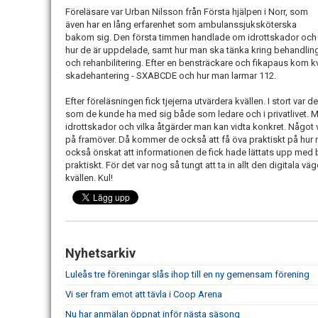
Föreläsare var Urban Nilsson från Första hjälpen i Norr, som
även har en lång erfarenhet som ambulanssjuksköterska
bakom sig. Den första timmen handlade om idrottskador och
hur de är uppdelade, samt hur man ska tänka kring behandlin
och rehanbilitering. Efter en bensträckare och fikapaus kom k
skadehantering - SXABCDE och hur man larmar 112.
Efter föreläsningen fick tjejerna utvärdera kvällen. I stort var d
som de kunde ha med sig både som ledare och i privatlivet. M
idrottskador och vilka åtgärder man kan vidta konkret. Något
på framöver. Då kommer de också att få öva praktiskt på hur 
också önskat att informationen de fick hade lättats upp med 
praktiskt. För det var nog så tungt att ta in allt den digitala 
kvällen. Kul!
Nyhetsarkiv
Luleås tre föreningar slås ihop till en ny gemensam förening
Vi ser fram emot att tävla i Coop Arena
Nu har anmälan öppnat inför nästa säsong