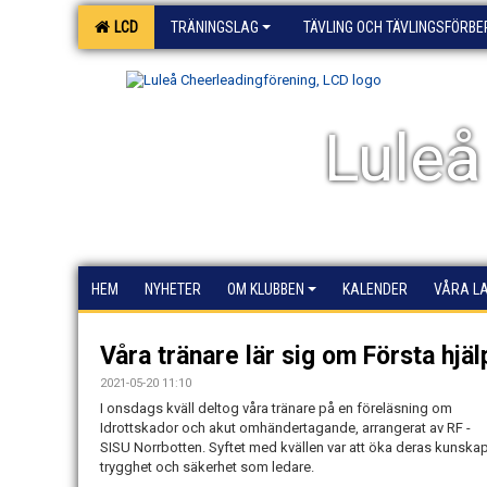
LCD
TRÄNINGSLAG
TÄVLING OCH TÄVLINGSFÖRB
Luleå
HEM
NYHETER
OM KLUBBEN
KALENDER
VÅRA L
Våra tränare lär sig om Första hjä
2021-05-20 11:10
I onsdags kväll deltog våra tränare på en föreläsning om
Idrottskador och akut omhändertagande, arrangerat av
RF -
SISU Norrbotten
. Syftet med kvällen var att öka deras kunskap
trygghet och säkerhet som ledare.