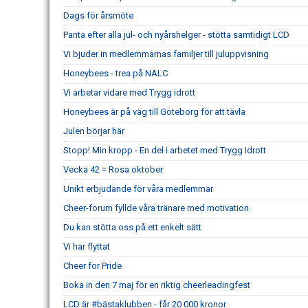
Dags för årsmöte
Panta efter alla jul- och nyårshelger - stötta samtidigt LCD
Vi bjuder in medlemmarnas familjer till juluppvisning
Honeybees - trea på NALC
Vi arbetar vidare med Trygg idrott
Honeybees är på väg till Göteborg för att tävla
Julen börjar här
Stopp! Min kropp - En del i arbetet med Trygg Idrott
Vecka 42 = Rosa oktober
Unikt erbjudande för våra medlemmar
Cheer-forum fyllde våra tränare med motivation
Du kan stötta oss på ett enkelt sätt
Vi har flyttat
Cheer for Pride
Boka in den 7 maj för en riktig cheerleadingfest
LCD är #bästaklubben - får 20 000 kronor