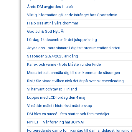
Årets DM avgjordes i Luleå
Viktig information gällande intrånget hos Sportadmin
Hjälp oss att nå våra drömmar
God Jul & Gott Nytt År
Lördag 14 december är det juluppvisning
Joyna oss - bara vinnare i digitalt prenumerationslotteri
Säsongen 2024/2025 är igång
Kärlek och värme - trots blåsten under Pride
Missa inte att anmäla dig till den kommande säsongen
RM / SM visade vilken nivå det är på svensk cheerleading
Vi har varit och tävlat i Finland
Loppis med LCD lördag den 4 maj
Vi nådde målet i historiskt mästerskap
DM blev en succé - fem starter och fem medaljer
NYHET – Vår förening har JOYNAT
Förberedande camp för riksintag till damlandslaget för junio