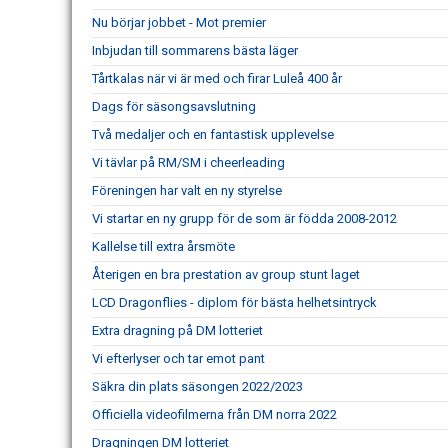
Nu börjar jobbet - Mot premier
Inbjudan till sommarens bästa läger
Tårtkalas när vi är med och firar Luleå 400 år
Dags för säsongsavslutning
Två medaljer och en fantastisk upplevelse
Vi tävlar på RM/SM i cheerleading
Föreningen har valt en ny styrelse
Vi startar en ny grupp för de som är födda 2008-2012
Kallelse till extra årsmöte
Återigen en bra prestation av group stunt laget
LCD Dragonflies - diplom för bästa helhetsintryck
Extra dragning på DM lotteriet
Vi efterlyser och tar emot pant
Säkra din plats säsongen 2022/2023
Officiella videofilmerna från DM norra 2022
Dragningen DM lotteriet