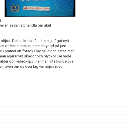
g
vällen sedan att handla om akut
e nöjda. De hade alla fått lära sig något nytt
en de hade önskat lite mer tyngd på just
 vi kommer att försöka lägga in och satsa mer
man agerar vid skador och olyckor. De hade
bilder och videoklipp, när man inte kunde öva
vägen, även om de över lag var nöjda med