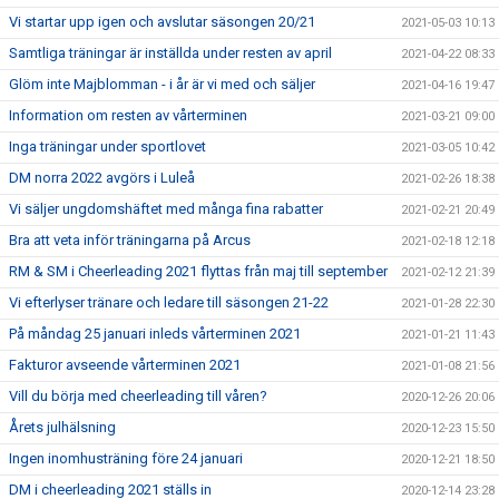
Vi startar upp igen och avslutar säsongen 20/21
2021-05-03 10:13
Samtliga träningar är inställda under resten av april
2021-04-22 08:33
Glöm inte Majblomman - i år är vi med och säljer
2021-04-16 19:47
Information om resten av vårterminen
2021-03-21 09:00
Inga träningar under sportlovet
2021-03-05 10:42
DM norra 2022 avgörs i Luleå
2021-02-26 18:38
Vi säljer ungdomshäftet med många fina rabatter
2021-02-21 20:49
Bra att veta inför träningarna på Arcus
2021-02-18 12:18
RM & SM i Cheerleading 2021 flyttas från maj till september
2021-02-12 21:39
Vi efterlyser tränare och ledare till säsongen 21-22
2021-01-28 22:30
På måndag 25 januari inleds vårterminen 2021
2021-01-21 11:43
Fakturor avseende vårterminen 2021
2021-01-08 21:56
Vill du börja med cheerleading till våren?
2020-12-26 20:06
Årets julhälsning
2020-12-23 15:50
Ingen inomhusträning före 24 januari
2020-12-21 18:50
DM i cheerleading 2021 ställs in
2020-12-14 23:28