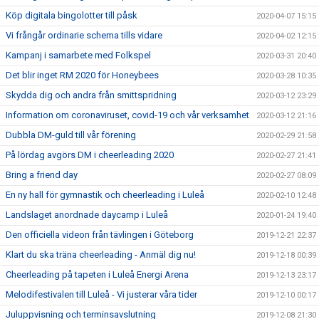
Köp digitala bingolotter till påsk
2020-04-07 15:15
Vi frångår ordinarie schema tills vidare
2020-04-02 12:15
Kampanj i samarbete med Folkspel
2020-03-31 20:40
Det blir inget RM 2020 för Honeybees
2020-03-28 10:35
Skydda dig och andra från smittspridning
2020-03-12 23:29
Information om coronaviruset, covid-19 och vår verksamhet
2020-03-12 21:16
Dubbla DM-guld till vår förening
2020-02-29 21:58
På lördag avgörs DM i cheerleading 2020
2020-02-27 21:41
Bring a friend day
2020-02-27 08:09
En ny hall för gymnastik och cheerleading i Luleå
2020-02-10 12:48
Landslaget anordnade daycamp i Luleå
2020-01-24 19:40
Den officiella videon från tävlingen i Göteborg
2019-12-21 22:37
Klart du ska träna cheerleading - Anmäl dig nu!
2019-12-18 00:39
Cheerleading på tapeten i Luleå Energi Arena
2019-12-13 23:17
Melodifestivalen till Luleå - Vi justerar våra tider
2019-12-10 00:17
Juluppvisning och terminsavslutning
2019-12-08 21:30