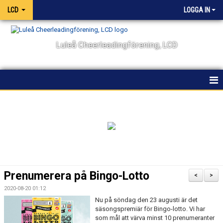
LCD
LOGGA IN
Luleå Cheerleadingförening, LCD
HEM
NYHETER
OM KLUBBEN
KALENDER
Prenumerera på Bingo-Lotto
<
>
VÅRA LAG OCH TRÄNARE
2020-08-20 01:12
Nu på söndag den 23 augusti är det
TÄVLING
säsongspremiär för Bingo-lotto. Vi har
som mål att värva minst 10 prenumeranter