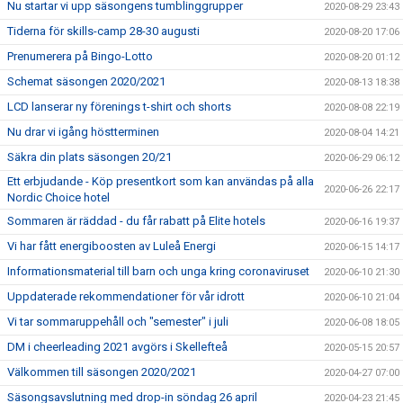
Nu startar vi upp säsongens tumblinggrupper
2020-08-29 23:43
Tiderna för skills-camp 28-30 augusti
2020-08-20 17:06
Prenumerera på Bingo-Lotto
2020-08-20 01:12
Schemat säsongen 2020/2021
2020-08-13 18:38
LCD lanserar ny förenings t-shirt och shorts
2020-08-08 22:19
Nu drar vi igång höstterminen
2020-08-04 14:21
Säkra din plats säsongen 20/21
2020-06-29 06:12
Ett erbjudande - Köp presentkort som kan användas på alla
2020-06-26 22:17
Nordic Choice hotel
Sommaren är räddad - du får rabatt på Elite hotels
2020-06-16 19:37
Vi har fått energiboosten av Luleå Energi
2020-06-15 14:17
Informationsmaterial till barn och unga kring coronaviruset
2020-06-10 21:30
Uppdaterade rekommendationer för vår idrott
2020-06-10 21:04
Vi tar sommaruppehåll och "semester" i juli
2020-06-08 18:05
DM i cheerleading 2021 avgörs i Skellefteå
2020-05-15 20:57
Välkommen till säsongen 2020/2021
2020-04-27 07:00
Säsongsavslutning med drop-in söndag 26 april
2020-04-23 21:45