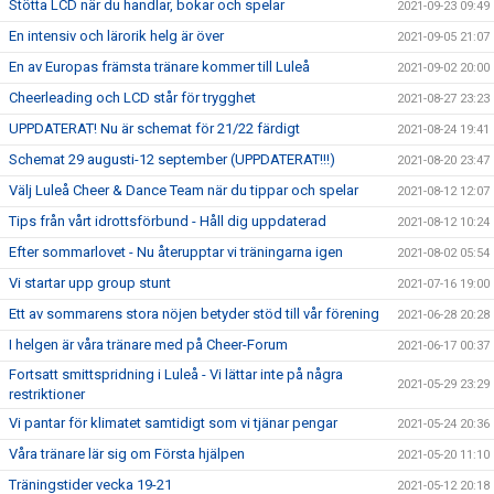
Stötta LCD när du handlar, bokar och spelar
2021-09-23 09:49
En intensiv och lärorik helg är över
2021-09-05 21:07
En av Europas främsta tränare kommer till Luleå
2021-09-02 20:00
Cheerleading och LCD står för trygghet
2021-08-27 23:23
UPPDATERAT! Nu är schemat för 21/22 färdigt
2021-08-24 19:41
Schemat 29 augusti-12 september (UPPDATERAT!!!)
2021-08-20 23:47
Välj Luleå Cheer & Dance Team när du tippar och spelar
2021-08-12 12:07
Tips från vårt idrottsförbund - Håll dig uppdaterad
2021-08-12 10:24
Efter sommarlovet - Nu återupptar vi träningarna igen
2021-08-02 05:54
Vi startar upp group stunt
2021-07-16 19:00
Ett av sommarens stora nöjen betyder stöd till vår förening
2021-06-28 20:28
I helgen är våra tränare med på Cheer-Forum
2021-06-17 00:37
Fortsatt smittspridning i Luleå - Vi lättar inte på några
2021-05-29 23:29
restriktioner
Vi pantar för klimatet samtidigt som vi tjänar pengar
2021-05-24 20:36
Våra tränare lär sig om Första hjälpen
2021-05-20 11:10
Träningstider vecka 19-21
2021-05-12 20:18