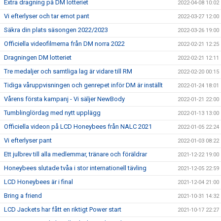
Extra dragning på DM lotteriet
2022-04-08 10:02
Vi efterlyser och tar emot pant
2022-03-27 12:00
Säkra din plats säsongen 2022/2023
2022-03-26 19:00
Officiella videofilmerna från DM norra 2022
2022-02-21 12:25
Dragningen DM lotteriet
2022-02-21 12:11
Tre medaljer och samtliga lag är vidare till RM
2022-02-20 00:15
Tidiga våruppvisningen och genrepet inför DM är inställt
2022-01-24 18:01
Vårens första kampanj - Vi säljer NewBody
2022-01-21 22:00
Tumblinglördag med nytt upplägg
2022-01-13 13:00
Officiella videon på LCD Honeybees från NALC 2021
2022-01-05 22:24
Vi efterlyser pant
2022-01-03 08:22
Ett julbrev till alla medlemmar, tränare och föräldrar
2021-12-22 19:00
Honeybees slutade tvåa i stor internationell tävling
2021-12-05 22:59
LCD Honeybees är i final
2021-12-04 21:00
Bring a friend
2021-10-31 14:32
LCD Jackets har fått en riktigt Power start
2021-10-17 22:27