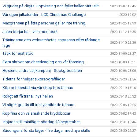
Vi bjuder på digital uppvisning och fyller hallen virituellt
2020-12-07 19:45
Vår egen julkalender - LCD Christmas Challange
2020-12-02
Maxgränsen på åtta personer gäller inte träning
2020-11-25 19:33
Julen börjar här - vinn med oss!
2020-11-12 15:35
Träningarna och verksamheten anpassas efter rådande
2020-11-10 23:30
läge
Tack för erat stöd
2020-11-09 21:37
Extra skriver om cheerleading och vår förening
2020-10-08 15:11
Höstens andra säljkampanj - Sockgrossisten
2020-10-06 23:00
Tiderna för helgens koreografiläger
2020-09-20 21:56
Köp och beställ via vår shop hos Ullmax
2020-09-19 13:16
Roligt att få träna i nya hallen
2020-09-13 20:32
Vi säger grattis till tre nyutbildade tränare
2020-09-06 19:25
Köp fina och välsmakande kryddboxar
2020-09-02 17:43
Inbjudan till miniläger söndag 13 september
2020-08-31 19:46
Säsongens första läger - Tre dagar med nya skills
2020-08-30 22:37