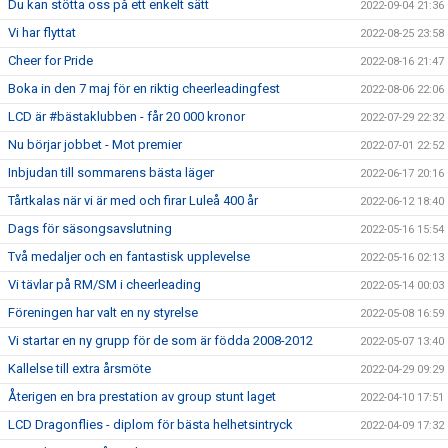
Du kan stötta oss på ett enkelt sätt
2022-09-04 21:36
Vi har flyttat
2022-08-25 23:58
Cheer for Pride
2022-08-16 21:47
Boka in den 7 maj för en riktig cheerleadingfest
2022-08-06 22:06
LCD är #bästaklubben - får 20 000 kronor
2022-07-29 22:32
Nu börjar jobbet - Mot premier
2022-07-01 22:52
Inbjudan till sommarens bästa läger
2022-06-17 20:16
Tårtkalas när vi är med och firar Luleå 400 år
2022-06-12 18:40
Dags för säsongsavslutning
2022-05-16 15:54
Två medaljer och en fantastisk upplevelse
2022-05-16 02:13
Vi tävlar på RM/SM i cheerleading
2022-05-14 00:03
Föreningen har valt en ny styrelse
2022-05-08 16:59
Vi startar en ny grupp för de som är födda 2008-2012
2022-05-07 13:40
Kallelse till extra årsmöte
2022-04-29 09:29
Återigen en bra prestation av group stunt laget
2022-04-10 17:51
LCD Dragonflies - diplom för bästa helhetsintryck
2022-04-09 17:32