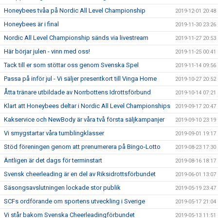
Honeybees tvåa på Nordic All Level Championship
2019-12-01 20:48
Honeybees är i final
2019-11-30 23:26
Nordic All Level Championship sänds via livestream
2019-11-27 20:53
Här börjar julen - vinn med oss!
2019-11-25 00:41
Tack till er som stöttar oss genom Svenska Spel
2019-11-14 09:56
Passa på inför jul - Vi säljer presentkort till Vinga Home
2019-10-27 20:52
Åtta tränare utbildade av Norrbottens Idrottsförbund
2019-10-14 07:21
Klart att Honeybees deltar i Nordic All Level Championships
2019-09-17 20:47
Kakservice och NewBody är våra två första säljkampanjer
2019-09-10 23:19
Vi smygstartar våra tumblingklasser
2019-09-01 19:17
Stöd föreningen genom att prenumerera på Bingo-Lotto
2019-08-23 17:30
Äntligen är det dags för terminstart
2019-08-16 18:17
Svensk cheerleading är en del av Riksidrottsförbundet
2019-06-01 13:07
Säsongsavslutningen lockade stor publik
2019-05-19 23:47
SCFs ordförande om sportens utveckling i Sverige
2019-05-17 21:04
Vi står bakom Svenska Cheerleadingförbundet
2019-05-13 11:51