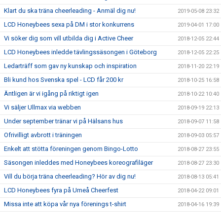
Klart du ska träna cheerleading - Anmäl dig nu!
2019-05-08 23:32
LCD Honeybees sexa på DM i stor konkurrens
2019-04-01 17:00
Vi söker dig som vill utbilda dig i Active Cheer
2018-12-05 22:44
LCD Honeybees inledde tävlingssäsongen i Göteborg
2018-12-05 22:25
Ledarträff som gav ny kunskap och inspiration
2018-11-20 22:19
Bli kund hos Svenska spel - LCD får 200 kr
2018-10-25 16:58
Äntligen är vi igång på riktigt igen
2018-10-22 10:40
Vi säljer Ullmax via webben
2018-09-19 22:13
Under september tränar vi på Hälsans hus
2018-09-07 11:58
Ofrivilligt avbrott i träningen
2018-09-03 05:57
Enkelt att stötta föreningen genom Bingo-Lotto
2018-08-27 23:55
Säsongen inleddes med Honeybees koreografiläger
2018-08-27 23:30
Vill du börja träna cheerleading? Hör av dig nu!
2018-08-13 05:41
LCD Honeybees fyra på Umeå Cheerfest
2018-04-22 09:01
Missa inte att köpa vår nya förenings t-shirt
2018-04-16 19:39
Tränare och ledare efterlyses
2018-04-16 17:30