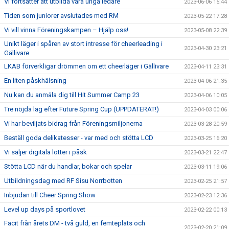
Vi fortsätter att utbilda våra unga ledare
2023-06-06 15:44
Tiden som juniorer avslutades med RM
2023-05-22 17:28
Vi vill vinna Föreningskampen – Hjälp oss!
2023-05-08 22:39
Unikt läger i spåren av stort intresse för cheerleading i
2023-04-30 23:21
Gällivare
LKAB förverkligar drömmen om ett cheerläger i Gällivare
2023-04-11 23:31
En liten påskhälsning
2023-04-06 21:35
Nu kan du anmäla dig till Hit Summer Camp 23
2023-04-06 10:05
Tre nöjda lag efter Future Spring Cup (UPPDATERAT!)
2023-04-03 00:06
Vi har beviljats bidrag från Föreningsmiljonerna
2023-03-28 20:59
Beställ goda delikatesser - var med och stötta LCD
2023-03-25 16:20
Vi säljer digitala lotter i påsk
2023-03-21 22:47
Stötta LCD när du handlar, bokar och spelar
2023-03-11 19:06
Utbildningsdag med RF Sisu Norrbotten
2023-02-25 21:57
Inbjudan till Cheer Spring Show
2023-02-23 12:36
Level up days på sportlovet
2023-02-22 00:13
Facit från årets DM - två guld, en femteplats och
2023-02-20 21:09