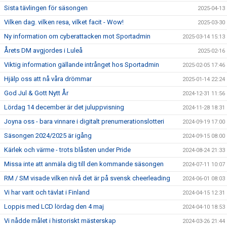
Sista tävlingen för säsongen
2025-04-13
Vilken dag. vilken resa, vilket facit - Wow!
2025-03-30
Ny information om cyberattacken mot Sportadmin
2025-03-14 15:13
Årets DM avgjordes i Luleå
2025-02-16
Viktig information gällande intrånget hos Sportadmin
2025-02-05 17:46
Hjälp oss att nå våra drömmar
2025-01-14 22:24
God Jul & Gott Nytt År
2024-12-31 11:56
Lördag 14 december är det juluppvisning
2024-11-28 18:31
Joyna oss - bara vinnare i digitalt prenumerationslotteri
2024-09-19 17:00
Säsongen 2024/2025 är igång
2024-09-15 08:00
Kärlek och värme - trots blåsten under Pride
2024-08-24 21:33
Missa inte att anmäla dig till den kommande säsongen
2024-07-11 10:07
RM / SM visade vilken nivå det är på svensk cheerleading
2024-06-01 08:03
Vi har varit och tävlat i Finland
2024-04-15 12:31
Loppis med LCD lördag den 4 maj
2024-04-10 18:53
Vi nådde målet i historiskt mästerskap
2024-03-26 21:44