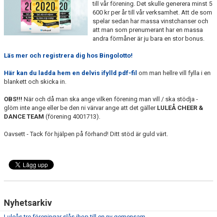
till vår förening. Det skulle generera minst 5
LÄNKAR
600 kr per år till vår verksamhet. Att de som
spelar sedan har massa vinstchanser och
att man som prenumerant har en massa
andra förmåner är ju bara en stor bonus.
Läs mer och registrera dig hos Bingolotto!
Här kan du ladda hem en delvis ifylld pdf-fil
om man hellre vill fylla i en
blankett och skicka in.
OBS!!!
När och då man ska ange vilken förening man vill / ska stödja -
glöm inte ange eller be den ni värvar ange att det gäller
LULEÅ CHEER &
DANCE TEAM
(förening 4001713).
Oavsett - Tack för hjälpen på förhand! Ditt stöd är guld värt.
Nyhetsarkiv
Luleås tre föreningar slås ihop till en ny gemensam