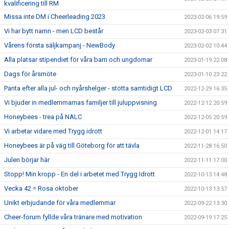
kvalificering till RM
Missa inte DM i Cheerleading 2023
2023-02-06 19:59
Vi har bytt namn - men LCD består
2023-02-03 07:31
Vårens första säljkampanj - NewBody
2023-02-02 10:44
Alla platsar stipendiet för våra barn och ungdomar
2023-01-19 22:08
Dags för årsmöte
2023-01-10 23:22
Panta efter alla jul- och nyårshelger - stötta samtidigt LCD
2022-12-29 16:35
Vi bjuder in medlemmarnas familjer till juluppvisning
2022-12-12 20:59
Honeybees - trea på NALC
2022-12-05 20:59
Vi arbetar vidare med Trygg idrott
2022-12-01 14:17
Honeybees är på väg till Göteborg för att tävla
2022-11-28 16:50
Julen börjar här
2022-11-11 17:00
Stopp! Min kropp - En del i arbetet med Trygg Idrott
2022-10-13 14:48
Vecka 42 = Rosa oktober
2022-10-13 13:57
Unikt erbjudande för våra medlemmar
2022-09-22 13:30
Cheer-forum fyllde våra tränare med motivation
2022-09-19 17:25