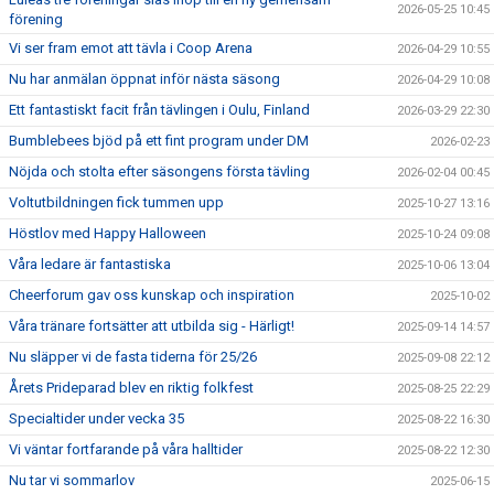
2026-05-25 10:45
förening
Vi ser fram emot att tävla i Coop Arena
2026-04-29 10:55
Nu har anmälan öppnat inför nästa säsong
2026-04-29 10:08
Ett fantastiskt facit från tävlingen i Oulu, Finland
2026-03-29 22:30
Bumblebees bjöd på ett fint program under DM
2026-02-23
Nöjda och stolta efter säsongens första tävling
2026-02-04 00:45
Voltutbildningen fick tummen upp
2025-10-27 13:16
Höstlov med Happy Halloween
2025-10-24 09:08
Våra ledare är fantastiska
2025-10-06 13:04
Cheerforum gav oss kunskap och inspiration
2025-10-02
Våra tränare fortsätter att utbilda sig - Härligt!
2025-09-14 14:57
Nu släpper vi de fasta tiderna för 25/26
2025-09-08 22:12
Årets Prideparad blev en riktig folkfest
2025-08-25 22:29
Specialtider under vecka 35
2025-08-22 16:30
Vi väntar fortfarande på våra halltider
2025-08-22 12:30
Nu tar vi sommarlov
2025-06-15