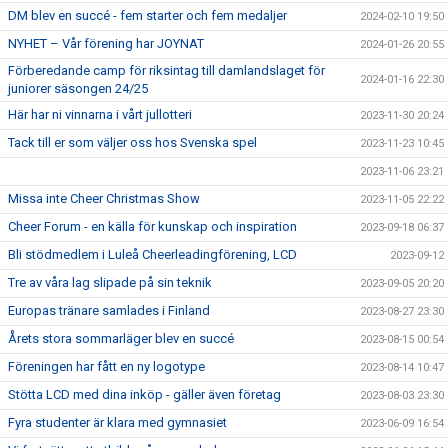
DM blev en succé - fem starter och fem medaljer
2024-02-10 19:50
NYHET – Vår förening har JOYNAT
2024-01-26 20:55
Förberedande camp för riksintag till damlandslaget för
2024-01-16 22:30
juniorer säsongen 24/25
Här har ni vinnarna i vårt jullotteri
2023-11-30 20:24
Tack till er som väljer oss hos Svenska spel
2023-11-23 10:45
2023-11-06 23:21
Missa inte Cheer Christmas Show
2023-11-05 22:22
Cheer Forum - en källa för kunskap och inspiration
2023-09-18 06:37
Bli stödmedlem i Luleå Cheerleadingförening, LCD
2023-09-12
Tre av våra lag slipade på sin teknik
2023-09-05 20:20
Europas tränare samlades i Finland
2023-08-27 23:30
Årets stora sommarläger blev en succé
2023-08-15 00:54
Föreningen har fått en ny logotype
2023-08-14 10:47
Stötta LCD med dina inköp - gäller även företag
2023-08-03 23:30
Fyra studenter är klara med gymnasiet
2023-06-09 16:54