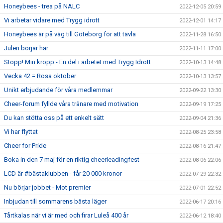
Honeybees - trea på NALC
2022-12-05 20:59
Vi arbetar vidare med Trygg idrott
2022-12-01 14:17
Honeybees är på väg till Göteborg för att tävla
2022-11-28 16:50
Julen börjar här
2022-11-11 17:00
Stopp! Min kropp - En del i arbetet med Trygg Idrott
2022-10-13 14:48
Vecka 42 = Rosa oktober
2022-10-13 13:57
Unikt erbjudande för våra medlemmar
2022-09-22 13:30
Cheer-forum fyllde våra tränare med motivation
2022-09-19 17:25
Du kan stötta oss på ett enkelt sätt
2022-09-04 21:36
Vi har flyttat
2022-08-25 23:58
Cheer for Pride
2022-08-16 21:47
Boka in den 7 maj för en riktig cheerleadingfest
2022-08-06 22:06
LCD är #bästaklubben - får 20 000 kronor
2022-07-29 22:32
Nu börjar jobbet - Mot premier
2022-07-01 22:52
Inbjudan till sommarens bästa läger
2022-06-17 20:16
Tårtkalas när vi är med och firar Luleå 400 år
2022-06-12 18:40