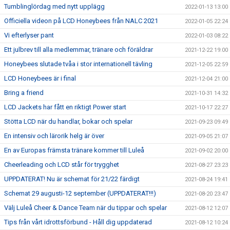
Tumblinglördag med nytt upplägg
2022-01-13 13:00
Officiella videon på LCD Honeybees från NALC 2021
2022-01-05 22:24
Vi efterlyser pant
2022-01-03 08:22
Ett julbrev till alla medlemmar, tränare och föräldrar
2021-12-22 19:00
Honeybees slutade tvåa i stor internationell tävling
2021-12-05 22:59
LCD Honeybees är i final
2021-12-04 21:00
Bring a friend
2021-10-31 14:32
LCD Jackets har fått en riktigt Power start
2021-10-17 22:27
Stötta LCD när du handlar, bokar och spelar
2021-09-23 09:49
En intensiv och lärorik helg är över
2021-09-05 21:07
En av Europas främsta tränare kommer till Luleå
2021-09-02 20:00
Cheerleading och LCD står för trygghet
2021-08-27 23:23
UPPDATERAT! Nu är schemat för 21/22 färdigt
2021-08-24 19:41
Schemat 29 augusti-12 september (UPPDATERAT!!!)
2021-08-20 23:47
Välj Luleå Cheer & Dance Team när du tippar och spelar
2021-08-12 12:07
Tips från vårt idrottsförbund - Håll dig uppdaterad
2021-08-12 10:24