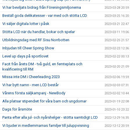
Vi har beviljats bidrag från Föreningsmiljonerna
2023-03-28 20:59
Beställ goda delikatesser - var med och stötta LCD
2023-03-25 16:20
Vi säljer digitala lotter i påsk
2023-03-21 22:47
Stötta LCD när du handlar, bokar och spelar
2023-03-11 19:06
Utbildningsdag med RF Sisu Norrbotten
2023-02-25 21:57
Inbjudan till Cheer Spring Show
2023-02-23 12:36
Level up days på sportlovet
2023-02-22 00:13
Facit från årets DM - två guld, en femteplats och
2023-02-20 21:09
kvalificering till RM
Missa inte DM i Cheerleading 2023
2023-02-06 19:59
Vi har bytt namn - men LCD består
2023-02-03 07:31
Vårens första säljkampanj - NewBody
2023-02-02 10:44
Alla platsar stipendiet för våra barn och ungdomar
2023-01-19 22:08
Dags för årsmöte
2023-01-10 23:22
Panta efter alla jul- och nyårshelger - stötta samtidigt LCD
2022-12-29 16:35
Vi bjuder in medlemmarnas familjer till juluppvisning
2022-12-12 20:59