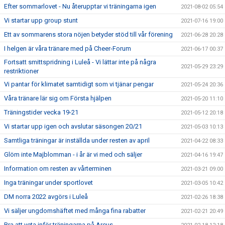
Efter sommarlovet - Nu återupptar vi träningarna igen
2021-08-02 05:54
Vi startar upp group stunt
2021-07-16 19:00
Ett av sommarens stora nöjen betyder stöd till vår förening
2021-06-28 20:28
I helgen är våra tränare med på Cheer-Forum
2021-06-17 00:37
Fortsatt smittspridning i Luleå - Vi lättar inte på några
2021-05-29 23:29
restriktioner
Vi pantar för klimatet samtidigt som vi tjänar pengar
2021-05-24 20:36
Våra tränare lär sig om Första hjälpen
2021-05-20 11:10
Träningstider vecka 19-21
2021-05-12 20:18
Vi startar upp igen och avslutar säsongen 20/21
2021-05-03 10:13
Samtliga träningar är inställda under resten av april
2021-04-22 08:33
Glöm inte Majblomman - i år är vi med och säljer
2021-04-16 19:47
Information om resten av vårterminen
2021-03-21 09:00
Inga träningar under sportlovet
2021-03-05 10:42
DM norra 2022 avgörs i Luleå
2021-02-26 18:38
Vi säljer ungdomshäftet med många fina rabatter
2021-02-21 20:49
Bra att veta inför träningarna på Arcus