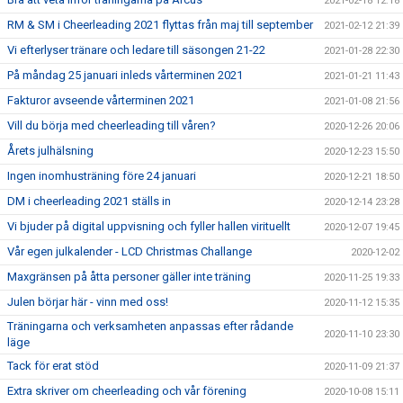
2021-02-18 12:18
RM & SM i Cheerleading 2021 flyttas från maj till september
2021-02-12 21:39
Vi efterlyser tränare och ledare till säsongen 21-22
2021-01-28 22:30
På måndag 25 januari inleds vårterminen 2021
2021-01-21 11:43
Fakturor avseende vårterminen 2021
2021-01-08 21:56
Vill du börja med cheerleading till våren?
2020-12-26 20:06
Årets julhälsning
2020-12-23 15:50
Ingen inomhusträning före 24 januari
2020-12-21 18:50
DM i cheerleading 2021 ställs in
2020-12-14 23:28
Vi bjuder på digital uppvisning och fyller hallen virituellt
2020-12-07 19:45
Vår egen julkalender - LCD Christmas Challange
2020-12-02
Maxgränsen på åtta personer gäller inte träning
2020-11-25 19:33
Julen börjar här - vinn med oss!
2020-11-12 15:35
Träningarna och verksamheten anpassas efter rådande
2020-11-10 23:30
läge
Tack för erat stöd
2020-11-09 21:37
Extra skriver om cheerleading och vår förening
2020-10-08 15:11