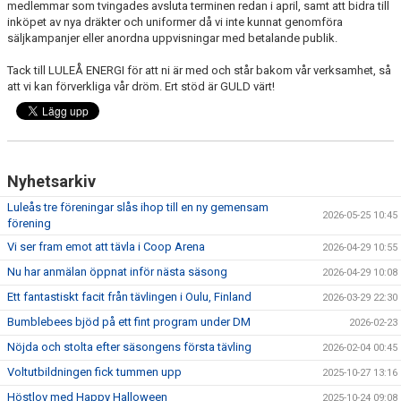
medlemmar som tvingades avsluta terminen redan i april, samt att bidra till
inköpet av nya dräkter och uniformer då vi inte kunnat genomföra
säljkampanjer eller anordna uppvisningar med betalande publik.
Tack till LULEÅ ENERGI för att ni är med och står bakom vår verksamhet, så
att vi kan förverkliga vår dröm. Ert stöd är GULD värt!
Nyhetsarkiv
Luleås tre föreningar slås ihop till en ny gemensam
2026-05-25 10:45
förening
Vi ser fram emot att tävla i Coop Arena
2026-04-29 10:55
Nu har anmälan öppnat inför nästa säsong
2026-04-29 10:08
Ett fantastiskt facit från tävlingen i Oulu, Finland
2026-03-29 22:30
Bumblebees bjöd på ett fint program under DM
2026-02-23
Nöjda och stolta efter säsongens första tävling
2026-02-04 00:45
Voltutbildningen fick tummen upp
2025-10-27 13:16
Höstlov med Happy Halloween
2025-10-24 09:08