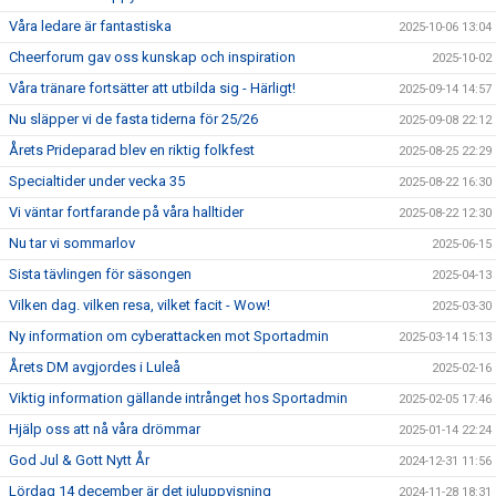
Våra ledare är fantastiska
2025-10-06 13:04
Cheerforum gav oss kunskap och inspiration
2025-10-02
Våra tränare fortsätter att utbilda sig - Härligt!
2025-09-14 14:57
Nu släpper vi de fasta tiderna för 25/26
2025-09-08 22:12
Årets Prideparad blev en riktig folkfest
2025-08-25 22:29
Specialtider under vecka 35
2025-08-22 16:30
Vi väntar fortfarande på våra halltider
2025-08-22 12:30
Nu tar vi sommarlov
2025-06-15
Sista tävlingen för säsongen
2025-04-13
Vilken dag. vilken resa, vilket facit - Wow!
2025-03-30
Ny information om cyberattacken mot Sportadmin
2025-03-14 15:13
Årets DM avgjordes i Luleå
2025-02-16
Viktig information gällande intrånget hos Sportadmin
2025-02-05 17:46
Hjälp oss att nå våra drömmar
2025-01-14 22:24
God Jul & Gott Nytt År
2024-12-31 11:56
Lördag 14 december är det juluppvisning
2024-11-28 18:31