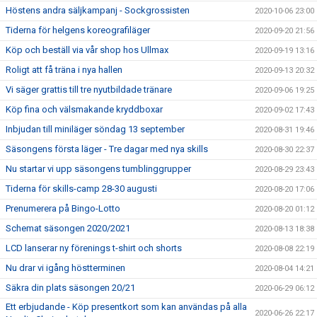
Höstens andra säljkampanj - Sockgrossisten
2020-10-06 23:00
Tiderna för helgens koreografiläger
2020-09-20 21:56
Köp och beställ via vår shop hos Ullmax
2020-09-19 13:16
Roligt att få träna i nya hallen
2020-09-13 20:32
Vi säger grattis till tre nyutbildade tränare
2020-09-06 19:25
Köp fina och välsmakande kryddboxar
2020-09-02 17:43
Inbjudan till miniläger söndag 13 september
2020-08-31 19:46
Säsongens första läger - Tre dagar med nya skills
2020-08-30 22:37
Nu startar vi upp säsongens tumblinggrupper
2020-08-29 23:43
Tiderna för skills-camp 28-30 augusti
2020-08-20 17:06
Prenumerera på Bingo-Lotto
2020-08-20 01:12
Schemat säsongen 2020/2021
2020-08-13 18:38
LCD lanserar ny förenings t-shirt och shorts
2020-08-08 22:19
Nu drar vi igång höstterminen
2020-08-04 14:21
Säkra din plats säsongen 20/21
2020-06-29 06:12
Ett erbjudande - Köp presentkort som kan användas på alla
2020-06-26 22:17