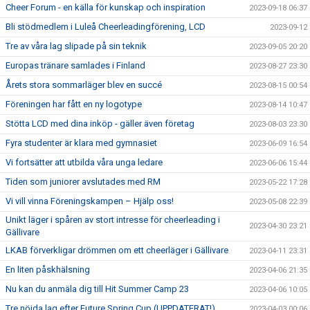
Cheer Forum - en källa för kunskap och inspiration
2023-09-18 06:37
Bli stödmedlem i Luleå Cheerleadingförening, LCD
2023-09-12
Tre av våra lag slipade på sin teknik
2023-09-05 20:20
Europas tränare samlades i Finland
2023-08-27 23:30
Årets stora sommarläger blev en succé
2023-08-15 00:54
Föreningen har fått en ny logotype
2023-08-14 10:47
Stötta LCD med dina inköp - gäller även företag
2023-08-03 23:30
Fyra studenter är klara med gymnasiet
2023-06-09 16:54
Vi fortsätter att utbilda våra unga ledare
2023-06-06 15:44
Tiden som juniorer avslutades med RM
2023-05-22 17:28
Vi vill vinna Föreningskampen – Hjälp oss!
2023-05-08 22:39
Unikt läger i spåren av stort intresse för cheerleading i
2023-04-30 23:21
Gällivare
LKAB förverkligar drömmen om ett cheerläger i Gällivare
2023-04-11 23:31
En liten påskhälsning
2023-04-06 21:35
Nu kan du anmäla dig till Hit Summer Camp 23
2023-04-06 10:05
Tre nöjda lag efter Future Spring Cup (UPPDATERAT!)
2023-04-03 00:06