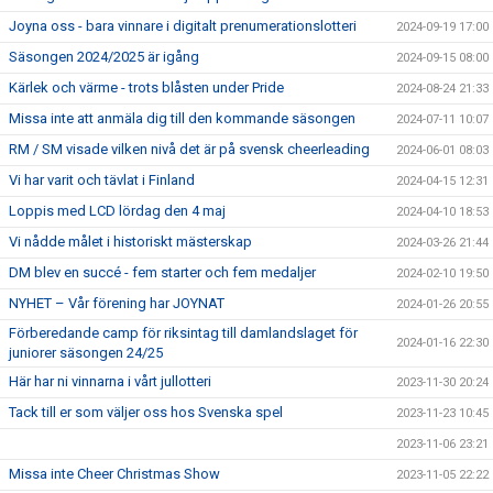
Joyna oss - bara vinnare i digitalt prenumerationslotteri
2024-09-19 17:00
Säsongen 2024/2025 är igång
2024-09-15 08:00
Kärlek och värme - trots blåsten under Pride
2024-08-24 21:33
Missa inte att anmäla dig till den kommande säsongen
2024-07-11 10:07
RM / SM visade vilken nivå det är på svensk cheerleading
2024-06-01 08:03
Vi har varit och tävlat i Finland
2024-04-15 12:31
Loppis med LCD lördag den 4 maj
2024-04-10 18:53
Vi nådde målet i historiskt mästerskap
2024-03-26 21:44
DM blev en succé - fem starter och fem medaljer
2024-02-10 19:50
NYHET – Vår förening har JOYNAT
2024-01-26 20:55
Förberedande camp för riksintag till damlandslaget för
2024-01-16 22:30
juniorer säsongen 24/25
Här har ni vinnarna i vårt jullotteri
2023-11-30 20:24
Tack till er som väljer oss hos Svenska spel
2023-11-23 10:45
2023-11-06 23:21
Missa inte Cheer Christmas Show
2023-11-05 22:22