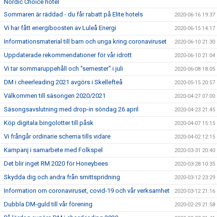
Nordic Choice hotel
Sommaren är räddad - du får rabatt på Elite hotels
2020-06-16 19:37
Vi har fått energiboosten av Luleå Energi
2020-06-15 14:17
Informationsmaterial till barn och unga kring coronaviruset
2020-06-10 21:30
Uppdaterade rekommendationer för vår idrott
2020-06-10 21:04
Vi tar sommaruppehåll och "semester" i juli
2020-06-08 18:05
DM i cheerleading 2021 avgörs i Skellefteå
2020-05-15 20:57
Välkommen till säsongen 2020/2021
2020-04-27 07:00
Säsongsavslutning med drop-in söndag 26 april
2020-04-23 21:45
Köp digitala bingolotter till påsk
2020-04-07 15:15
Vi frångår ordinarie schema tills vidare
2020-04-02 12:15
Kampanj i samarbete med Folkspel
2020-03-31 20:40
Det blir inget RM 2020 för Honeybees
2020-03-28 10:35
Skydda dig och andra från smittspridning
2020-03-12 23:29
Information om coronaviruset, covid-19 och vår verksamhet
2020-03-12 21:16
Dubbla DM-guld till vår förening
2020-02-29 21:58