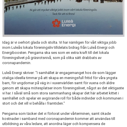
Idag är vi oerhört glada och stolta. Vi har nämligen för vårt viktiga jobb
inom Luleås lokala föreningsliv tilldelats bidrag från Luleå Energi och
Energiboosten. Pengarna ska ses som en extra kraft till det lokala
föreningslivet på gräsrotsnivå, som på olika sätt drabbats av
coronapandemin.
Luleå Energi skriver: "I samhället är engagemanget hos de som lägger
otaliga ideella timmar på att skapa en meningsfull fritid för våra yngsta
barn, för ungdomar på väg in i vuxenvärlden samt för vuxna och äldre
genom att skapa mötesplatser inom föreningslivet, något av det viktigaste
vi har. I såväl små som stora sammanhang skapar det här arbetet kittet i
samhället och spelar en avgörande roll för både individer och kommunen i
stort och det vill vi behålla i framtiden."
Pengarna som täcker det vi förlorat under vårterminen, samt ökade
kostnader i samband med coronapandemin kommer att användas till
utbildning av våra ledare, att anordna läger och kompensera de