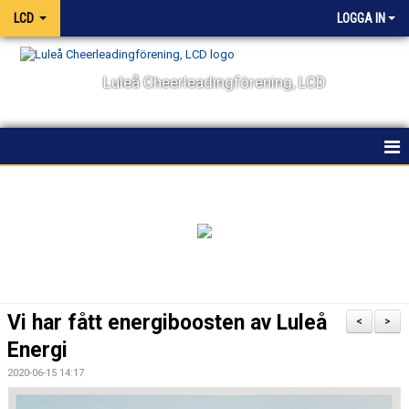
LCD
LOGGA IN
Luleå Cheerleadingförening, LCD
HEM
NYHETER
OM KLUBBEN
KALENDER
Vi har fått energiboosten av Luleå
<
>
VÅRA LAG OCH TRÄNARE
Energi
2020-06-15 14:17
TÄVLING