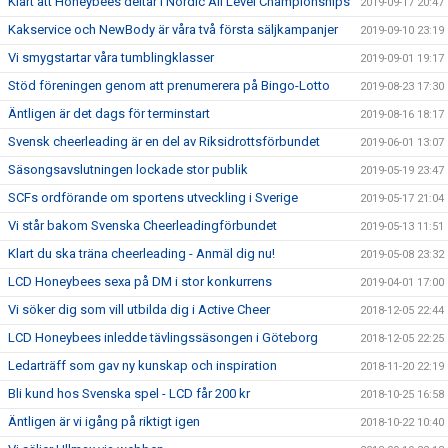
Klart att Honeybees deltar i Nordic All Level Championships
2019-09-17 20:47
Kakservice och NewBody är våra två första säljkampanjer
2019-09-10 23:19
Vi smygstartar våra tumblingklasser
2019-09-01 19:17
Stöd föreningen genom att prenumerera på Bingo-Lotto
2019-08-23 17:30
Äntligen är det dags för terminstart
2019-08-16 18:17
Svensk cheerleading är en del av Riksidrottsförbundet
2019-06-01 13:07
Säsongsavslutningen lockade stor publik
2019-05-19 23:47
SCFs ordförande om sportens utveckling i Sverige
2019-05-17 21:04
Vi står bakom Svenska Cheerleadingförbundet
2019-05-13 11:51
Klart du ska träna cheerleading - Anmäl dig nu!
2019-05-08 23:32
LCD Honeybees sexa på DM i stor konkurrens
2019-04-01 17:00
Vi söker dig som vill utbilda dig i Active Cheer
2018-12-05 22:44
LCD Honeybees inledde tävlingssäsongen i Göteborg
2018-12-05 22:25
Ledarträff som gav ny kunskap och inspiration
2018-11-20 22:19
Bli kund hos Svenska spel - LCD får 200 kr
2018-10-25 16:58
Äntligen är vi igång på riktigt igen
2018-10-22 10:40