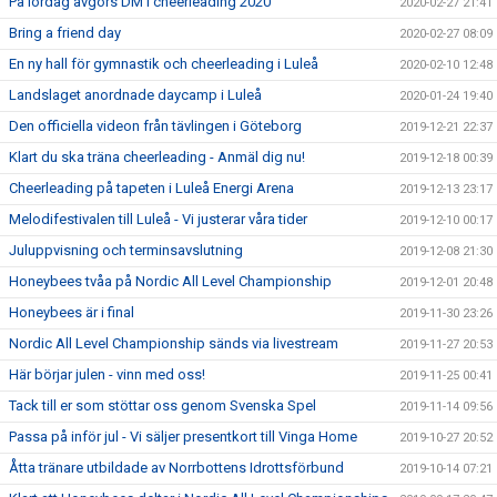
På lördag avgörs DM i cheerleading 2020
2020-02-27 21:41
Bring a friend day
2020-02-27 08:09
En ny hall för gymnastik och cheerleading i Luleå
2020-02-10 12:48
Landslaget anordnade daycamp i Luleå
2020-01-24 19:40
Den officiella videon från tävlingen i Göteborg
2019-12-21 22:37
Klart du ska träna cheerleading - Anmäl dig nu!
2019-12-18 00:39
Cheerleading på tapeten i Luleå Energi Arena
2019-12-13 23:17
Melodifestivalen till Luleå - Vi justerar våra tider
2019-12-10 00:17
Juluppvisning och terminsavslutning
2019-12-08 21:30
Honeybees tvåa på Nordic All Level Championship
2019-12-01 20:48
Honeybees är i final
2019-11-30 23:26
Nordic All Level Championship sänds via livestream
2019-11-27 20:53
Här börjar julen - vinn med oss!
2019-11-25 00:41
Tack till er som stöttar oss genom Svenska Spel
2019-11-14 09:56
Passa på inför jul - Vi säljer presentkort till Vinga Home
2019-10-27 20:52
Åtta tränare utbildade av Norrbottens Idrottsförbund
2019-10-14 07:21