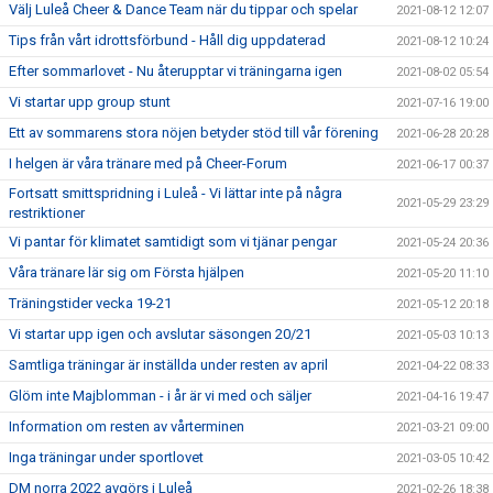
Välj Luleå Cheer & Dance Team när du tippar och spelar
2021-08-12 12:07
Tips från vårt idrottsförbund - Håll dig uppdaterad
2021-08-12 10:24
Efter sommarlovet - Nu återupptar vi träningarna igen
2021-08-02 05:54
Vi startar upp group stunt
2021-07-16 19:00
Ett av sommarens stora nöjen betyder stöd till vår förening
2021-06-28 20:28
I helgen är våra tränare med på Cheer-Forum
2021-06-17 00:37
Fortsatt smittspridning i Luleå - Vi lättar inte på några
2021-05-29 23:29
restriktioner
Vi pantar för klimatet samtidigt som vi tjänar pengar
2021-05-24 20:36
Våra tränare lär sig om Första hjälpen
2021-05-20 11:10
Träningstider vecka 19-21
2021-05-12 20:18
Vi startar upp igen och avslutar säsongen 20/21
2021-05-03 10:13
Samtliga träningar är inställda under resten av april
2021-04-22 08:33
Glöm inte Majblomman - i år är vi med och säljer
2021-04-16 19:47
Information om resten av vårterminen
2021-03-21 09:00
Inga träningar under sportlovet
2021-03-05 10:42
DM norra 2022 avgörs i Luleå
2021-02-26 18:38