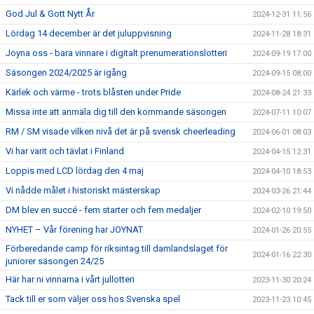
God Jul & Gott Nytt År
2024-12-31 11:56
Lördag 14 december är det juluppvisning
2024-11-28 18:31
Joyna oss - bara vinnare i digitalt prenumerationslotteri
2024-09-19 17:00
Säsongen 2024/2025 är igång
2024-09-15 08:00
Kärlek och värme - trots blåsten under Pride
2024-08-24 21:33
Missa inte att anmäla dig till den kommande säsongen
2024-07-11 10:07
RM / SM visade vilken nivå det är på svensk cheerleading
2024-06-01 08:03
Vi har varit och tävlat i Finland
2024-04-15 12:31
Loppis med LCD lördag den 4 maj
2024-04-10 18:53
Vi nådde målet i historiskt mästerskap
2024-03-26 21:44
DM blev en succé - fem starter och fem medaljer
2024-02-10 19:50
NYHET – Vår förening har JOYNAT
2024-01-26 20:55
Förberedande camp för riksintag till damlandslaget för
2024-01-16 22:30
juniorer säsongen 24/25
Här har ni vinnarna i vårt jullotteri
2023-11-30 20:24
Tack till er som väljer oss hos Svenska spel
2023-11-23 10:45