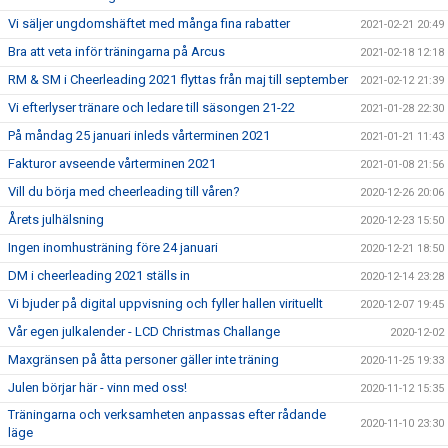
Vi säljer ungdomshäftet med många fina rabatter
2021-02-21 20:49
Bra att veta inför träningarna på Arcus
2021-02-18 12:18
RM & SM i Cheerleading 2021 flyttas från maj till september
2021-02-12 21:39
Vi efterlyser tränare och ledare till säsongen 21-22
2021-01-28 22:30
På måndag 25 januari inleds vårterminen 2021
2021-01-21 11:43
Fakturor avseende vårterminen 2021
2021-01-08 21:56
Vill du börja med cheerleading till våren?
2020-12-26 20:06
Årets julhälsning
2020-12-23 15:50
Ingen inomhusträning före 24 januari
2020-12-21 18:50
DM i cheerleading 2021 ställs in
2020-12-14 23:28
Vi bjuder på digital uppvisning och fyller hallen virituellt
2020-12-07 19:45
Vår egen julkalender - LCD Christmas Challange
2020-12-02
Maxgränsen på åtta personer gäller inte träning
2020-11-25 19:33
Julen börjar här - vinn med oss!
2020-11-12 15:35
Träningarna och verksamheten anpassas efter rådande
2020-11-10 23:30
läge