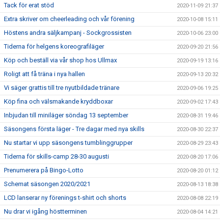
Tack för erat stöd
2020-11-09 21:37
Extra skriver om cheerleading och vår förening
2020-10-08 15:11
Höstens andra säljkampanj - Sockgrossisten
2020-10-06 23:00
Tiderna för helgens koreografiläger
2020-09-20 21:56
Köp och beställ via vår shop hos Ullmax
2020-09-19 13:16
Roligt att få träna i nya hallen
2020-09-13 20:32
Vi säger grattis till tre nyutbildade tränare
2020-09-06 19:25
Köp fina och välsmakande kryddboxar
2020-09-02 17:43
Inbjudan till miniläger söndag 13 september
2020-08-31 19:46
Säsongens första läger - Tre dagar med nya skills
2020-08-30 22:37
Nu startar vi upp säsongens tumblinggrupper
2020-08-29 23:43
Tiderna för skills-camp 28-30 augusti
2020-08-20 17:06
Prenumerera på Bingo-Lotto
2020-08-20 01:12
Schemat säsongen 2020/2021
2020-08-13 18:38
LCD lanserar ny förenings t-shirt och shorts
2020-08-08 22:19
Nu drar vi igång höstterminen
2020-08-04 14:21