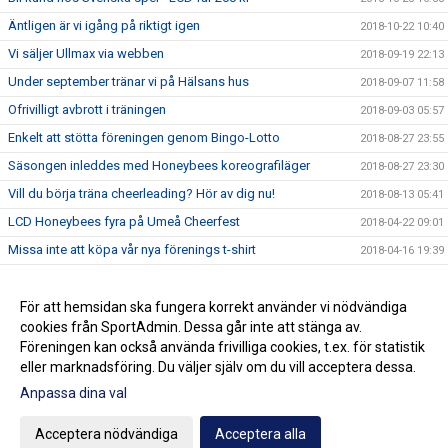
Äntligen är vi igång på riktigt igen
2018-10-22 10:40
Vi säljer Ullmax via webben
2018-09-19 22:13
Under september tränar vi på Hälsans hus
2018-09-07 11:58
Ofrivilligt avbrott i träningen
2018-09-03 05:57
Enkelt att stötta föreningen genom Bingo-Lotto
2018-08-27 23:55
Säsongen inleddes med Honeybees koreografiläger
2018-08-27 23:30
Vill du börja träna cheerleading? Hör av dig nu!
2018-08-13 05:41
LCD Honeybees fyra på Umeå Cheerfest
2018-04-22 09:01
Missa inte att köpa vår nya förenings t-shirt
2018-04-16 19:39
Tränare och ledare efterlyses
2018-04-16 17:30
Träna och tävla med LCD säsongen 18/19
För att hemsidan ska fungera korrekt använder vi nödvändiga
2018-03-25 17:21
cookies från SportAdmin. Dessa går inte att stänga av.
LCD Honeybees tvåa på DM
2018-03-05 17:45
Föreningen kan också använda frivilliga cookies, t.ex. för statistik
eller marknadsföring. Du väljer själv om du vill acceptera dessa.
Anpassa dina val
Cookie-inställningar
Gå till Webbversion
Acceptera nödvändiga
Acceptera alla