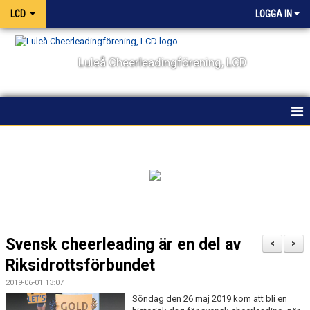
LCD
LOGGA IN
Luleå Cheerleadingförening, LCD
HEM
NYHETER
OM KLUBBEN
KALENDER
Svensk cheerleading är en del av
<
>
VÅRA LAG OCH TRÄNARE
Riksidrottsförbundet
2019-06-01 13:07
TÄVLING
Söndag den 26 maj 2019 kom att bli en