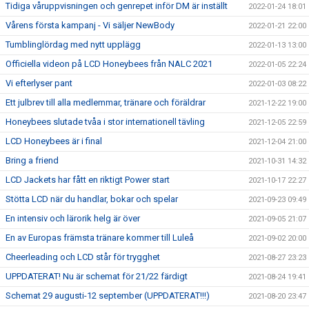
Tidiga våruppvisningen och genrepet inför DM är inställt
2022-01-24 18:01
Vårens första kampanj - Vi säljer NewBody
2022-01-21 22:00
Tumblinglördag med nytt upplägg
2022-01-13 13:00
Officiella videon på LCD Honeybees från NALC 2021
2022-01-05 22:24
Vi efterlyser pant
2022-01-03 08:22
Ett julbrev till alla medlemmar, tränare och föräldrar
2021-12-22 19:00
Honeybees slutade tvåa i stor internationell tävling
2021-12-05 22:59
LCD Honeybees är i final
2021-12-04 21:00
Bring a friend
2021-10-31 14:32
LCD Jackets har fått en riktigt Power start
2021-10-17 22:27
Stötta LCD när du handlar, bokar och spelar
2021-09-23 09:49
En intensiv och lärorik helg är över
2021-09-05 21:07
En av Europas främsta tränare kommer till Luleå
2021-09-02 20:00
Cheerleading och LCD står för trygghet
2021-08-27 23:23
UPPDATERAT! Nu är schemat för 21/22 färdigt
2021-08-24 19:41
Schemat 29 augusti-12 september (UPPDATERAT!!!)
2021-08-20 23:47