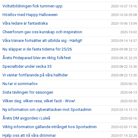
Voltutbildningen fick tummen upp
2025-10-27 13:16
Höstlov med Happy Halloween
2025-10-24 09:08
Våra ledare är fantastiska
2025-10-06 13:04
Cheerforum gav oss kunskap och inspiration
2025-10-02
Våra tränare fortsätter att utbilda sig - Härligt!
2025-09-14 14:57
Nu släpper vi de fasta tiderna för 25/26
2025-09-08 22:12
Årets Prideparad blev en riktig folkfest
2025-08-25 22:29
Specialtider under vecka 35
2025-08-22 16:30
Vi väntar fortfarande på våra halltider
2025-08-22 12:30
Nu tar vi sommarlov
2025-06-15
Sista tävlingen för säsongen
2025-04-13
Vilken dag. vilken resa, vilket facit - Wow!
2025-03-30
Ny information om cyberattacken mot Sportadmin
2025-03-14 15:13
Årets DM avgjordes i Luleå
2025-02-16
Viktig information gällande intrånget hos Sportadmin
2025-02-05 17:46
Hjälp oss att nå våra drömmar
2025-01-14 22:24