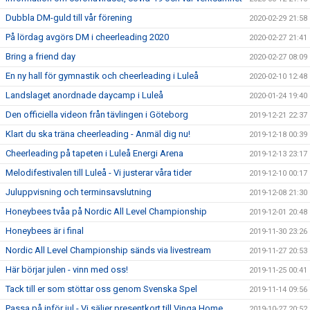
Dubbla DM-guld till vår förening
2020-02-29 21:58
På lördag avgörs DM i cheerleading 2020
2020-02-27 21:41
Bring a friend day
2020-02-27 08:09
En ny hall för gymnastik och cheerleading i Luleå
2020-02-10 12:48
Landslaget anordnade daycamp i Luleå
2020-01-24 19:40
Den officiella videon från tävlingen i Göteborg
2019-12-21 22:37
Klart du ska träna cheerleading - Anmäl dig nu!
2019-12-18 00:39
Cheerleading på tapeten i Luleå Energi Arena
2019-12-13 23:17
Melodifestivalen till Luleå - Vi justerar våra tider
2019-12-10 00:17
Juluppvisning och terminsavslutning
2019-12-08 21:30
Honeybees tvåa på Nordic All Level Championship
2019-12-01 20:48
Honeybees är i final
2019-11-30 23:26
Nordic All Level Championship sänds via livestream
2019-11-27 20:53
Här börjar julen - vinn med oss!
2019-11-25 00:41
Tack till er som stöttar oss genom Svenska Spel
2019-11-14 09:56
Passa på inför jul - Vi säljer presentkort till Vinga Home
2019-10-27 20:52