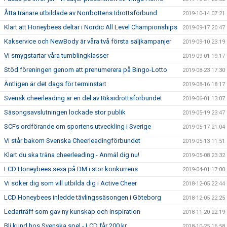
Åtta tränare utbildade av Norrbottens Idrottsförbund
2019-10-14 07:21
Klart att Honeybees deltar i Nordic All Level Championships
2019-09-17 20:47
Kakservice och NewBody är våra två första säljkampanjer
2019-09-10 23:19
Vi smygstartar våra tumblingklasser
2019-09-01 19:17
Stöd föreningen genom att prenumerera på Bingo-Lotto
2019-08-23 17:30
Äntligen är det dags för terminstart
2019-08-16 18:17
Svensk cheerleading är en del av Riksidrottsförbundet
2019-06-01 13:07
Säsongsavslutningen lockade stor publik
2019-05-19 23:47
SCFs ordförande om sportens utveckling i Sverige
2019-05-17 21:04
Vi står bakom Svenska Cheerleadingförbundet
2019-05-13 11:51
Klart du ska träna cheerleading - Anmäl dig nu!
2019-05-08 23:32
LCD Honeybees sexa på DM i stor konkurrens
2019-04-01 17:00
Vi söker dig som vill utbilda dig i Active Cheer
2018-12-05 22:44
LCD Honeybees inledde tävlingssäsongen i Göteborg
2018-12-05 22:25
Ledarträff som gav ny kunskap och inspiration
2018-11-20 22:19
Bli kund hos Svenska spel - LCD får 200 kr
2018-10-25 16:58