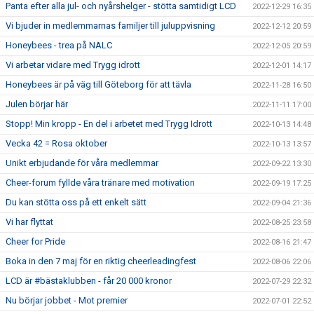
Panta efter alla jul- och nyårshelger - stötta samtidigt LCD
2022-12-29 16:35
Vi bjuder in medlemmarnas familjer till juluppvisning
2022-12-12 20:59
Honeybees - trea på NALC
2022-12-05 20:59
Vi arbetar vidare med Trygg idrott
2022-12-01 14:17
Honeybees är på väg till Göteborg för att tävla
2022-11-28 16:50
Julen börjar här
2022-11-11 17:00
Stopp! Min kropp - En del i arbetet med Trygg Idrott
2022-10-13 14:48
Vecka 42 = Rosa oktober
2022-10-13 13:57
Unikt erbjudande för våra medlemmar
2022-09-22 13:30
Cheer-forum fyllde våra tränare med motivation
2022-09-19 17:25
Du kan stötta oss på ett enkelt sätt
2022-09-04 21:36
Vi har flyttat
2022-08-25 23:58
Cheer for Pride
2022-08-16 21:47
Boka in den 7 maj för en riktig cheerleadingfest
2022-08-06 22:06
LCD är #bästaklubben - får 20 000 kronor
2022-07-29 22:32
Nu börjar jobbet - Mot premier
2022-07-01 22:52