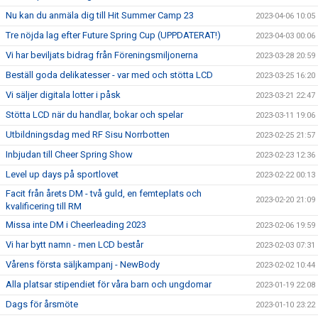
Nu kan du anmäla dig till Hit Summer Camp 23
2023-04-06 10:05
Tre nöjda lag efter Future Spring Cup (UPPDATERAT!)
2023-04-03 00:06
Vi har beviljats bidrag från Föreningsmiljonerna
2023-03-28 20:59
Beställ goda delikatesser - var med och stötta LCD
2023-03-25 16:20
Vi säljer digitala lotter i påsk
2023-03-21 22:47
Stötta LCD när du handlar, bokar och spelar
2023-03-11 19:06
Utbildningsdag med RF Sisu Norrbotten
2023-02-25 21:57
Inbjudan till Cheer Spring Show
2023-02-23 12:36
Level up days på sportlovet
2023-02-22 00:13
Facit från årets DM - två guld, en femteplats och
2023-02-20 21:09
kvalificering till RM
Missa inte DM i Cheerleading 2023
2023-02-06 19:59
Vi har bytt namn - men LCD består
2023-02-03 07:31
Vårens första säljkampanj - NewBody
2023-02-02 10:44
Alla platsar stipendiet för våra barn och ungdomar
2023-01-19 22:08
Dags för årsmöte
2023-01-10 23:22