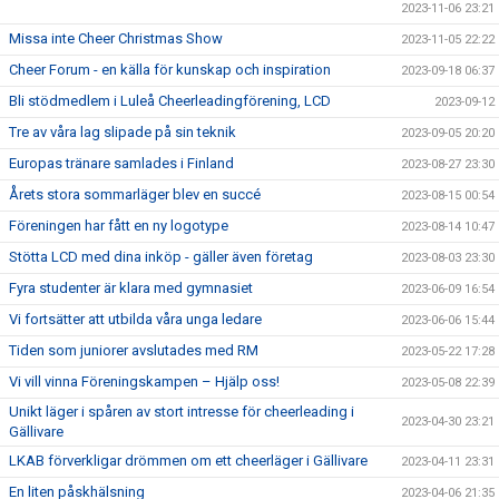
2023-11-06 23:21
Missa inte Cheer Christmas Show
2023-11-05 22:22
Cheer Forum - en källa för kunskap och inspiration
2023-09-18 06:37
Bli stödmedlem i Luleå Cheerleadingförening, LCD
2023-09-12
Tre av våra lag slipade på sin teknik
2023-09-05 20:20
Europas tränare samlades i Finland
2023-08-27 23:30
Årets stora sommarläger blev en succé
2023-08-15 00:54
Föreningen har fått en ny logotype
2023-08-14 10:47
Stötta LCD med dina inköp - gäller även företag
2023-08-03 23:30
Fyra studenter är klara med gymnasiet
2023-06-09 16:54
Vi fortsätter att utbilda våra unga ledare
2023-06-06 15:44
Tiden som juniorer avslutades med RM
2023-05-22 17:28
Vi vill vinna Föreningskampen – Hjälp oss!
2023-05-08 22:39
Unikt läger i spåren av stort intresse för cheerleading i
2023-04-30 23:21
Gällivare
LKAB förverkligar drömmen om ett cheerläger i Gällivare
2023-04-11 23:31
En liten påskhälsning
2023-04-06 21:35