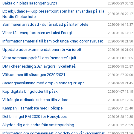
Säkra din plats säsongen 20/21
2020-06-29 06:12
Ett erbjudande - Köp presentkort som kan användas på alla
2020-06-26 22:17
Nordic Choice hotel
Sommaren är räddad - du får rabatt på Elite hotels
2020-06-16 19:37
Vi har fått energiboosten av Luleå Energi
2020-06-15 14:17
Informationsmaterial till barn och unga kring coronaviruset
2020-06-10 21:30
Uppdaterade rekommendationer för vår idrott
2020-06-10 21:04
Vi tar sommaruppehåll och "semester" i juli
2020-06-08 18:05
DM i cheerleading 2021 avgörs i Skellefteå
2020-05-15 20:57
Välkommen till säsongen 2020/2021
2020-04-27 07:00
Säsongsavslutning med drop-in söndag 26 april
2020-04-23 21:45
Köp digitala bingolotter till påsk
2020-04-07 15:15
Vi frångår ordinarie schema tills vidare
2020-04-02 12:15
Kampanj i samarbete med Folkspel
2020-03-31 20:40
Det blir inget RM 2020 för Honeybees
2020-03-28 10:35
Skydda dig och andra från smittspridning
2020-03-12 23:29
Information om coronaviruset, covid-19 och vår verksamhet
2020-03-12 21:16