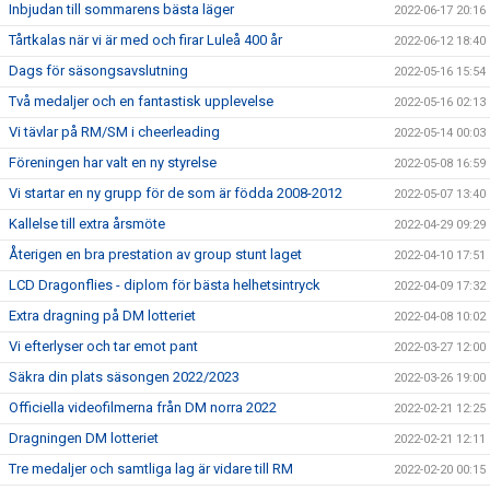
Inbjudan till sommarens bästa läger
2022-06-17 20:16
Tårtkalas när vi är med och firar Luleå 400 år
2022-06-12 18:40
Dags för säsongsavslutning
2022-05-16 15:54
Två medaljer och en fantastisk upplevelse
2022-05-16 02:13
Vi tävlar på RM/SM i cheerleading
2022-05-14 00:03
Föreningen har valt en ny styrelse
2022-05-08 16:59
Vi startar en ny grupp för de som är födda 2008-2012
2022-05-07 13:40
Kallelse till extra årsmöte
2022-04-29 09:29
Återigen en bra prestation av group stunt laget
2022-04-10 17:51
LCD Dragonflies - diplom för bästa helhetsintryck
2022-04-09 17:32
Extra dragning på DM lotteriet
2022-04-08 10:02
Vi efterlyser och tar emot pant
2022-03-27 12:00
Säkra din plats säsongen 2022/2023
2022-03-26 19:00
Officiella videofilmerna från DM norra 2022
2022-02-21 12:25
Dragningen DM lotteriet
2022-02-21 12:11
Tre medaljer och samtliga lag är vidare till RM
2022-02-20 00:15