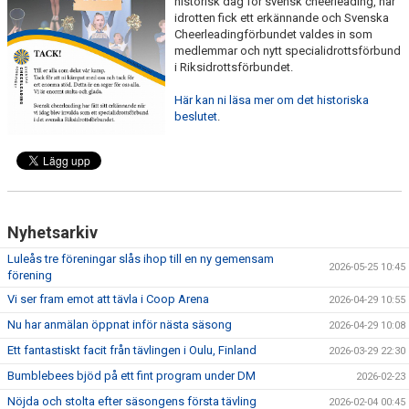
historisk dag för svensk cheerleading, när
LÄNKAR
idrotten fick ett erkännande och Svenska
Cheerleadingförbundet valdes in som
medlemmar och nytt specialidrottsförbund
i Riksidrottsförbundet.
Här kan ni läsa mer om det historiska
beslutet
.
Nyhetsarkiv
Luleås tre föreningar slås ihop till en ny gemensam
2026-05-25 10:45
förening
Vi ser fram emot att tävla i Coop Arena
2026-04-29 10:55
Nu har anmälan öppnat inför nästa säsong
2026-04-29 10:08
Ett fantastiskt facit från tävlingen i Oulu, Finland
2026-03-29 22:30
Bumblebees bjöd på ett fint program under DM
2026-02-23
Nöjda och stolta efter säsongens första tävling
2026-02-04 00:45