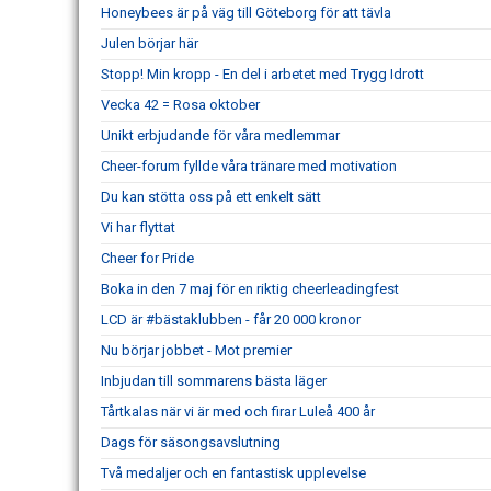
Honeybees är på väg till Göteborg för att tävla
Julen börjar här
Stopp! Min kropp - En del i arbetet med Trygg Idrott
Vecka 42 = Rosa oktober
Unikt erbjudande för våra medlemmar
Cheer-forum fyllde våra tränare med motivation
Du kan stötta oss på ett enkelt sätt
Vi har flyttat
Cheer for Pride
Boka in den 7 maj för en riktig cheerleadingfest
LCD är #bästaklubben - får 20 000 kronor
Nu börjar jobbet - Mot premier
Inbjudan till sommarens bästa läger
Tårtkalas när vi är med och firar Luleå 400 år
Dags för säsongsavslutning
Två medaljer och en fantastisk upplevelse