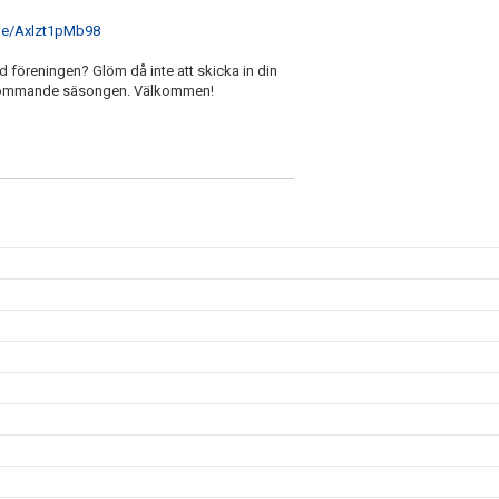
.be/Axlzt1pMb98
med föreningen? Glöm då inte att skicka in din
en kommande säsongen. Välkommen!