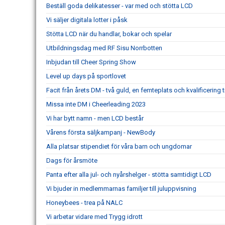
Beställ goda delikatesser - var med och stötta LCD
Vi säljer digitala lotter i påsk
Stötta LCD när du handlar, bokar och spelar
Utbildningsdag med RF Sisu Norrbotten
Inbjudan till Cheer Spring Show
Level up days på sportlovet
Facit från årets DM - två guld, en femteplats och kvalificering t
Missa inte DM i Cheerleading 2023
Vi har bytt namn - men LCD består
Vårens första säljkampanj - NewBody
Alla platsar stipendiet för våra barn och ungdomar
Dags för årsmöte
Panta efter alla jul- och nyårshelger - stötta samtidigt LCD
Vi bjuder in medlemmarnas familjer till juluppvisning
Honeybees - trea på NALC
Vi arbetar vidare med Trygg idrott