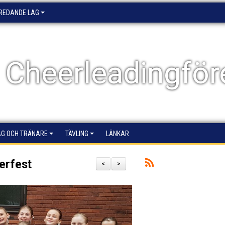
EREDANDE LAG
 Cheerleadingför
AG OCH TRÄNARE
TÄVLING
LÄNKAR
erfest
<
>