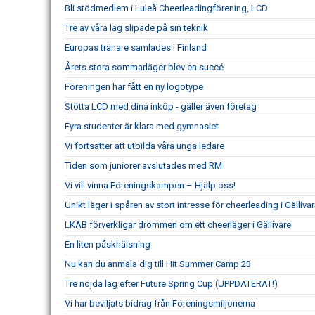
Bli stödmedlem i Luleå Cheerleadingförening, LCD
Tre av våra lag slipade på sin teknik
Europas tränare samlades i Finland
Årets stora sommarläger blev en succé
Föreningen har fått en ny logotype
Stötta LCD med dina inköp - gäller även företag
Fyra studenter är klara med gymnasiet
Vi fortsätter att utbilda våra unga ledare
Tiden som juniorer avslutades med RM
Vi vill vinna Föreningskampen – Hjälp oss!
Unikt läger i spåren av stort intresse för cheerleading i Gälliva
LKAB förverkligar drömmen om ett cheerläger i Gällivare
En liten påskhälsning
Nu kan du anmäla dig till Hit Summer Camp 23
Tre nöjda lag efter Future Spring Cup (UPPDATERAT!)
Vi har beviljats bidrag från Föreningsmiljonerna