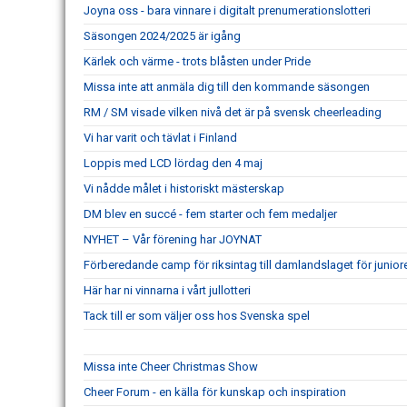
Joyna oss - bara vinnare i digitalt prenumerationslotteri
Säsongen 2024/2025 är igång
Kärlek och värme - trots blåsten under Pride
Missa inte att anmäla dig till den kommande säsongen
RM / SM visade vilken nivå det är på svensk cheerleading
Vi har varit och tävlat i Finland
Loppis med LCD lördag den 4 maj
Vi nådde målet i historiskt mästerskap
DM blev en succé - fem starter och fem medaljer
NYHET – Vår förening har JOYNAT
Förberedande camp för riksintag till damlandslaget för junio
Här har ni vinnarna i vårt jullotteri
Tack till er som väljer oss hos Svenska spel
Missa inte Cheer Christmas Show
Cheer Forum - en källa för kunskap och inspiration