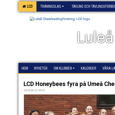
LCD
TRÄNINGSLAG
TÄVLING OCH TÄVLINGSFÖRB
Luleå
HEM
NYHETER
OM KLUBBEN
KALENDER
VÅRA L
LCD Honeybees fyra på Umeå Che
2018-04-22 09:01