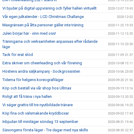
2020-12-14 23:28
Vi bjuder på digital uppvisning och fyller hallen virituellt
2020-12-07 19:45
Vår egen julkalender - LCD Christmas Challange
2020-12-02
Maxgränsen på åtta personer gäller inte träning
2020-11-25 19:33
Julen börjar här - vinn med oss!
2020-11-12 15:35
Träningarna och verksamheten anpassas efter rådande
2020-11-10 23:30
läge
Tack för erat stöd
2020-11-09 21:37
Extra skriver om cheerleading och vår förening
2020-10-08 15:11
Höstens andra säljkampanj - Sockgrossisten
2020-10-06 23:00
Tiderna för helgens koreografiläger
2020-09-20 21:56
Köp och beställ via vår shop hos Ullmax
2020-09-19 13:16
Roligt att få träna i nya hallen
2020-09-13 20:32
Vi säger grattis till tre nyutbildade tränare
2020-09-06 19:25
Köp fina och välsmakande kryddboxar
2020-09-02 17:43
Inbjudan till miniläger söndag 13 september
2020-08-31 19:46
Säsongens första läger - Tre dagar med nya skills
2020-08-30 22:37