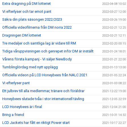
Extra dragning på DM lotteriet
2022-04-08 10:02
Vi efterlyser och tar emot pant
2022-03-27 12:00
Säkra din plats säsongen 2022/2023
2022-03-26 19:00
Officiella videofilmerna från DM norra 2022
2022-02-21 12:25
Dragningen DM lotteriet
2022-02-21 12:11
Tre medaljer och samtliga lag är vidare till RM
2022-02-20 00:15
Tidiga våruppvisningen och genrepet inför DM är inställt
2022-01-24 18:01
Vårens första kampanj - Vi säljer NewBody
2022-01-21 22:00
Tumblinglördag med nytt upplägg
2022-01-13 13:00
Officiella videon på LCD Honeybees från NALC 2021
2022-01-05 22:24
Vi efterlyser pant
2022-01-03 08:22
Ett julbrev till alla medlemmar, tränare och föräldrar
2021-12-22 19:00
Honeybees slutade tvåa i stor internationell tävling
2021-12-05 22:59
LCD Honeybees är i final
2021-12-04 21:00
Bring a friend
2021-10-31 14:32
LCD Jackets har fått en riktigt Power start
2021-10-17 22:27