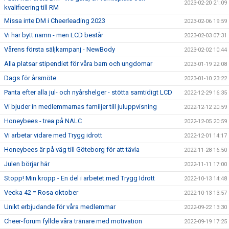
2023-02-20 21:09
kvalificering till RM
Missa inte DM i Cheerleading 2023
2023-02-06 19:59
Vi har bytt namn - men LCD består
2023-02-03 07:31
Vårens första säljkampanj - NewBody
2023-02-02 10:44
Alla platsar stipendiet för våra barn och ungdomar
2023-01-19 22:08
Dags för årsmöte
2023-01-10 23:22
Panta efter alla jul- och nyårshelger - stötta samtidigt LCD
2022-12-29 16:35
Vi bjuder in medlemmarnas familjer till juluppvisning
2022-12-12 20:59
Honeybees - trea på NALC
2022-12-05 20:59
Vi arbetar vidare med Trygg idrott
2022-12-01 14:17
Honeybees är på väg till Göteborg för att tävla
2022-11-28 16:50
Julen börjar här
2022-11-11 17:00
Stopp! Min kropp - En del i arbetet med Trygg Idrott
2022-10-13 14:48
Vecka 42 = Rosa oktober
2022-10-13 13:57
Unikt erbjudande för våra medlemmar
2022-09-22 13:30
Cheer-forum fyllde våra tränare med motivation
2022-09-19 17:25