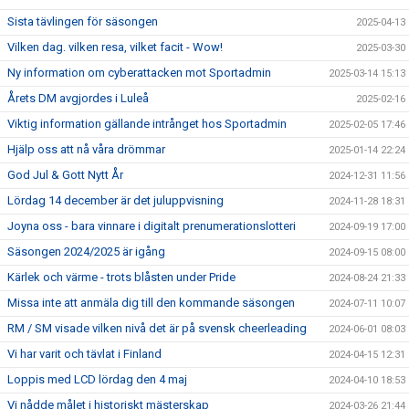
Sista tävlingen för säsongen
2025-04-13
Vilken dag. vilken resa, vilket facit - Wow!
2025-03-30
Ny information om cyberattacken mot Sportadmin
2025-03-14 15:13
Årets DM avgjordes i Luleå
2025-02-16
Viktig information gällande intrånget hos Sportadmin
2025-02-05 17:46
Hjälp oss att nå våra drömmar
2025-01-14 22:24
God Jul & Gott Nytt År
2024-12-31 11:56
Lördag 14 december är det juluppvisning
2024-11-28 18:31
Joyna oss - bara vinnare i digitalt prenumerationslotteri
2024-09-19 17:00
Säsongen 2024/2025 är igång
2024-09-15 08:00
Kärlek och värme - trots blåsten under Pride
2024-08-24 21:33
Missa inte att anmäla dig till den kommande säsongen
2024-07-11 10:07
RM / SM visade vilken nivå det är på svensk cheerleading
2024-06-01 08:03
Vi har varit och tävlat i Finland
2024-04-15 12:31
Loppis med LCD lördag den 4 maj
2024-04-10 18:53
Vi nådde målet i historiskt mästerskap
2024-03-26 21:44