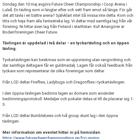
Söndag den 10 maj avgörs Future Cheer Championship i Coop Arena i
LÄNKAR
Luleå. En tävling som vi längtar efter och sett fram emot så länge. För går
det att tävla i en bättre arena? Självklart inte! Så missa inte detta. Kom och
titta och heja fram alla fantastiska lag. Vi deltar med samtliga lag från vår
förening. Ni hittar även lag från Finland i startlistan. Kul! Arrangörer är
Bodenföreningen Cheer Future.
Tävlingen är uppdelad i två delar - en tyckartävling och en öppen
tävling.
Tyckartävlingen kan beskrivas som en uppvisning utan rangordning och
där samtliga deltagare får en guldmedalj. Lagen får också feedback från
tyckare som representerar de olika föreningar som deltar.
Från LCD deltar Fireflies, Ladybugs och Dragonflies i tyckartävlingen.
I den öppna tävlingen bedöms lagen av domare som använder
bedömningsprotokoll. Medaljer och pokaler delas ut till de placerar sig 1-
3.
Från LCD deltar Bumblebees och två group stunt lag i den öppna
tävlingen.
Mer information om eventet hittar ni på hemsidan:
https://www.futurecheerchampionships.se/fcc-spring