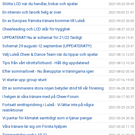
Stötta LCD när du handlar, bokar och spelar
2021-09-23 09:49
En intensiv och lärorik helg är över
2021-09-05 21:07
En av Europas främsta tränare kommer till Luleå
2021-09-02 20:00
Cheerleading och LCD står för trygghet
2021-08-27 23:23
UPPDATERAT! Nu är schemat för 21/22 färdigt
2021-08-24 19:41
Schemat 29 augusti-12 september (UPPDATERAT!!!)
2021-08-20 23:47
Välj Luleå Cheer & Dance Team när du tippar och spelar
2021-08-12 12:07
Tips från vårt idrottsförbund - Håll dig uppdaterad
2021-08-12 10:24
Efter sommarlovet - Nu återupptar vi träningarna igen
2021-08-02 05:54
Vi startar upp group stunt
2021-07-16 19:00
Ett av sommarens stora nöjen betyder stöd till vår förening
2021-06-28 20:28
I helgen är våra tränare med på Cheer-Forum
2021-06-17 00:37
Fortsatt smittspridning i Luleå - Vi lättar inte på några
2021-05-29 23:29
restriktioner
Vi pantar för klimatet samtidigt som vi tjänar pengar
2021-05-24 20:36
Våra tränare lär sig om Första hjälpen
2021-05-20 11:10
Träningstider vecka 19-21