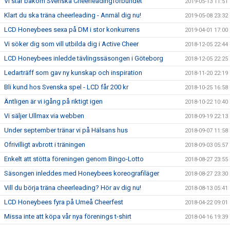
Vi står bakom Svenska Cheerleadingförbundet
2019-05-13 11:51
Klart du ska träna cheerleading - Anmäl dig nu!
2019-05-08 23:32
LCD Honeybees sexa på DM i stor konkurrens
2019-04-01 17:00
Vi söker dig som vill utbilda dig i Active Cheer
2018-12-05 22:44
LCD Honeybees inledde tävlingssäsongen i Göteborg
2018-12-05 22:25
Ledarträff som gav ny kunskap och inspiration
2018-11-20 22:19
Bli kund hos Svenska spel - LCD får 200 kr
2018-10-25 16:58
Äntligen är vi igång på riktigt igen
2018-10-22 10:40
Vi säljer Ullmax via webben
2018-09-19 22:13
Under september tränar vi på Hälsans hus
2018-09-07 11:58
Ofrivilligt avbrott i träningen
2018-09-03 05:57
Enkelt att stötta föreningen genom Bingo-Lotto
2018-08-27 23:55
Säsongen inleddes med Honeybees koreografiläger
2018-08-27 23:30
Vill du börja träna cheerleading? Hör av dig nu!
2018-08-13 05:41
LCD Honeybees fyra på Umeå Cheerfest
2018-04-22 09:01
Missa inte att köpa vår nya förenings t-shirt
2018-04-16 19:39