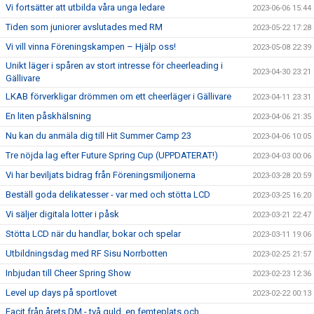
Vi fortsätter att utbilda våra unga ledare
2023-06-06 15:44
Tiden som juniorer avslutades med RM
2023-05-22 17:28
Vi vill vinna Föreningskampen – Hjälp oss!
2023-05-08 22:39
Unikt läger i spåren av stort intresse för cheerleading i
2023-04-30 23:21
Gällivare
LKAB förverkligar drömmen om ett cheerläger i Gällivare
2023-04-11 23:31
En liten påskhälsning
2023-04-06 21:35
Nu kan du anmäla dig till Hit Summer Camp 23
2023-04-06 10:05
Tre nöjda lag efter Future Spring Cup (UPPDATERAT!)
2023-04-03 00:06
Vi har beviljats bidrag från Föreningsmiljonerna
2023-03-28 20:59
Beställ goda delikatesser - var med och stötta LCD
2023-03-25 16:20
Vi säljer digitala lotter i påsk
2023-03-21 22:47
Stötta LCD när du handlar, bokar och spelar
2023-03-11 19:06
Utbildningsdag med RF Sisu Norrbotten
2023-02-25 21:57
Inbjudan till Cheer Spring Show
2023-02-23 12:36
Level up days på sportlovet
2023-02-22 00:13
Facit från årets DM - två guld, en femteplats och