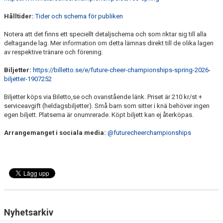
Hålltider:
Tider och schema för publiken
Notera att det finns ett speciellt detaljschema och som riktar sig till alla
deltagande lag. Mer information om detta lämnas direkt till de olika lagen
av respektive tränare och förening.
Biljetter:
https://billetto.se/e/future-cheer-championships-spring-2026-
biljetter-1907252
Biljetter köps via Biletto,se och ovanstående länk. Priset är 210 kr/st +
serviceavgift (heldagsbiljetter). Små barn som sitter i knä behöver ingen
egen biljett. Platserna är onumrerade. Köpt biljett kan ej återköpas.
Arrangemanget i sociala media:
@futurecheerchampionships
Nyhetsarkiv