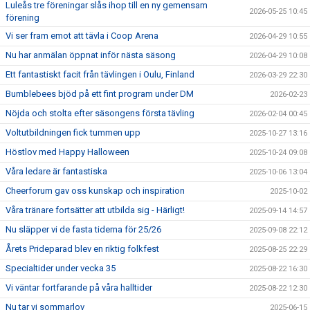
Luleås tre föreningar slås ihop till en ny gemensam
2026-05-25 10:45
förening
Vi ser fram emot att tävla i Coop Arena
2026-04-29 10:55
Nu har anmälan öppnat inför nästa säsong
2026-04-29 10:08
Ett fantastiskt facit från tävlingen i Oulu, Finland
2026-03-29 22:30
Bumblebees bjöd på ett fint program under DM
2026-02-23
Nöjda och stolta efter säsongens första tävling
2026-02-04 00:45
Voltutbildningen fick tummen upp
2025-10-27 13:16
Höstlov med Happy Halloween
2025-10-24 09:08
Våra ledare är fantastiska
2025-10-06 13:04
Cheerforum gav oss kunskap och inspiration
2025-10-02
Våra tränare fortsätter att utbilda sig - Härligt!
2025-09-14 14:57
Nu släpper vi de fasta tiderna för 25/26
2025-09-08 22:12
Årets Prideparad blev en riktig folkfest
2025-08-25 22:29
Specialtider under vecka 35
2025-08-22 16:30
Vi väntar fortfarande på våra halltider
2025-08-22 12:30
Nu tar vi sommarlov
2025-06-15