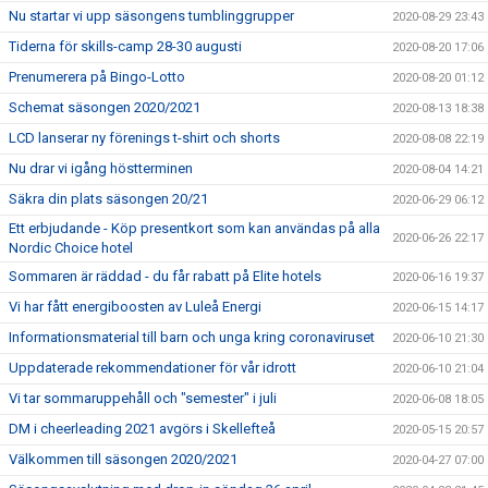
Nu startar vi upp säsongens tumblinggrupper
2020-08-29 23:43
Tiderna för skills-camp 28-30 augusti
2020-08-20 17:06
Prenumerera på Bingo-Lotto
2020-08-20 01:12
Schemat säsongen 2020/2021
2020-08-13 18:38
LCD lanserar ny förenings t-shirt och shorts
2020-08-08 22:19
Nu drar vi igång höstterminen
2020-08-04 14:21
Säkra din plats säsongen 20/21
2020-06-29 06:12
Ett erbjudande - Köp presentkort som kan användas på alla
2020-06-26 22:17
Nordic Choice hotel
Sommaren är räddad - du får rabatt på Elite hotels
2020-06-16 19:37
Vi har fått energiboosten av Luleå Energi
2020-06-15 14:17
Informationsmaterial till barn och unga kring coronaviruset
2020-06-10 21:30
Uppdaterade rekommendationer för vår idrott
2020-06-10 21:04
Vi tar sommaruppehåll och "semester" i juli
2020-06-08 18:05
DM i cheerleading 2021 avgörs i Skellefteå
2020-05-15 20:57
Välkommen till säsongen 2020/2021
2020-04-27 07:00