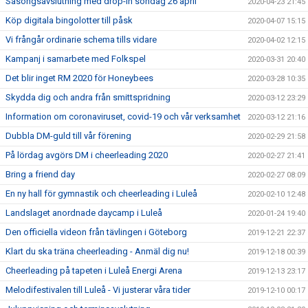
Säsongsavslutning med drop-in söndag 26 april
2020-04-23 21:45
Köp digitala bingolotter till påsk
2020-04-07 15:15
Vi frångår ordinarie schema tills vidare
2020-04-02 12:15
Kampanj i samarbete med Folkspel
2020-03-31 20:40
Det blir inget RM 2020 för Honeybees
2020-03-28 10:35
Skydda dig och andra från smittspridning
2020-03-12 23:29
Information om coronaviruset, covid-19 och vår verksamhet
2020-03-12 21:16
Dubbla DM-guld till vår förening
2020-02-29 21:58
På lördag avgörs DM i cheerleading 2020
2020-02-27 21:41
Bring a friend day
2020-02-27 08:09
En ny hall för gymnastik och cheerleading i Luleå
2020-02-10 12:48
Landslaget anordnade daycamp i Luleå
2020-01-24 19:40
Den officiella videon från tävlingen i Göteborg
2019-12-21 22:37
Klart du ska träna cheerleading - Anmäl dig nu!
2019-12-18 00:39
Cheerleading på tapeten i Luleå Energi Arena
2019-12-13 23:17
Melodifestivalen till Luleå - Vi justerar våra tider
2019-12-10 00:17