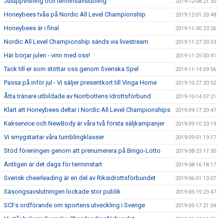
Juluppvisning och terminsavslutning
2019-12-08 21:30
Honeybees tvåa på Nordic All Level Championship
2019-12-01 20:48
Honeybees är i final
2019-11-30 23:26
Nordic All Level Championship sänds via livestream
2019-11-27 20:53
Här börjar julen - vinn med oss!
2019-11-25 00:41
Tack till er som stöttar oss genom Svenska Spel
2019-11-14 09:56
Passa på inför jul - Vi säljer presentkort till Vinga Home
2019-10-27 20:52
Åtta tränare utbildade av Norrbottens Idrottsförbund
2019-10-14 07:21
Klart att Honeybees deltar i Nordic All Level Championships
2019-09-17 20:47
Kakservice och NewBody är våra två första säljkampanjer
2019-09-10 23:19
Vi smygstartar våra tumblingklasser
2019-09-01 19:17
Stöd föreningen genom att prenumerera på Bingo-Lotto
2019-08-23 17:30
Äntligen är det dags för terminstart
2019-08-16 18:17
Svensk cheerleading är en del av Riksidrottsförbundet
2019-06-01 13:07
Säsongsavslutningen lockade stor publik
2019-05-19 23:47
SCFs ordförande om sportens utveckling i Sverige
2019-05-17 21:04