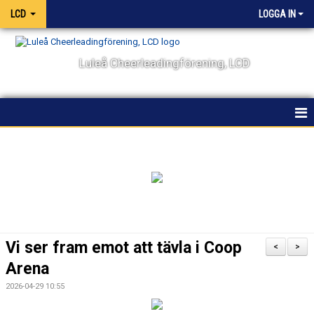
LCD
LOGGA IN
Luleå Cheerleadingförening, LCD
HEM
NYHETER
OM KLUBBEN
KALENDER
Vi ser fram emot att tävla i Coop
<
>
VÅRA LAG OCH TRÄNARE
Arena
2026-04-29 10:55
TÄVLING