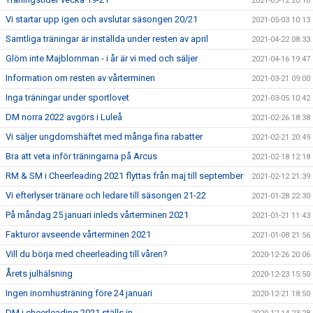
2021-05-12 20:18
Vi startar upp igen och avslutar säsongen 20/21
2021-05-03 10:13
Samtliga träningar är inställda under resten av april
2021-04-22 08:33
Glöm inte Majblomman - i år är vi med och säljer
2021-04-16 19:47
Information om resten av vårterminen
2021-03-21 09:00
Inga träningar under sportlovet
2021-03-05 10:42
DM norra 2022 avgörs i Luleå
2021-02-26 18:38
Vi säljer ungdomshäftet med många fina rabatter
2021-02-21 20:49
Bra att veta inför träningarna på Arcus
2021-02-18 12:18
RM & SM i Cheerleading 2021 flyttas från maj till september
2021-02-12 21:39
Vi efterlyser tränare och ledare till säsongen 21-22
2021-01-28 22:30
På måndag 25 januari inleds vårterminen 2021
2021-01-21 11:43
Fakturor avseende vårterminen 2021
2021-01-08 21:56
Vill du börja med cheerleading till våren?
2020-12-26 20:06
Årets julhälsning
2020-12-23 15:50
Ingen inomhusträning före 24 januari
2020-12-21 18:50
DM i cheerleading 2021 ställs in