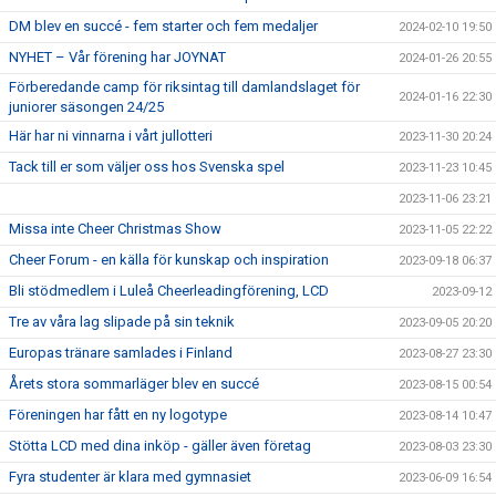
DM blev en succé - fem starter och fem medaljer
2024-02-10 19:50
NYHET – Vår förening har JOYNAT
2024-01-26 20:55
Förberedande camp för riksintag till damlandslaget för
2024-01-16 22:30
juniorer säsongen 24/25
Här har ni vinnarna i vårt jullotteri
2023-11-30 20:24
Tack till er som väljer oss hos Svenska spel
2023-11-23 10:45
2023-11-06 23:21
Missa inte Cheer Christmas Show
2023-11-05 22:22
Cheer Forum - en källa för kunskap och inspiration
2023-09-18 06:37
Bli stödmedlem i Luleå Cheerleadingförening, LCD
2023-09-12
Tre av våra lag slipade på sin teknik
2023-09-05 20:20
Europas tränare samlades i Finland
2023-08-27 23:30
Årets stora sommarläger blev en succé
2023-08-15 00:54
Föreningen har fått en ny logotype
2023-08-14 10:47
Stötta LCD med dina inköp - gäller även företag
2023-08-03 23:30
Fyra studenter är klara med gymnasiet
2023-06-09 16:54