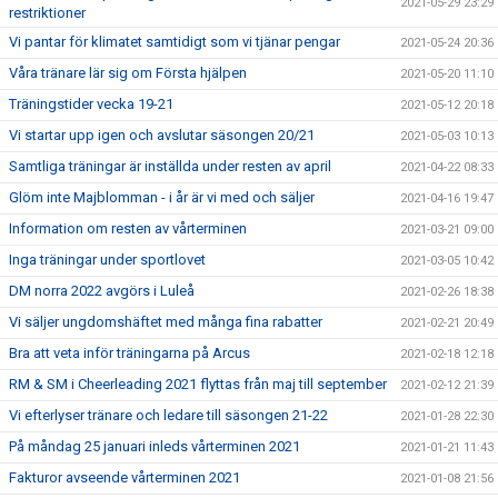
2021-05-29 23:29
restriktioner
Vi pantar för klimatet samtidigt som vi tjänar pengar
2021-05-24 20:36
Våra tränare lär sig om Första hjälpen
2021-05-20 11:10
Träningstider vecka 19-21
2021-05-12 20:18
Vi startar upp igen och avslutar säsongen 20/21
2021-05-03 10:13
Samtliga träningar är inställda under resten av april
2021-04-22 08:33
Glöm inte Majblomman - i år är vi med och säljer
2021-04-16 19:47
Information om resten av vårterminen
2021-03-21 09:00
Inga träningar under sportlovet
2021-03-05 10:42
DM norra 2022 avgörs i Luleå
2021-02-26 18:38
Vi säljer ungdomshäftet med många fina rabatter
2021-02-21 20:49
Bra att veta inför träningarna på Arcus
2021-02-18 12:18
RM & SM i Cheerleading 2021 flyttas från maj till september
2021-02-12 21:39
Vi efterlyser tränare och ledare till säsongen 21-22
2021-01-28 22:30
På måndag 25 januari inleds vårterminen 2021
2021-01-21 11:43
Fakturor avseende vårterminen 2021
2021-01-08 21:56