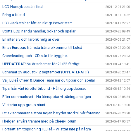
LCD Honeybees är i final
2021-12-04 21:00
Bring a friend
2021-10-31 14:32
LCD Jackets har fått en riktigt Power start
2021-10-17 22:27
Stötta LCD när du handlar, bokar och spelar
2021-09-23 09:49
En intensiv och lärorik helg är över
2021-09-05 21:07
En av Europas främsta tränare kommer till Luleå
2021-09-02 20:00
Cheerleading och LCD står för trygghet
2021-08-27 23:23
UPPDATERAT! Nu är schemat för 21/22 färdigt
2021-08-24 19:41
Schemat 29 augusti-12 september (UPPDATERAT!!!)
2021-08-20 23:47
Välj Luleå Cheer & Dance Team när du tippar och spelar
2021-08-12 12:07
Tips från vårt idrottsförbund - Håll dig uppdaterad
2021-08-12 10:24
Efter sommarlovet - Nu återupptar vi träningarna igen
2021-08-02 05:54
Vi startar upp group stunt
2021-07-16 19:00
Ett av sommarens stora nöjen betyder stöd till vår förening
2021-06-28 20:28
I helgen är våra tränare med på Cheer-Forum
2021-06-17 00:37
Fortsatt smittspridning i Luleå - Vi lättar inte på några