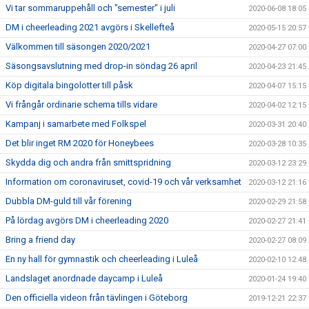
Vi tar sommaruppehåll och "semester" i juli
2020-06-08 18:05
DM i cheerleading 2021 avgörs i Skellefteå
2020-05-15 20:57
Välkommen till säsongen 2020/2021
2020-04-27 07:00
Säsongsavslutning med drop-in söndag 26 april
2020-04-23 21:45
Köp digitala bingolotter till påsk
2020-04-07 15:15
Vi frångår ordinarie schema tills vidare
2020-04-02 12:15
Kampanj i samarbete med Folkspel
2020-03-31 20:40
Det blir inget RM 2020 för Honeybees
2020-03-28 10:35
Skydda dig och andra från smittspridning
2020-03-12 23:29
Information om coronaviruset, covid-19 och vår verksamhet
2020-03-12 21:16
Dubbla DM-guld till vår förening
2020-02-29 21:58
På lördag avgörs DM i cheerleading 2020
2020-02-27 21:41
Bring a friend day
2020-02-27 08:09
En ny hall för gymnastik och cheerleading i Luleå
2020-02-10 12:48
Landslaget anordnade daycamp i Luleå
2020-01-24 19:40
Den officiella videon från tävlingen i Göteborg
2019-12-21 22:37