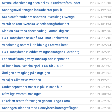
Svensk cheerleading är en del av Riksidrottsförbundet
2019-06-01 13:07
Säsongsavslutningen lockade stor publik
2019-05-19 23:47
SCFs ordförande om sportens utveckling i Sverige
2019-05-17 21:04
Vi står bakom Svenska Cheerleadingförbundet
2019-05-13 11:51
Klart du ska träna cheerleading - Anmäl dig nu!
2019-05-08 23:32
LCD Honeybees sexa på DM i stor konkurrens
2019-04-01 17:00
Vi söker dig som vill utbilda dig i Active Cheer
2018-12-05 22:44
LCD Honeybees inledde tävlingssäsongen i Göteborg
2018-12-05 22:25
Ledarträff som gav ny kunskap och inspiration
2018-11-20 22:19
Bli kund hos Svenska spel - LCD får 200 kr
2018-10-25 16:58
Äntligen är vi igång på riktigt igen
2018-10-22 10:40
Vi säljer Ullmax via webben
2018-09-19 22:13
Under september tränar vi på Hälsans hus
2018-09-07 11:58
Ofrivilligt avbrott i träningen
2018-09-03 05:57
Enkelt att stötta föreningen genom Bingo-Lotto
2018-08-27 23:55
Säsongen inleddes med Honeybees koreografiläger
2018-08-27 23:30