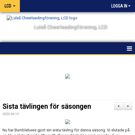
LCD
LOGGA IN
Luleå Cheerleadingförening, LCD
HEM
NYHETER
OM KLUBBEN
KALENDER
Sista tävlingen för säsongen
<
>
VÅRA LAG OCH TRÄNARE
2025-04-13
TÄVLING
Nu har Bumblebees gjort sin sista tävling för denna säsong. Vi slutade på