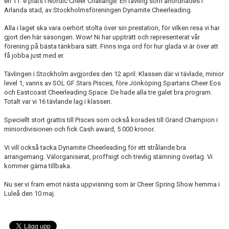
en 11: e plats i Nordic Cheer Challange. En tävling som anordnades i
LÄNKAR
Arlanda stad, av Stockholmsföreningen Dynamite Cheerleading.
Alla i laget ska vara oerhört stolta över sin prestation, för vilken resa vi har
gjort den här säsongen. Wow! Ni har uppträtt och representerat vår
förening på bästa tänkbara sätt. Finns inga ord för hur glada vi är över att
få jobba just med er.
Tävlingen i Stockholm avgjordes den 12 april. Klassen där vi tävlade, minior
level 1, vanns av SOL GF Stars Pisces, före Jönköping Spartans Cheer Eos
och Eastcoast Cheerleading Space. De hade alla tre galet bra program.
Totalt var vi 16 tävlande lag i klassen.
Speciellt stort grattis till Pisces som också korades till Grand Champion i
miniordivisionen och fick Cash award, 5 000 kronor.
Vi vill också tacka Dynamite Cheerleading för ett strålande bra
arrangemang. Välorganiserat, proffsigt och trevlig stämning överlag. Vi
kommer gärna tillbaka.
Nu ser vi fram emot nästa uppvisning som är Cheer Spring Show hemma i
Luleå den 10 maj.