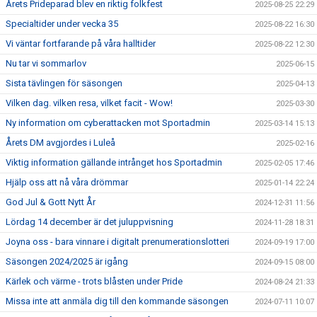
Årets Prideparad blev en riktig folkfest
2025-08-25 22:29
Specialtider under vecka 35
2025-08-22 16:30
Vi väntar fortfarande på våra halltider
2025-08-22 12:30
Nu tar vi sommarlov
2025-06-15
Sista tävlingen för säsongen
2025-04-13
Vilken dag. vilken resa, vilket facit - Wow!
2025-03-30
Ny information om cyberattacken mot Sportadmin
2025-03-14 15:13
Årets DM avgjordes i Luleå
2025-02-16
Viktig information gällande intrånget hos Sportadmin
2025-02-05 17:46
Hjälp oss att nå våra drömmar
2025-01-14 22:24
God Jul & Gott Nytt År
2024-12-31 11:56
Lördag 14 december är det juluppvisning
2024-11-28 18:31
Joyna oss - bara vinnare i digitalt prenumerationslotteri
2024-09-19 17:00
Säsongen 2024/2025 är igång
2024-09-15 08:00
Kärlek och värme - trots blåsten under Pride
2024-08-24 21:33
Missa inte att anmäla dig till den kommande säsongen
2024-07-11 10:07