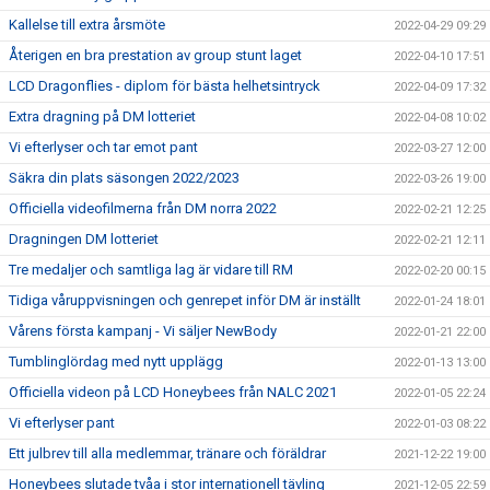
Kallelse till extra årsmöte
2022-04-29 09:29
Återigen en bra prestation av group stunt laget
2022-04-10 17:51
LCD Dragonflies - diplom för bästa helhetsintryck
2022-04-09 17:32
Extra dragning på DM lotteriet
2022-04-08 10:02
Vi efterlyser och tar emot pant
2022-03-27 12:00
Säkra din plats säsongen 2022/2023
2022-03-26 19:00
Officiella videofilmerna från DM norra 2022
2022-02-21 12:25
Dragningen DM lotteriet
2022-02-21 12:11
Tre medaljer och samtliga lag är vidare till RM
2022-02-20 00:15
Tidiga våruppvisningen och genrepet inför DM är inställt
2022-01-24 18:01
Vårens första kampanj - Vi säljer NewBody
2022-01-21 22:00
Tumblinglördag med nytt upplägg
2022-01-13 13:00
Officiella videon på LCD Honeybees från NALC 2021
2022-01-05 22:24
Vi efterlyser pant
2022-01-03 08:22
Ett julbrev till alla medlemmar, tränare och föräldrar
2021-12-22 19:00
Honeybees slutade tvåa i stor internationell tävling
2021-12-05 22:59