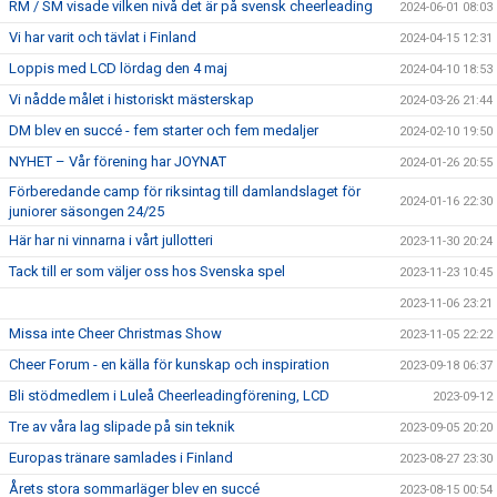
RM / SM visade vilken nivå det är på svensk cheerleading
2024-06-01 08:03
Vi har varit och tävlat i Finland
2024-04-15 12:31
Loppis med LCD lördag den 4 maj
2024-04-10 18:53
Vi nådde målet i historiskt mästerskap
2024-03-26 21:44
DM blev en succé - fem starter och fem medaljer
2024-02-10 19:50
NYHET – Vår förening har JOYNAT
2024-01-26 20:55
Förberedande camp för riksintag till damlandslaget för
2024-01-16 22:30
juniorer säsongen 24/25
Här har ni vinnarna i vårt jullotteri
2023-11-30 20:24
Tack till er som väljer oss hos Svenska spel
2023-11-23 10:45
2023-11-06 23:21
Missa inte Cheer Christmas Show
2023-11-05 22:22
Cheer Forum - en källa för kunskap och inspiration
2023-09-18 06:37
Bli stödmedlem i Luleå Cheerleadingförening, LCD
2023-09-12
Tre av våra lag slipade på sin teknik
2023-09-05 20:20
Europas tränare samlades i Finland
2023-08-27 23:30
Årets stora sommarläger blev en succé
2023-08-15 00:54