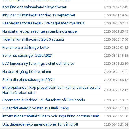
Köp fina och välsmakande kryddboxar
2020-09-02 17:43
Inbjudan till miniläger söndag 13 september
2020-08-31 19:46
Säsongens första läger - Tre dagar med nya skills
2020-08-30 22:37
Nu startar vi upp säsongens tumblinggrupper
2020-08-29 23:43
Tiderna för skills-camp 28-30 augusti
2020-08-20 17:06
Prenumerera på Bingo-Lotto
2020-08-20 01:12
Schemat säsongen 2020/2021
2020-08-13 18:38
LCD lanserar ny förenings t-shirt och shorts
2020-08-08 22:19
Nu drar vi igång höstterminen
2020-08-04 14:21
Säkra din plats säsongen 20/21
2020-06-29 06:12
Ett erbjudande - Köp presentkort som kan användas på alla
2020-06-26 22:17
Nordic Choice hotel
Sommaren är räddad - du får rabatt på Elite hotels
2020-06-16 19:37
Vi har fått energiboosten av Luleå Energi
2020-06-15 14:17
Informationsmaterial till barn och unga kring coronaviruset
2020-06-10 21:30
Uppdaterade rekommendationer för vår idrott
2020-06-10 21:04