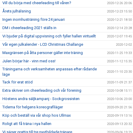
Vill du börja med cheerleading till våren?
2020-12-26 20:06
Årets julhälsning
2020-12-23 15:50
Ingen inomhusträning före 24 januari
2020-12-21 18:50
DM i cheerleading 2021 ställs in
2020-12-14 23:28
Vi bjuder på digital uppvisning och fyller hallen virituellt
2020-12-07 19:45
Vår egen julkalender - LCD Christmas Challange
2020-12-02
Maxgränsen på åtta personer gäller inte träning
2020-11-25 19:33
Julen börjar här - vinn med oss!
2020-11-12 15:35
Träningarna och verksamheten anpassas efter rådande
2020-11-10 23:30
läge
Tack för erat stöd
2020-11-09 21:37
Extra skriver om cheerleading och vår förening
2020-10-08 15:11
Höstens andra säljkampanj - Sockgrossisten
2020-10-06 23:00
Tiderna för helgens koreografiläger
2020-09-20 21:56
Köp och beställ via vår shop hos Ullmax
2020-09-19 13:16
Roligt att få träna i nya hallen
2020-09-13 20:32
Vi säger grattis till tre nyutbildade tränare
2020-09-06 19:25