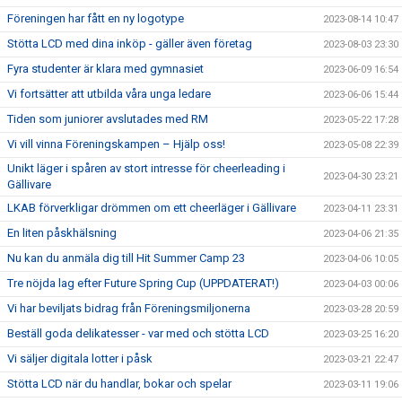
Föreningen har fått en ny logotype
2023-08-14 10:47
Stötta LCD med dina inköp - gäller även företag
2023-08-03 23:30
Fyra studenter är klara med gymnasiet
2023-06-09 16:54
Vi fortsätter att utbilda våra unga ledare
2023-06-06 15:44
Tiden som juniorer avslutades med RM
2023-05-22 17:28
Vi vill vinna Föreningskampen – Hjälp oss!
2023-05-08 22:39
Unikt läger i spåren av stort intresse för cheerleading i
2023-04-30 23:21
Gällivare
LKAB förverkligar drömmen om ett cheerläger i Gällivare
2023-04-11 23:31
En liten påskhälsning
2023-04-06 21:35
Nu kan du anmäla dig till Hit Summer Camp 23
2023-04-06 10:05
Tre nöjda lag efter Future Spring Cup (UPPDATERAT!)
2023-04-03 00:06
Vi har beviljats bidrag från Föreningsmiljonerna
2023-03-28 20:59
Beställ goda delikatesser - var med och stötta LCD
2023-03-25 16:20
Vi säljer digitala lotter i påsk
2023-03-21 22:47
Stötta LCD när du handlar, bokar och spelar
2023-03-11 19:06