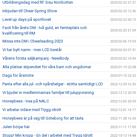
Utbildningsdag med RF Sisu Norrbotten
2023-02-25 21:57
Inbjudan till Cheer Spring Show
2023-02-23 12:36
Level up days på sportlovet
2023-02-22 00:13
Facit från årets DM - två guld, en femteplats och
2023-02-20 21:09
kvalificering till RM
Missa inte DM i Cheerleading 2023
2023-02-06 19:59
Vi har bytt namn - men LCD består
2023-02-03 07:31
Vårens första säljkampanj - NewBody
2023-02-02 10:44
Alla platsar stipendiet för våra barn och ungdomar
2023-01-19 22:08
Dags för årsmöte
2023-01-10 23:22
Panta efter alla jul- och nyårshelger - stötta samtidigt LCD
2022-12-29 16:35
Vi bjuder in medlemmarnas familjer till juluppvisning
2022-12-12 20:59
Honeybees - trea på NALC
2022-12-05 20:59
Vi arbetar vidare med Trygg idrott
2022-12-01 14:17
Honeybees är på väg till Göteborg för att tävla
2022-11-28 16:50
Julen börjar här
2022-11-11 17:00
Stopp! Min kropp - En del i arbetet med Trygg Idrott
2022-10-13 14:48