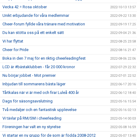
Vecka 42 = Rosa oktober
2022-10-13 13:57
Unikt erbjudande för våra medlemmar
2022-09-22 13:30
Cheer-forum fyllde våra tränare med motivation
2022-09-19 17:25
Du kan stötta oss på ett enkelt sätt
2022-09-04 21:36
Vi har flyttat
2022-08-25 23:58
Cheer for Pride
2022-08-16 21:47
Boka in den 7 maj för en riktig cheerleadingfest
2022-08-06 22:06
LCD är #bästaklubben - får 20 000 kronor
2022-07-29 22:32
Nu börjar jobbet - Mot premier
2022-07-01 22:52
Inbjudan till sommarens bästa läger
2022-06-17 20:16
Tårtkalas när vi är med och firar Luleå 400 år
2022-06-12 18:40
Dags för säsongsavslutning
2022-05-16 15:54
Två medaljer och en fantastisk upplevelse
2022-05-16 02:13
Vi tävlar på RM/SM i cheerleading
2022-05-14 00:03
Föreningen har valt en ny styrelse
2022-05-08 16:59
Vi startar en ny grupp för de som är födda 2008-2012
2022-05-07 13:40