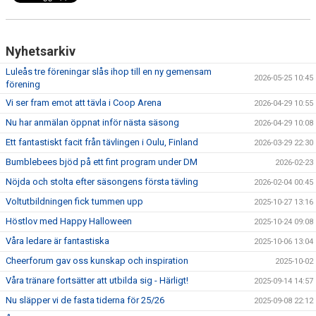
Nyhetsarkiv
Luleås tre föreningar slås ihop till en ny gemensam
2026-05-25 10:45
förening
Vi ser fram emot att tävla i Coop Arena
2026-04-29 10:55
Nu har anmälan öppnat inför nästa säsong
2026-04-29 10:08
Ett fantastiskt facit från tävlingen i Oulu, Finland
2026-03-29 22:30
Bumblebees bjöd på ett fint program under DM
2026-02-23
Nöjda och stolta efter säsongens första tävling
2026-02-04 00:45
Voltutbildningen fick tummen upp
2025-10-27 13:16
Höstlov med Happy Halloween
2025-10-24 09:08
Våra ledare är fantastiska
2025-10-06 13:04
Cheerforum gav oss kunskap och inspiration
2025-10-02
Våra tränare fortsätter att utbilda sig - Härligt!
2025-09-14 14:57
Nu släpper vi de fasta tiderna för 25/26
2025-09-08 22:12