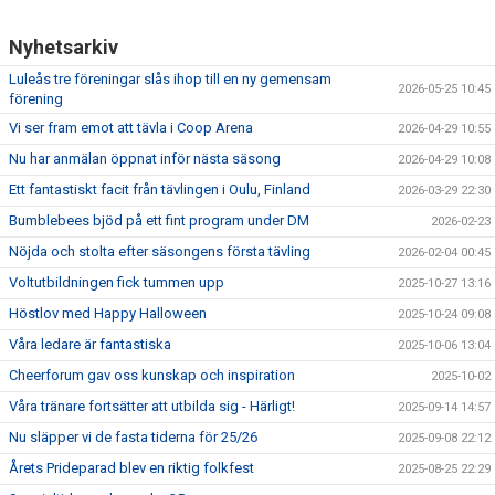
Nyhetsarkiv
Luleås tre föreningar slås ihop till en ny gemensam
2026-05-25 10:45
förening
Vi ser fram emot att tävla i Coop Arena
2026-04-29 10:55
Nu har anmälan öppnat inför nästa säsong
2026-04-29 10:08
Ett fantastiskt facit från tävlingen i Oulu, Finland
2026-03-29 22:30
Bumblebees bjöd på ett fint program under DM
2026-02-23
Nöjda och stolta efter säsongens första tävling
2026-02-04 00:45
Voltutbildningen fick tummen upp
2025-10-27 13:16
Höstlov med Happy Halloween
2025-10-24 09:08
Våra ledare är fantastiska
2025-10-06 13:04
Cheerforum gav oss kunskap och inspiration
2025-10-02
Våra tränare fortsätter att utbilda sig - Härligt!
2025-09-14 14:57
Nu släpper vi de fasta tiderna för 25/26
2025-09-08 22:12
Årets Prideparad blev en riktig folkfest
2025-08-25 22:29