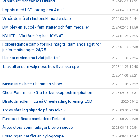
Vi har varit och tävlat i Finland
2024-04-15 12:31
Loppis med LCD lördag den 4 maj
2024-04-10 18:53
Vi nådde målet i historiskt mästerskap
2024-03-26 21:44
DM blev en succé - fem starter och fem medaljer
2024-02-10 19:50
NYHET – Vår förening har JOYNAT
2024-01-26 20:55
Förberedande camp för riksintag till damlandslaget för
2024-01-16 22:30
juniorer säsongen 24/25
Här har ni vinnarna i vårt jullotteri
2023-11-30 20:24
Tack till er som väljer oss hos Svenska spel
2023-11-23 10:45
2023-11-06 23:21
Missa inte Cheer Christmas Show
2023-11-05 22:22
Cheer Forum - en källa för kunskap och inspiration
2023-09-18 06:37
Bli stödmedlem i Luleå Cheerleadingförening, LCD
2023-09-12
Tre av våra lag slipade på sin teknik
2023-09-05 20:20
Europas tränare samlades i Finland
2023-08-27 23:30
Årets stora sommarläger blev en succé
2023-08-15 00:54
Föreningen har fått en ny logotype
2023-08-14 10:47