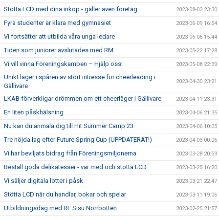
Stötta LCD med dina inköp - gäller även företag
2023-08-03 23:30
Fyra studenter är klara med gymnasiet
2023-06-09 16:54
Vi fortsätter att utbilda våra unga ledare
2023-06-06 15:44
Tiden som juniorer avslutades med RM
2023-05-22 17:28
Vi vill vinna Föreningskampen – Hjälp oss!
2023-05-08 22:39
Unikt läger i spåren av stort intresse för cheerleading i
2023-04-30 23:21
Gällivare
LKAB förverkligar drömmen om ett cheerläger i Gällivare
2023-04-11 23:31
En liten påskhälsning
2023-04-06 21:35
Nu kan du anmäla dig till Hit Summer Camp 23
2023-04-06 10:05
Tre nöjda lag efter Future Spring Cup (UPPDATERAT!)
2023-04-03 00:06
Vi har beviljats bidrag från Föreningsmiljonerna
2023-03-28 20:59
Beställ goda delikatesser - var med och stötta LCD
2023-03-25 16:20
Vi säljer digitala lotter i påsk
2023-03-21 22:47
Stötta LCD när du handlar, bokar och spelar
2023-03-11 19:06
Utbildningsdag med RF Sisu Norrbotten
2023-02-25 21:57