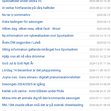
Specialtider under vecka 35
2025-08-22 16:30
Vi väntar fortfarande på våra halltider
2025-08-22 12:30
Nu tar vi sommarlov
2025-06-15
Sista tävlingen för säsongen
2025-04-13
Vilken dag. vilken resa, vilket facit - Wow!
2025-03-30
Ny information om cyberattacken mot Sportadmin
2025-03-14 15:13
Årets DM avgjordes i Luleå
2025-02-16
Viktig information gällande intrånget hos Sportadmin
2025-02-05 17:46
Hjälp oss att nå våra drömmar
2025-01-14 22:24
God Jul & Gott Nytt År
2024-12-31 11:56
Lördag 14 december är det juluppvisning
2024-11-28 18:31
Joyna oss - bara vinnare i digitalt prenumerationslotteri
2024-09-19 17:00
Säsongen 2024/2025 är igång
2024-09-15 08:00
Kärlek och värme - trots blåsten under Pride
2024-08-24 21:33
Missa inte att anmäla dig till den kommande säsongen
2024-07-11 10:07
RM / SM visade vilken nivå det är på svensk cheerleading
2024-06-01 08:03