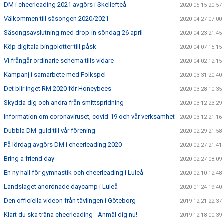
DM i cheerleading 2021 avgörs i Skellefteå
2020-05-15 20:57
Välkommen till säsongen 2020/2021
2020-04-27 07:00
Säsongsavslutning med drop-in söndag 26 april
2020-04-23 21:45
Köp digitala bingolotter till påsk
2020-04-07 15:15
Vi frångår ordinarie schema tills vidare
2020-04-02 12:15
Kampanj i samarbete med Folkspel
2020-03-31 20:40
Det blir inget RM 2020 för Honeybees
2020-03-28 10:35
Skydda dig och andra från smittspridning
2020-03-12 23:29
Information om coronaviruset, covid-19 och vår verksamhet
2020-03-12 21:16
Dubbla DM-guld till vår förening
2020-02-29 21:58
På lördag avgörs DM i cheerleading 2020
2020-02-27 21:41
Bring a friend day
2020-02-27 08:09
En ny hall för gymnastik och cheerleading i Luleå
2020-02-10 12:48
Landslaget anordnade daycamp i Luleå
2020-01-24 19:40
Den officiella videon från tävlingen i Göteborg
2019-12-21 22:37
Klart du ska träna cheerleading - Anmäl dig nu!
2019-12-18 00:39