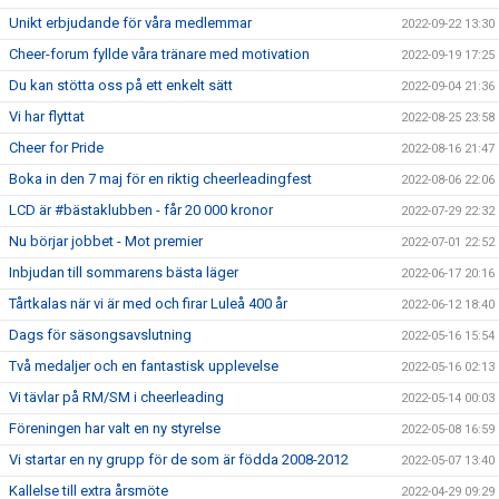
Unikt erbjudande för våra medlemmar
2022-09-22 13:30
Cheer-forum fyllde våra tränare med motivation
2022-09-19 17:25
Du kan stötta oss på ett enkelt sätt
2022-09-04 21:36
Vi har flyttat
2022-08-25 23:58
Cheer for Pride
2022-08-16 21:47
Boka in den 7 maj för en riktig cheerleadingfest
2022-08-06 22:06
LCD är #bästaklubben - får 20 000 kronor
2022-07-29 22:32
Nu börjar jobbet - Mot premier
2022-07-01 22:52
Inbjudan till sommarens bästa läger
2022-06-17 20:16
Tårtkalas när vi är med och firar Luleå 400 år
2022-06-12 18:40
Dags för säsongsavslutning
2022-05-16 15:54
Två medaljer och en fantastisk upplevelse
2022-05-16 02:13
Vi tävlar på RM/SM i cheerleading
2022-05-14 00:03
Föreningen har valt en ny styrelse
2022-05-08 16:59
Vi startar en ny grupp för de som är födda 2008-2012
2022-05-07 13:40
Kallelse till extra årsmöte
2022-04-29 09:29