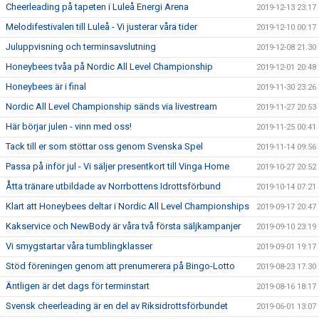
Cheerleading på tapeten i Luleå Energi Arena
2019-12-13 23:17
Melodifestivalen till Luleå - Vi justerar våra tider
2019-12-10 00:17
Juluppvisning och terminsavslutning
2019-12-08 21:30
Honeybees tvåa på Nordic All Level Championship
2019-12-01 20:48
Honeybees är i final
2019-11-30 23:26
Nordic All Level Championship sänds via livestream
2019-11-27 20:53
Här börjar julen - vinn med oss!
2019-11-25 00:41
Tack till er som stöttar oss genom Svenska Spel
2019-11-14 09:56
Passa på inför jul - Vi säljer presentkort till Vinga Home
2019-10-27 20:52
Åtta tränare utbildade av Norrbottens Idrottsförbund
2019-10-14 07:21
Klart att Honeybees deltar i Nordic All Level Championships
2019-09-17 20:47
Kakservice och NewBody är våra två första säljkampanjer
2019-09-10 23:19
Vi smygstartar våra tumblingklasser
2019-09-01 19:17
Stöd föreningen genom att prenumerera på Bingo-Lotto
2019-08-23 17:30
Äntligen är det dags för terminstart
2019-08-16 18:17
Svensk cheerleading är en del av Riksidrottsförbundet
2019-06-01 13:07