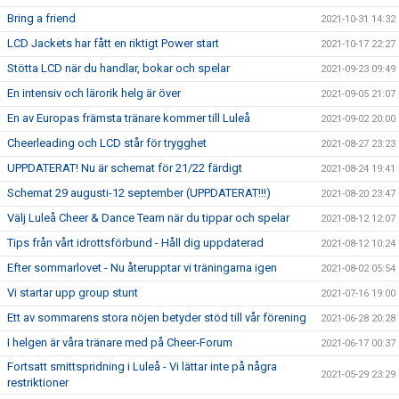
Bring a friend
2021-10-31 14:32
LCD Jackets har fått en riktigt Power start
2021-10-17 22:27
Stötta LCD när du handlar, bokar och spelar
2021-09-23 09:49
En intensiv och lärorik helg är över
2021-09-05 21:07
En av Europas främsta tränare kommer till Luleå
2021-09-02 20:00
Cheerleading och LCD står för trygghet
2021-08-27 23:23
UPPDATERAT! Nu är schemat för 21/22 färdigt
2021-08-24 19:41
Schemat 29 augusti-12 september (UPPDATERAT!!!)
2021-08-20 23:47
Välj Luleå Cheer & Dance Team när du tippar och spelar
2021-08-12 12:07
Tips från vårt idrottsförbund - Håll dig uppdaterad
2021-08-12 10:24
Efter sommarlovet - Nu återupptar vi träningarna igen
2021-08-02 05:54
Vi startar upp group stunt
2021-07-16 19:00
Ett av sommarens stora nöjen betyder stöd till vår förening
2021-06-28 20:28
I helgen är våra tränare med på Cheer-Forum
2021-06-17 00:37
Fortsatt smittspridning i Luleå - Vi lättar inte på några
2021-05-29 23:29
restriktioner