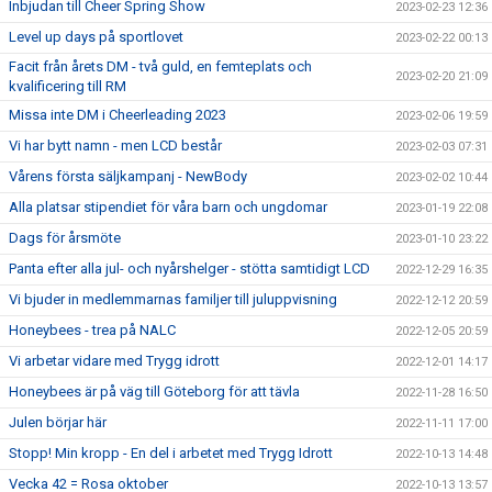
Inbjudan till Cheer Spring Show
2023-02-23 12:36
Level up days på sportlovet
2023-02-22 00:13
Facit från årets DM - två guld, en femteplats och
2023-02-20 21:09
kvalificering till RM
Missa inte DM i Cheerleading 2023
2023-02-06 19:59
Vi har bytt namn - men LCD består
2023-02-03 07:31
Vårens första säljkampanj - NewBody
2023-02-02 10:44
Alla platsar stipendiet för våra barn och ungdomar
2023-01-19 22:08
Dags för årsmöte
2023-01-10 23:22
Panta efter alla jul- och nyårshelger - stötta samtidigt LCD
2022-12-29 16:35
Vi bjuder in medlemmarnas familjer till juluppvisning
2022-12-12 20:59
Honeybees - trea på NALC
2022-12-05 20:59
Vi arbetar vidare med Trygg idrott
2022-12-01 14:17
Honeybees är på väg till Göteborg för att tävla
2022-11-28 16:50
Julen börjar här
2022-11-11 17:00
Stopp! Min kropp - En del i arbetet med Trygg Idrott
2022-10-13 14:48
Vecka 42 = Rosa oktober
2022-10-13 13:57