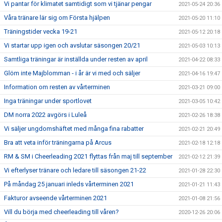
Vi pantar för klimatet samtidigt som vi tjänar pengar
2021-05-24 20:36
Våra tränare lär sig om Första hjälpen
2021-05-20 11:10
Träningstider vecka 19-21
2021-05-12 20:18
Vi startar upp igen och avslutar säsongen 20/21
2021-05-03 10:13
Samtliga träningar är inställda under resten av april
2021-04-22 08:33
Glöm inte Majblomman - i år är vi med och säljer
2021-04-16 19:47
Information om resten av vårterminen
2021-03-21 09:00
Inga träningar under sportlovet
2021-03-05 10:42
DM norra 2022 avgörs i Luleå
2021-02-26 18:38
Vi säljer ungdomshäftet med många fina rabatter
2021-02-21 20:49
Bra att veta inför träningarna på Arcus
2021-02-18 12:18
RM & SM i Cheerleading 2021 flyttas från maj till september
2021-02-12 21:39
Vi efterlyser tränare och ledare till säsongen 21-22
2021-01-28 22:30
På måndag 25 januari inleds vårterminen 2021
2021-01-21 11:43
Fakturor avseende vårterminen 2021
2021-01-08 21:56
Vill du börja med cheerleading till våren?
2020-12-26 20:06