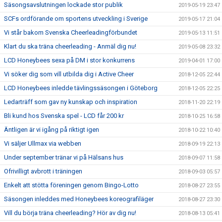
Säsongsavslutningen lockade stor publik
2019-05-19 23:47
SCFs ordförande om sportens utveckling i Sverige
2019-05-17 21:04
Vi står bakom Svenska Cheerleadingförbundet
2019-05-13 11:51
Klart du ska träna cheerleading - Anmäl dig nu!
2019-05-08 23:32
LCD Honeybees sexa på DM i stor konkurrens
2019-04-01 17:00
Vi söker dig som vill utbilda dig i Active Cheer
2018-12-05 22:44
LCD Honeybees inledde tävlingssäsongen i Göteborg
2018-12-05 22:25
Ledarträff som gav ny kunskap och inspiration
2018-11-20 22:19
Bli kund hos Svenska spel - LCD får 200 kr
2018-10-25 16:58
Äntligen är vi igång på riktigt igen
2018-10-22 10:40
Vi säljer Ullmax via webben
2018-09-19 22:13
Under september tränar vi på Hälsans hus
2018-09-07 11:58
Ofrivilligt avbrott i träningen
2018-09-03 05:57
Enkelt att stötta föreningen genom Bingo-Lotto
2018-08-27 23:55
Säsongen inleddes med Honeybees koreografiläger
2018-08-27 23:30
Vill du börja träna cheerleading? Hör av dig nu!
2018-08-13 05:41