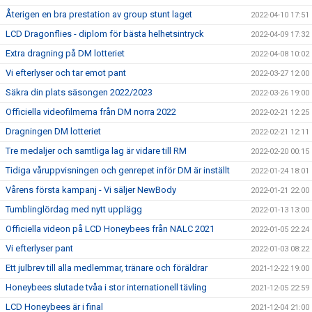
Återigen en bra prestation av group stunt laget
2022-04-10 17:51
LCD Dragonflies - diplom för bästa helhetsintryck
2022-04-09 17:32
Extra dragning på DM lotteriet
2022-04-08 10:02
Vi efterlyser och tar emot pant
2022-03-27 12:00
Säkra din plats säsongen 2022/2023
2022-03-26 19:00
Officiella videofilmerna från DM norra 2022
2022-02-21 12:25
Dragningen DM lotteriet
2022-02-21 12:11
Tre medaljer och samtliga lag är vidare till RM
2022-02-20 00:15
Tidiga våruppvisningen och genrepet inför DM är inställt
2022-01-24 18:01
Vårens första kampanj - Vi säljer NewBody
2022-01-21 22:00
Tumblinglördag med nytt upplägg
2022-01-13 13:00
Officiella videon på LCD Honeybees från NALC 2021
2022-01-05 22:24
Vi efterlyser pant
2022-01-03 08:22
Ett julbrev till alla medlemmar, tränare och föräldrar
2021-12-22 19:00
Honeybees slutade tvåa i stor internationell tävling
2021-12-05 22:59
LCD Honeybees är i final
2021-12-04 21:00