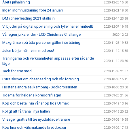
Årets julhälsning
2020-12-23 15:50
Ingen inomhusträning före 24 januari
2020-12-21 18:50
DM i cheerleading 2021 ställs in
2020-12-14 23:28
Vi bjuder på digital uppvisning och fyller hallen virituellt
2020-12-07 19:45
Vår egen julkalender - LCD Christmas Challange
2020-12-02
Maxgränsen på åtta personer gäller inte träning
2020-11-25 19:33
Julen börjar här - vinn med oss!
2020-11-12 15:35
Träningarna och verksamheten anpassas efter rådande
2020-11-10 23:30
läge
Tack för erat stöd
2020-11-09 21:37
Extra skriver om cheerleading och vår förening
2020-10-08 15:11
Höstens andra säljkampanj - Sockgrossisten
2020-10-06 23:00
Tiderna för helgens koreografiläger
2020-09-20 21:56
Köp och beställ via vår shop hos Ullmax
2020-09-19 13:16
Roligt att få träna i nya hallen
2020-09-13 20:32
Vi säger grattis till tre nyutbildade tränare
2020-09-06 19:25
Köp fina och välsmakande kryddboxar
2020-09-02 17:43