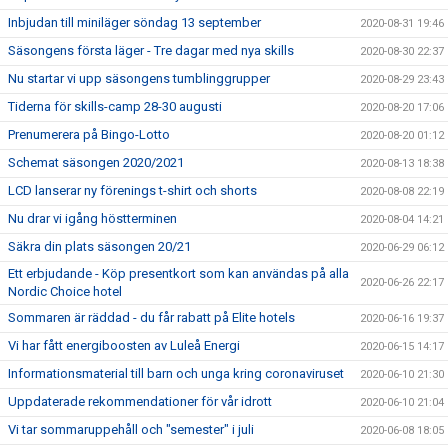
Inbjudan till miniläger söndag 13 september
2020-08-31 19:46
Säsongens första läger - Tre dagar med nya skills
2020-08-30 22:37
Nu startar vi upp säsongens tumblinggrupper
2020-08-29 23:43
Tiderna för skills-camp 28-30 augusti
2020-08-20 17:06
Prenumerera på Bingo-Lotto
2020-08-20 01:12
Schemat säsongen 2020/2021
2020-08-13 18:38
LCD lanserar ny förenings t-shirt och shorts
2020-08-08 22:19
Nu drar vi igång höstterminen
2020-08-04 14:21
Säkra din plats säsongen 20/21
2020-06-29 06:12
Ett erbjudande - Köp presentkort som kan användas på alla
2020-06-26 22:17
Nordic Choice hotel
Sommaren är räddad - du får rabatt på Elite hotels
2020-06-16 19:37
Vi har fått energiboosten av Luleå Energi
2020-06-15 14:17
Informationsmaterial till barn och unga kring coronaviruset
2020-06-10 21:30
Uppdaterade rekommendationer för vår idrott
2020-06-10 21:04
Vi tar sommaruppehåll och "semester" i juli
2020-06-08 18:05