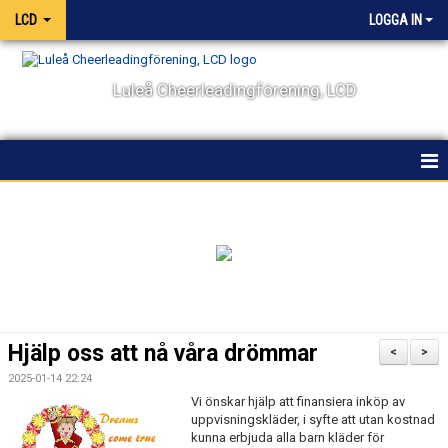
LCD
LOGGA IN
Luleå Cheerleadingförening, LCD
HEM
NYHETER
OM KLUBBEN
KALENDER
Hjälp oss att nå våra drömmar
<
>
VÅRA LAG OCH TRÄNARE
2025-01-14 22:24
Vi önskar hjälp att finansiera inköp av
TÄVLING
uppvisningskläder, i syfte att utan kostnad
kunna erbjuda alla barn kläder för