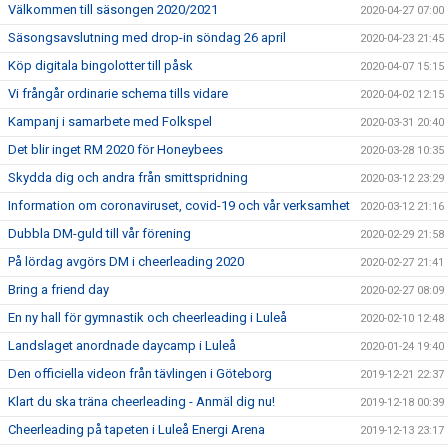
Välkommen till säsongen 2020/2021
2020-04-27 07:00
Säsongsavslutning med drop-in söndag 26 april
2020-04-23 21:45
Köp digitala bingolotter till påsk
2020-04-07 15:15
Vi frångår ordinarie schema tills vidare
2020-04-02 12:15
Kampanj i samarbete med Folkspel
2020-03-31 20:40
Det blir inget RM 2020 för Honeybees
2020-03-28 10:35
Skydda dig och andra från smittspridning
2020-03-12 23:29
Information om coronaviruset, covid-19 och vår verksamhet
2020-03-12 21:16
Dubbla DM-guld till vår förening
2020-02-29 21:58
På lördag avgörs DM i cheerleading 2020
2020-02-27 21:41
Bring a friend day
2020-02-27 08:09
En ny hall för gymnastik och cheerleading i Luleå
2020-02-10 12:48
Landslaget anordnade daycamp i Luleå
2020-01-24 19:40
Den officiella videon från tävlingen i Göteborg
2019-12-21 22:37
Klart du ska träna cheerleading - Anmäl dig nu!
2019-12-18 00:39
Cheerleading på tapeten i Luleå Energi Arena
2019-12-13 23:17