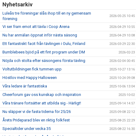
Nyhetsarkiv
Luleås tre föreningar slås ihop till en ny gemensam
2026-05-25 10:45
förening
Vi ser fram emot att tävla i Coop Arena
2026-04-29 10:55
Nu har anmälan öppnat inför nästa säsong
2026-04-29 10:08
Ett fantastiskt facit från tävlingen i Oulu, Finland
2026-03-29 22:30
Bumblebees bjöd på ett fint program under DM
2026-02-23
Nöjda och stolta efter säsongens första tävling
2026-02-04 00:45
Voltutbildningen fick tummen upp
2025-10-27 13:16
Höstlov med Happy Halloween
2025-10-24 09:08
Våra ledare är fantastiska
2025-10-06 13:04
Cheerforum gav oss kunskap och inspiration
2025-10-02
Våra tränare fortsätter att utbilda sig - Härligt!
2025-09-14 14:57
Nu släpper vi de fasta tiderna för 25/26
2025-09-08 22:12
Årets Prideparad blev en riktig folkfest
2025-08-25 22:29
Specialtider under vecka 35
2025-08-22 16:30