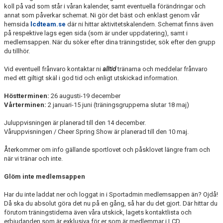
koll på vad som står i våran kalender, samt eventuella förändringar och
annat som påverkar schemat. Ni gör det bäst och enklast genom vår
hemsida
lcdteam.se
där ni hittar aktivitetskalendern. Schemat finns även
på respektive lags egen sida (som är under uppdatering), samt i
medlemsappen. När du söker efter dina träningstider, sök efter den grupp
du tillhör.
Vid eventuell frånvaro kontaktar ni
alltid
tränarna och meddelar frånvaro
med ett giltigt skäl i god tid och enligt utskickad information.
Höstterminen:
26 augusti-19 december
Vårterminen:
2 januari-15 juni (träningsgrupperna slutar 18 maj)
Juluppvisningen är planerad till den 14 december.
Våruppvisningen / Cheer Spring Show är planerad till den 10 maj.
Återkommer om info gällande sportlovet och påsklovet längre fram och
när vi tränar och inte.
Glöm inte medlemsappen
Har du inte laddat ner och loggat in i Sportadmin medlemsappen än? Ojdå!
Då ska du absolut göra det nu på en gång, så har du det gjort. Där hittar du
förutom träningstiderna även våra utskick, lagets kontaktlista och
erbjudanden som är exklusiva för er som är medlemmar i LCD.