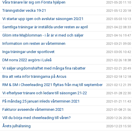
Våra tränare lär sig om Första hjälpen
2021-05-20 11:10
Träningstider vecka 19-21
2021-05-12 20:18
Vi startar upp igen och avslutar säsongen 20/21
2021-05-03 10:13
Samtliga träningar är inställda under resten av april
2021-04-22 08:33
Glöm inte Majblomman - i år är vi med och säljer
2021-04-16 19:47
Information om resten av vårterminen
2021-03-21 09:00
Inga träningar under sportlovet
2021-03-05 10:42
DM norra 2022 avgörs i Luleå
2021-02-26 18:38
Vi säljer ungdomshäftet med många fina rabatter
2021-02-21 20:49
Bra att veta inför träningarna på Arcus
2021-02-18 12:18
RM & SM i Cheerleading 2021 flyttas från maj till september
2021-02-12 21:39
Vi efterlyser tränare och ledare till säsongen 21-22
2021-01-28 22:30
På måndag 25 januari inleds vårterminen 2021
2021-01-21 11:43
Fakturor avseende vårterminen 2021
2021-01-08 21:56
Vill du börja med cheerleading till våren?
2020-12-26 20:06
Årets julhälsning
2020-12-23 15:50