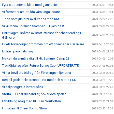
Fyra studenter är klara med gymnasiet
2023-06-09 16:54
Vi fortsätter att utbilda våra unga ledare
2023-06-06 15:44
Tiden som juniorer avslutades med RM
2023-05-22 17:28
Vi vill vinna Föreningskampen – Hjälp oss!
2023-05-08 22:39
Unikt läger i spåren av stort intresse för cheerleading i
2023-04-30 23:21
Gällivare
LKAB förverkligar drömmen om ett cheerläger i Gällivare
2023-04-11 23:31
En liten påskhälsning
2023-04-06 21:35
Nu kan du anmäla dig till Hit Summer Camp 23
2023-04-06 10:05
Tre nöjda lag efter Future Spring Cup (UPPDATERAT!)
2023-04-03 00:06
Vi har beviljats bidrag från Föreningsmiljonerna
2023-03-28 20:59
Beställ goda delikatesser - var med och stötta LCD
2023-03-25 16:20
Vi säljer digitala lotter i påsk
2023-03-21 22:47
Stötta LCD när du handlar, bokar och spelar
2023-03-11 19:06
Utbildningsdag med RF Sisu Norrbotten
2023-02-25 21:57
Inbjudan till Cheer Spring Show
2023-02-23 12:36