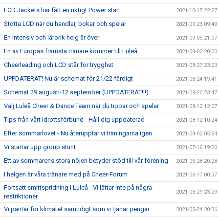
LCD Jackets har fått en riktigt Power start
2021-10-17 22:27
Stötta LCD när du handlar, bokar och spelar
2021-09-23 09:49
En intensiv och lärorik helg är över
2021-09-05 21:07
En av Europas främsta tränare kommer till Luleå
2021-09-02 20:00
Cheerleading och LCD står för trygghet
2021-08-27 23:23
UPPDATERAT! Nu är schemat för 21/22 färdigt
2021-08-24 19:41
Schemat 29 augusti-12 september (UPPDATERAT!!!)
2021-08-20 23:47
Välj Luleå Cheer & Dance Team när du tippar och spelar
2021-08-12 12:07
Tips från vårt idrottsförbund - Håll dig uppdaterad
2021-08-12 10:24
Efter sommarlovet - Nu återupptar vi träningarna igen
2021-08-02 05:54
Vi startar upp group stunt
2021-07-16 19:00
Ett av sommarens stora nöjen betyder stöd till vår förening
2021-06-28 20:28
I helgen är våra tränare med på Cheer-Forum
2021-06-17 00:37
Fortsatt smittspridning i Luleå - Vi lättar inte på några
2021-05-29 23:29
restriktioner
Vi pantar för klimatet samtidigt som vi tjänar pengar
2021-05-24 20:36