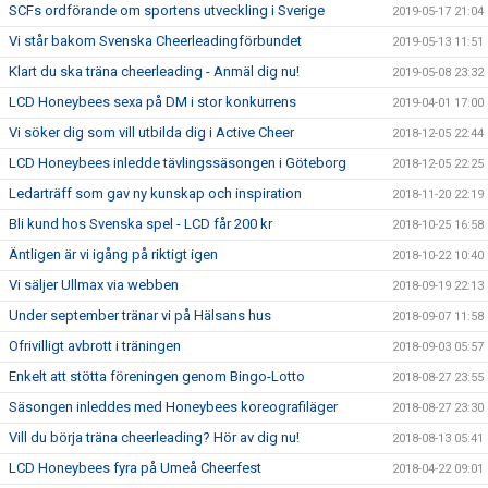
SCFs ordförande om sportens utveckling i Sverige
2019-05-17 21:04
Vi står bakom Svenska Cheerleadingförbundet
2019-05-13 11:51
Klart du ska träna cheerleading - Anmäl dig nu!
2019-05-08 23:32
LCD Honeybees sexa på DM i stor konkurrens
2019-04-01 17:00
Vi söker dig som vill utbilda dig i Active Cheer
2018-12-05 22:44
LCD Honeybees inledde tävlingssäsongen i Göteborg
2018-12-05 22:25
Ledarträff som gav ny kunskap och inspiration
2018-11-20 22:19
Bli kund hos Svenska spel - LCD får 200 kr
2018-10-25 16:58
Äntligen är vi igång på riktigt igen
2018-10-22 10:40
Vi säljer Ullmax via webben
2018-09-19 22:13
Under september tränar vi på Hälsans hus
2018-09-07 11:58
Ofrivilligt avbrott i träningen
2018-09-03 05:57
Enkelt att stötta föreningen genom Bingo-Lotto
2018-08-27 23:55
Säsongen inleddes med Honeybees koreografiläger
2018-08-27 23:30
Vill du börja träna cheerleading? Hör av dig nu!
2018-08-13 05:41
LCD Honeybees fyra på Umeå Cheerfest
2018-04-22 09:01