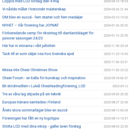
Loppis med LCD lördag den 4 maj
2024-04-10 18:53
Vi nådde målet i historiskt mästerskap
2024-03-26 21:44
DM blev en succé - fem starter och fem medaljer
2024-02-10 19:50
NYHET – Vår förening har JOYNAT
2024-01-26 20:55
Förberedande camp för riksintag till damlandslaget för
2024-01-16 22:30
juniorer säsongen 24/25
Här har ni vinnarna i vårt jullotteri
2023-11-30 20:24
Tack till er som väljer oss hos Svenska spel
2023-11-23 10:45
2023-11-06 23:21
Missa inte Cheer Christmas Show
2023-11-05 22:22
Cheer Forum - en källa för kunskap och inspiration
2023-09-18 06:37
Bli stödmedlem i Luleå Cheerleadingförening, LCD
2023-09-12
Tre av våra lag slipade på sin teknik
2023-09-05 20:20
Europas tränare samlades i Finland
2023-08-27 23:30
Årets stora sommarläger blev en succé
2023-08-15 00:54
Föreningen har fått en ny logotype
2023-08-14 10:47
Stötta LCD med dina inköp - gäller även företag
2023-08-03 23:30