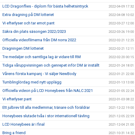
LCD Dragonflies - diplom för bästa helhetsintryck
2022-04-09 17:32
Extra dragning på DM lotteriet
2022-04-08 10:02
Vi efterlyser och tar emot pant
2022-03-27 12:00
Säkra din plats säsongen 2022/2023
2022-03-26 19:00
Officiella videofilmerna från DM norra 2022
2022-02-21 12:25
Dragningen DM lotteriet
2022-02-21 12:11
Tre medaljer och samtliga lag är vidare till RM
2022-02-20 00:15
Tidiga våruppvisningen och genrepet inför DM är inställt
2022-01-24 18:01
Vårens första kampanj - Vi säljer NewBody
2022-01-21 22:00
Tumblinglördag med nytt upplägg
2022-01-13 13:00
Officiella videon på LCD Honeybees från NALC 2021
2022-01-05 22:24
Vi efterlyser pant
2022-01-03 08:22
Ett julbrev till alla medlemmar, tränare och föräldrar
2021-12-22 19:00
Honeybees slutade tvåa i stor internationell tävling
2021-12-05 22:59
LCD Honeybees är i final
2021-12-04 21:00
Bring a friend
2021-10-31 14:32