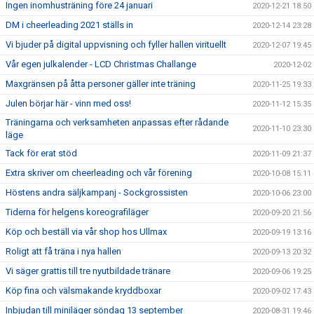
Ingen inomhusträning före 24 januari
2020-12-21 18:50
DM i cheerleading 2021 ställs in
2020-12-14 23:28
Vi bjuder på digital uppvisning och fyller hallen virituellt
2020-12-07 19:45
Vår egen julkalender - LCD Christmas Challange
2020-12-02
Maxgränsen på åtta personer gäller inte träning
2020-11-25 19:33
Julen börjar här - vinn med oss!
2020-11-12 15:35
Träningarna och verksamheten anpassas efter rådande
2020-11-10 23:30
läge
Tack för erat stöd
2020-11-09 21:37
Extra skriver om cheerleading och vår förening
2020-10-08 15:11
Höstens andra säljkampanj - Sockgrossisten
2020-10-06 23:00
Tiderna för helgens koreografiläger
2020-09-20 21:56
Köp och beställ via vår shop hos Ullmax
2020-09-19 13:16
Roligt att få träna i nya hallen
2020-09-13 20:32
Vi säger grattis till tre nyutbildade tränare
2020-09-06 19:25
Köp fina och välsmakande kryddboxar
2020-09-02 17:43
Inbjudan till miniläger söndag 13 september
2020-08-31 19:46