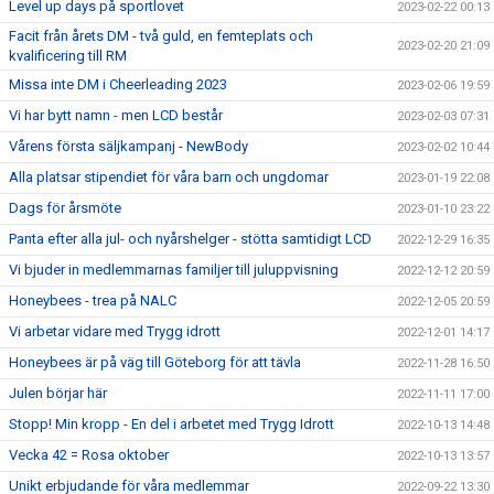
Level up days på sportlovet
2023-02-22 00:13
Facit från årets DM - två guld, en femteplats och
2023-02-20 21:09
kvalificering till RM
Missa inte DM i Cheerleading 2023
2023-02-06 19:59
Vi har bytt namn - men LCD består
2023-02-03 07:31
Vårens första säljkampanj - NewBody
2023-02-02 10:44
Alla platsar stipendiet för våra barn och ungdomar
2023-01-19 22:08
Dags för årsmöte
2023-01-10 23:22
Panta efter alla jul- och nyårshelger - stötta samtidigt LCD
2022-12-29 16:35
Vi bjuder in medlemmarnas familjer till juluppvisning
2022-12-12 20:59
Honeybees - trea på NALC
2022-12-05 20:59
Vi arbetar vidare med Trygg idrott
2022-12-01 14:17
Honeybees är på väg till Göteborg för att tävla
2022-11-28 16:50
Julen börjar här
2022-11-11 17:00
Stopp! Min kropp - En del i arbetet med Trygg Idrott
2022-10-13 14:48
Vecka 42 = Rosa oktober
2022-10-13 13:57
Unikt erbjudande för våra medlemmar
2022-09-22 13:30