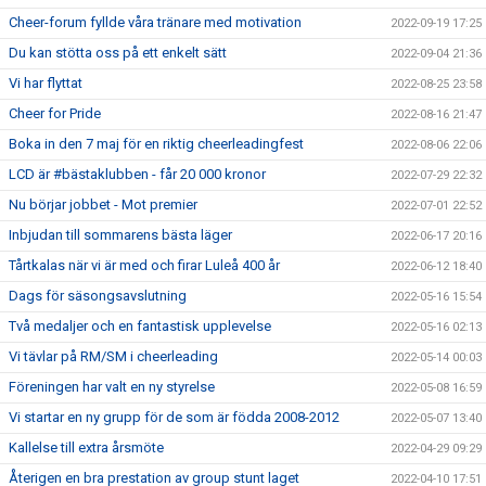
Cheer-forum fyllde våra tränare med motivation
2022-09-19 17:25
Du kan stötta oss på ett enkelt sätt
2022-09-04 21:36
Vi har flyttat
2022-08-25 23:58
Cheer for Pride
2022-08-16 21:47
Boka in den 7 maj för en riktig cheerleadingfest
2022-08-06 22:06
LCD är #bästaklubben - får 20 000 kronor
2022-07-29 22:32
Nu börjar jobbet - Mot premier
2022-07-01 22:52
Inbjudan till sommarens bästa läger
2022-06-17 20:16
Tårtkalas när vi är med och firar Luleå 400 år
2022-06-12 18:40
Dags för säsongsavslutning
2022-05-16 15:54
Två medaljer och en fantastisk upplevelse
2022-05-16 02:13
Vi tävlar på RM/SM i cheerleading
2022-05-14 00:03
Föreningen har valt en ny styrelse
2022-05-08 16:59
Vi startar en ny grupp för de som är födda 2008-2012
2022-05-07 13:40
Kallelse till extra årsmöte
2022-04-29 09:29
Återigen en bra prestation av group stunt laget
2022-04-10 17:51