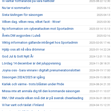
Vi väntar fortfarande på våra halltider
2025-08-22 12:30
Nu tar vi sommarlov
2025-06-15
Sista tävlingen för säsongen
2025-04-13
Vilken dag. vilken resa, vilket facit - Wow!
2025-03-30
Ny information om cyberattacken mot Sportadmin
2025-03-14 15:13
Årets DM avgjordes i Luleå
2025-02-16
Viktig information gällande intrånget hos Sportadmin
2025-02-05 17:46
Hjälp oss att nå våra drömmar
2025-01-14 22:24
God Jul & Gott Nytt År
2024-12-31 11:56
Lördag 14 december är det juluppvisning
2024-11-28 18:31
Joyna oss - bara vinnare i digitalt prenumerationslotteri
2024-09-19 17:00
Säsongen 2024/2025 är igång
2024-09-15 08:00
Kärlek och värme - trots blåsten under Pride
2024-08-24 21:33
Missa inte att anmäla dig till den kommande säsongen
2024-07-11 10:07
RM / SM visade vilken nivå det är på svensk cheerleading
2024-06-01 08:03
Vi har varit och tävlat i Finland
2024-04-15 12:31