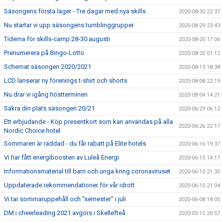
Säsongens första läger - Tre dagar med nya skills
2020-08-30 22:37
Nu startar vi upp säsongens tumblinggrupper
2020-08-29 23:43
Tiderna för skills-camp 28-30 augusti
2020-08-20 17:06
Prenumerera på Bingo-Lotto
2020-08-20 01:12
Schemat säsongen 2020/2021
2020-08-13 18:38
LCD lanserar ny förenings t-shirt och shorts
2020-08-08 22:19
Nu drar vi igång höstterminen
2020-08-04 14:21
Säkra din plats säsongen 20/21
2020-06-29 06:12
Ett erbjudande - Köp presentkort som kan användas på alla
2020-06-26 22:17
Nordic Choice hotel
Sommaren är räddad - du får rabatt på Elite hotels
2020-06-16 19:37
Vi har fått energiboosten av Luleå Energi
2020-06-15 14:17
Informationsmaterial till barn och unga kring coronaviruset
2020-06-10 21:30
Uppdaterade rekommendationer för vår idrott
2020-06-10 21:04
Vi tar sommaruppehåll och "semester" i juli
2020-06-08 18:05
DM i cheerleading 2021 avgörs i Skellefteå
2020-05-15 20:57