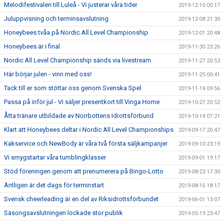
Melodifestivalen till Luleå - Vi justerar våra tider
2019-12-10 00:17
Juluppvisning och terminsavslutning
2019-12-08 21:30
Honeybees tvåa på Nordic All Level Championship
2019-12-01 20:48
Honeybees är i final
2019-11-30 23:26
Nordic All Level Championship sänds via livestream
2019-11-27 20:53
Här börjar julen - vinn med oss!
2019-11-25 00:41
Tack till er som stöttar oss genom Svenska Spel
2019-11-14 09:56
Passa på inför jul - Vi säljer presentkort till Vinga Home
2019-10-27 20:52
Åtta tränare utbildade av Norrbottens Idrottsförbund
2019-10-14 07:21
Klart att Honeybees deltar i Nordic All Level Championships
2019-09-17 20:47
Kakservice och NewBody är våra två första säljkampanjer
2019-09-10 23:19
Vi smygstartar våra tumblingklasser
2019-09-01 19:17
Stöd föreningen genom att prenumerera på Bingo-Lotto
2019-08-23 17:30
Äntligen är det dags för terminstart
2019-08-16 18:17
Svensk cheerleading är en del av Riksidrottsförbundet
2019-06-01 13:07
Säsongsavslutningen lockade stor publik
2019-05-19 23:47