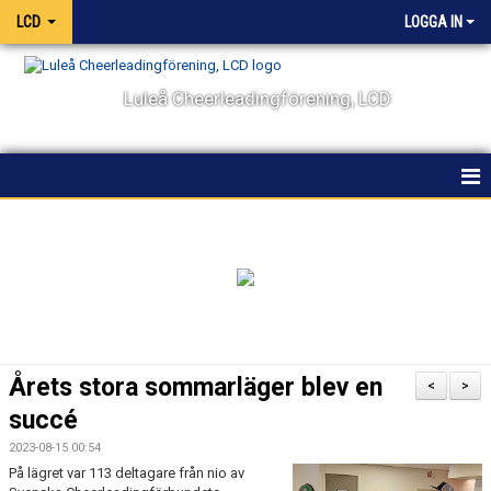
LCD
LOGGA IN
Luleå Cheerleadingförening, LCD
HEM
NYHETER
OM KLUBBEN
KALENDER
Årets stora sommarläger blev en
<
>
VÅRA LAG OCH TRÄNARE
succé
2023-08-15 00:54
TÄVLING
På lägret var 113 deltagare från nio av