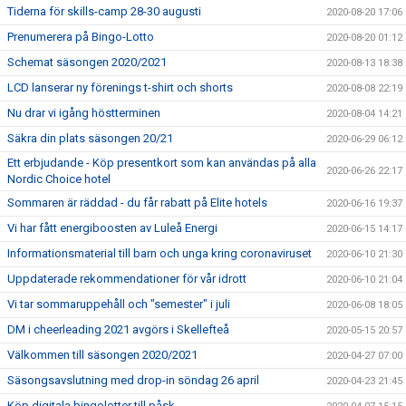
Tiderna för skills-camp 28-30 augusti
2020-08-20 17:06
Prenumerera på Bingo-Lotto
2020-08-20 01:12
Schemat säsongen 2020/2021
2020-08-13 18:38
LCD lanserar ny förenings t-shirt och shorts
2020-08-08 22:19
Nu drar vi igång höstterminen
2020-08-04 14:21
Säkra din plats säsongen 20/21
2020-06-29 06:12
Ett erbjudande - Köp presentkort som kan användas på alla
2020-06-26 22:17
Nordic Choice hotel
Sommaren är räddad - du får rabatt på Elite hotels
2020-06-16 19:37
Vi har fått energiboosten av Luleå Energi
2020-06-15 14:17
Informationsmaterial till barn och unga kring coronaviruset
2020-06-10 21:30
Uppdaterade rekommendationer för vår idrott
2020-06-10 21:04
Vi tar sommaruppehåll och "semester" i juli
2020-06-08 18:05
DM i cheerleading 2021 avgörs i Skellefteå
2020-05-15 20:57
Välkommen till säsongen 2020/2021
2020-04-27 07:00
Säsongsavslutning med drop-in söndag 26 april
2020-04-23 21:45
Köp digitala bingolotter till påsk