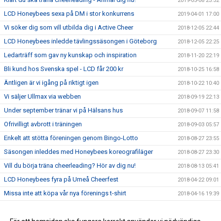
2019-05-08 23:32
LCD Honeybees sexa på DM i stor konkurrens
2019-04-01 17:00
Vi söker dig som vill utbilda dig i Active Cheer
2018-12-05 22:44
LCD Honeybees inledde tävlingssäsongen i Göteborg
2018-12-05 22:25
Ledarträff som gav ny kunskap och inspiration
2018-11-20 22:19
Bli kund hos Svenska spel - LCD får 200 kr
2018-10-25 16:58
Äntligen är vi igång på riktigt igen
2018-10-22 10:40
Vi säljer Ullmax via webben
2018-09-19 22:13
Under september tränar vi på Hälsans hus
2018-09-07 11:58
Ofrivilligt avbrott i träningen
2018-09-03 05:57
Enkelt att stötta föreningen genom Bingo-Lotto
2018-08-27 23:55
Säsongen inleddes med Honeybees koreografiläger
2018-08-27 23:30
Vill du börja träna cheerleading? Hör av dig nu!
2018-08-13 05:41
LCD Honeybees fyra på Umeå Cheerfest
2018-04-22 09:01
Missa inte att köpa vår nya förenings t-shirt
2018-04-16 19:39
Tränare och ledare efterlyses
2018-04-16 17:30
Träna och tävla med LCD säsongen 18/19