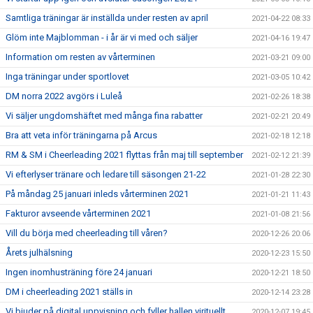
Samtliga träningar är inställda under resten av april
2021-04-22 08:33
Glöm inte Majblomman - i år är vi med och säljer
2021-04-16 19:47
Information om resten av vårterminen
2021-03-21 09:00
Inga träningar under sportlovet
2021-03-05 10:42
DM norra 2022 avgörs i Luleå
2021-02-26 18:38
Vi säljer ungdomshäftet med många fina rabatter
2021-02-21 20:49
Bra att veta inför träningarna på Arcus
2021-02-18 12:18
RM & SM i Cheerleading 2021 flyttas från maj till september
2021-02-12 21:39
Vi efterlyser tränare och ledare till säsongen 21-22
2021-01-28 22:30
På måndag 25 januari inleds vårterminen 2021
2021-01-21 11:43
Fakturor avseende vårterminen 2021
2021-01-08 21:56
Vill du börja med cheerleading till våren?
2020-12-26 20:06
Årets julhälsning
2020-12-23 15:50
Ingen inomhusträning före 24 januari
2020-12-21 18:50
DM i cheerleading 2021 ställs in
2020-12-14 23:28
Vi bjuder på digital uppvisning och fyller hallen virituellt
2020-12-07 19:45