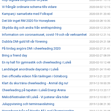
2020-04-07 15:15
Vi frångår ordinarie schema tills vidare
2020-04-02 12:15
Kampanj i samarbete med Folkspel
2020-03-31 20:40
Det blir inget RM 2020 för Honeybees
2020-03-28 10:35
Skydda dig och andra från smittspridning
2020-03-12 23:29
Information om coronaviruset, covid-19 och vår verksamhet
2020-03-12 21:16
Dubbla DM-guld till vår förening
2020-02-29 21:58
På lördag avgörs DM i cheerleading 2020
2020-02-27 21:41
Bring a friend day
2020-02-27 08:09
En ny hall för gymnastik och cheerleading i Luleå
2020-02-10 12:48
Landslaget anordnade daycamp i Luleå
2020-01-24 19:40
Den officiella videon från tävlingen i Göteborg
2019-12-21 22:37
Klart du ska träna cheerleading - Anmäl dig nu!
2019-12-18 00:39
Cheerleading på tapeten i Luleå Energi Arena
2019-12-13 23:17
Melodifestivalen till Luleå - Vi justerar våra tider
2019-12-10 00:17
Juluppvisning och terminsavslutning
2019-12-08 21:30
Honeybees tvåa på Nordic All Level Championship