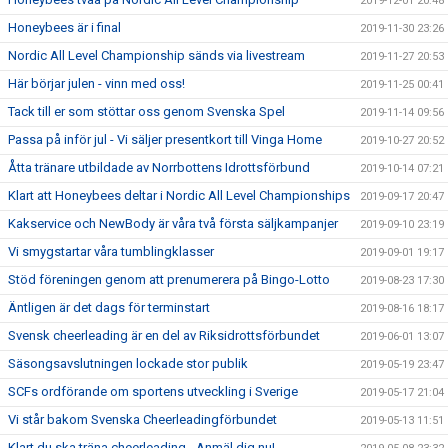
2019-12-01 20:48
Honeybees är i final
2019-11-30 23:26
Nordic All Level Championship sänds via livestream
2019-11-27 20:53
Här börjar julen - vinn med oss!
2019-11-25 00:41
Tack till er som stöttar oss genom Svenska Spel
2019-11-14 09:56
Passa på inför jul - Vi säljer presentkort till Vinga Home
2019-10-27 20:52
Åtta tränare utbildade av Norrbottens Idrottsförbund
2019-10-14 07:21
Klart att Honeybees deltar i Nordic All Level Championships
2019-09-17 20:47
Kakservice och NewBody är våra två första säljkampanjer
2019-09-10 23:19
Vi smygstartar våra tumblingklasser
2019-09-01 19:17
Stöd föreningen genom att prenumerera på Bingo-Lotto
2019-08-23 17:30
Äntligen är det dags för terminstart
2019-08-16 18:17
Svensk cheerleading är en del av Riksidrottsförbundet
2019-06-01 13:07
Säsongsavslutningen lockade stor publik
2019-05-19 23:47
SCFs ordförande om sportens utveckling i Sverige
2019-05-17 21:04
Vi står bakom Svenska Cheerleadingförbundet
2019-05-13 11:51
Klart du ska träna cheerleading - Anmäl dig nu!