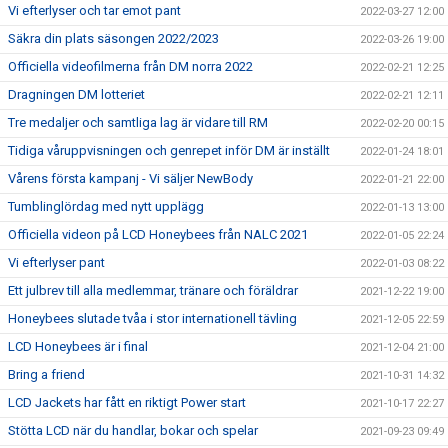
Vi efterlyser och tar emot pant
2022-03-27 12:00
Säkra din plats säsongen 2022/2023
2022-03-26 19:00
Officiella videofilmerna från DM norra 2022
2022-02-21 12:25
Dragningen DM lotteriet
2022-02-21 12:11
Tre medaljer och samtliga lag är vidare till RM
2022-02-20 00:15
Tidiga våruppvisningen och genrepet inför DM är inställt
2022-01-24 18:01
Vårens första kampanj - Vi säljer NewBody
2022-01-21 22:00
Tumblinglördag med nytt upplägg
2022-01-13 13:00
Officiella videon på LCD Honeybees från NALC 2021
2022-01-05 22:24
Vi efterlyser pant
2022-01-03 08:22
Ett julbrev till alla medlemmar, tränare och föräldrar
2021-12-22 19:00
Honeybees slutade tvåa i stor internationell tävling
2021-12-05 22:59
LCD Honeybees är i final
2021-12-04 21:00
Bring a friend
2021-10-31 14:32
LCD Jackets har fått en riktigt Power start
2021-10-17 22:27
Stötta LCD när du handlar, bokar och spelar
2021-09-23 09:49