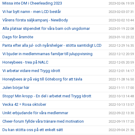
Missa inte DM i Cheerleading 2023
2023-02-06 19:59
Vi har bytt namn - men LCD består
2023-02-03 07:31
Vårens första säljkampanj - NewBody
2023-02-02 10:44
Alla platsar stipendiet för våra barn och ungdomar
2023-01-19 22:08
Dags för årsmöte
2023-01-10 23:22
Panta efter alla jul- och nyårshelger - stötta samtidigt LCD
2022-12-29 16:35
Vi bjuder in medlemmarnas familjer till juluppvisning
2022-12-12 20:59
Honeybees - trea på NALC
2022-12-05 20:59
Vi arbetar vidare med Trygg idrott
2022-12-01 14:17
Honeybees är på väg till Göteborg för att tävla
2022-11-28 16:50
Julen börjar här
2022-11-11 17:00
Stopp! Min kropp - En del i arbetet med Trygg Idrott
2022-10-13 14:48
Vecka 42 = Rosa oktober
2022-10-13 13:57
Unikt erbjudande för våra medlemmar
2022-09-22 13:30
Cheer-forum fyllde våra tränare med motivation
2022-09-19 17:25
Du kan stötta oss på ett enkelt sätt
2022-09-04 21:36