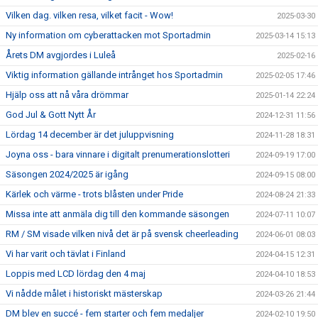
Vilken dag. vilken resa, vilket facit - Wow!
2025-03-30
Ny information om cyberattacken mot Sportadmin
2025-03-14 15:13
Årets DM avgjordes i Luleå
2025-02-16
Viktig information gällande intrånget hos Sportadmin
2025-02-05 17:46
Hjälp oss att nå våra drömmar
2025-01-14 22:24
God Jul & Gott Nytt År
2024-12-31 11:56
Lördag 14 december är det juluppvisning
2024-11-28 18:31
Joyna oss - bara vinnare i digitalt prenumerationslotteri
2024-09-19 17:00
Säsongen 2024/2025 är igång
2024-09-15 08:00
Kärlek och värme - trots blåsten under Pride
2024-08-24 21:33
Missa inte att anmäla dig till den kommande säsongen
2024-07-11 10:07
RM / SM visade vilken nivå det är på svensk cheerleading
2024-06-01 08:03
Vi har varit och tävlat i Finland
2024-04-15 12:31
Loppis med LCD lördag den 4 maj
2024-04-10 18:53
Vi nådde målet i historiskt mästerskap
2024-03-26 21:44
DM blev en succé - fem starter och fem medaljer
2024-02-10 19:50