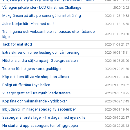
Vår egen julkalender - LCD Christmas Challange
2020-12-02
Maxgränsen på åtta personer gäller inte träning
2020-11-25 19:33
Julen börjar här - vinn med oss!
2020-11-12 15:35
Träningarna och verksamheten anpassas efter rådande
2020-11-10 23:30
läge
Tack för erat stöd
2020-11-09 21:37
Extra skriver om cheerleading och vår förening
2020-10-08 15:11
Höstens andra säljkampanj - Sockgrossisten
2020-10-06 23:00
Tiderna för helgens koreografiläger
2020-09-20 21:56
Köp och beställ via vår shop hos Ullmax
2020-09-19 13:16
Roligt att få träna i nya hallen
2020-09-13 20:32
Vi säger grattis till tre nyutbildade tränare
2020-09-06 19:25
Köp fina och välsmakande kryddboxar
2020-09-02 17:43
Inbjudan till miniläger söndag 13 september
2020-08-31 19:46
Säsongens första läger - Tre dagar med nya skills
2020-08-30 22:37
Nu startar vi upp säsongens tumblinggrupper
2020-08-29 23:43