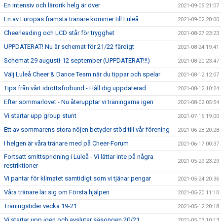
En intensiv och lärorik helg är över
2021-09-05 21:07
En av Europas främsta tränare kommer till Luleå
2021-09-02 20:00
Cheerleading och LCD står för trygghet
2021-08-27 23:23
UPPDATERAT! Nu är schemat för 21/22 färdigt
2021-08-24 19:41
Schemat 29 augusti-12 september (UPPDATERAT!!!)
2021-08-20 23:47
Välj Luleå Cheer & Dance Team när du tippar och spelar
2021-08-12 12:07
Tips från vårt idrottsförbund - Håll dig uppdaterad
2021-08-12 10:24
Efter sommarlovet - Nu återupptar vi träningarna igen
2021-08-02 05:54
Vi startar upp group stunt
2021-07-16 19:00
Ett av sommarens stora nöjen betyder stöd till vår förening
2021-06-28 20:28
I helgen är våra tränare med på Cheer-Forum
2021-06-17 00:37
Fortsatt smittspridning i Luleå - Vi lättar inte på några
2021-05-29 23:29
restriktioner
Vi pantar för klimatet samtidigt som vi tjänar pengar
2021-05-24 20:36
Våra tränare lär sig om Första hjälpen
2021-05-20 11:10
Träningstider vecka 19-21
2021-05-12 20:18
Vi startar upp igen och avslutar säsongen 20/21
2021-05-03 10:13