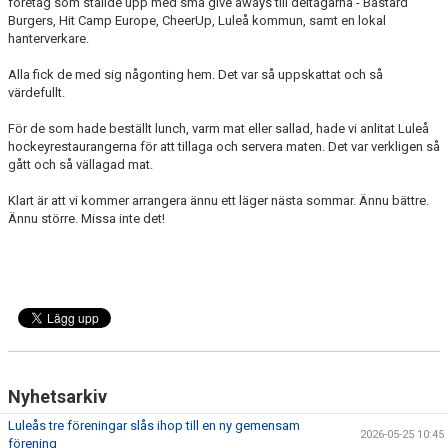
företag som ställde upp med små give aways till deltagarna - Bastard
Burgers, Hit Camp Europe, CheerUp, Luleå kommun, samt en lokal
hanterverkare.
Alla fick de med sig någonting hem. Det var så uppskattat och så
värdefullt.
För de som hade beställt lunch, varm mat eller sallad, hade vi anlitat Luleå
hockeyrestaurangerna för att tillaga och servera maten. Det var verkligen så
gått och så vällagad mat.
Klart är att vi kommer arrangera ännu ett läger nästa sommar. Ännu bättre.
Ännu större. Missa inte det!
Nyhetsarkiv
Luleås tre föreningar slås ihop till en ny gemensam
2026-05-25 10:45
förening