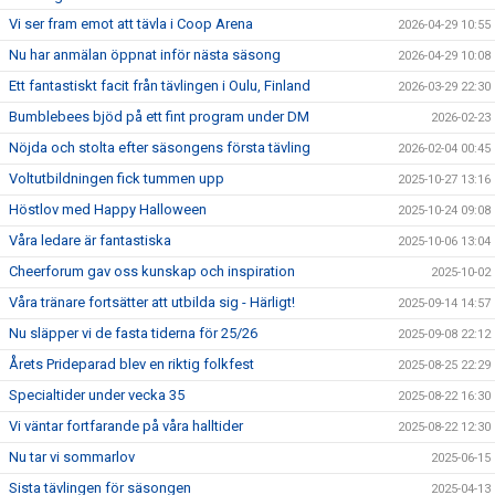
Vi ser fram emot att tävla i Coop Arena
2026-04-29 10:55
Nu har anmälan öppnat inför nästa säsong
2026-04-29 10:08
Ett fantastiskt facit från tävlingen i Oulu, Finland
2026-03-29 22:30
Bumblebees bjöd på ett fint program under DM
2026-02-23
Nöjda och stolta efter säsongens första tävling
2026-02-04 00:45
Voltutbildningen fick tummen upp
2025-10-27 13:16
Höstlov med Happy Halloween
2025-10-24 09:08
Våra ledare är fantastiska
2025-10-06 13:04
Cheerforum gav oss kunskap och inspiration
2025-10-02
Våra tränare fortsätter att utbilda sig - Härligt!
2025-09-14 14:57
Nu släpper vi de fasta tiderna för 25/26
2025-09-08 22:12
Årets Prideparad blev en riktig folkfest
2025-08-25 22:29
Specialtider under vecka 35
2025-08-22 16:30
Vi väntar fortfarande på våra halltider
2025-08-22 12:30
Nu tar vi sommarlov
2025-06-15
Sista tävlingen för säsongen
2025-04-13