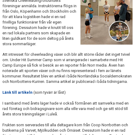
Svenska Cheerleadingförbundets
LÄNKAR
föreningar anmälda. Instruktörerna flögs in
från Oslo, Köpenhamn och Stockholm och
för att klara logistiken hade vi en rad
frivilliga funktionärer från vår egen
förening. Dessutom hade vi knutit till oss
en rad lokala partners som skapade en
liten guldkant för de som deltog på årets
stora sommarläger.
Att intresset för cheerleading växer och blir allt större råder det inget tvivel
om. Under Hit Summer Camp som vi arrangerade i samarbete med Hit
Camp Europe så fick vi besök av en reporter från Norr media. Även han
noterade att sporten växer och nu finns representerad i fem av länets
kommuner. Resultatet blev en artikel i både
Norrländska Socialdemokraten
och
Norrbottens-Kuriren
. Samma artikel är publicerad i båda tidningarna.
Länk till artikeln
(som tyvärr är låst)
I samband med årets läger hade vi också förmånen att samverka med en
rad företag och bidragsgivare som alla ville vara med och ge sitt stöd till
årets stora träningsläger i Luleå.
Frukten som serverades till alla deltagare kom från Coop Norrbotten och
butikerna på Varvet, Mjölkudden och Örnäset. Dessutom hade vi en rad