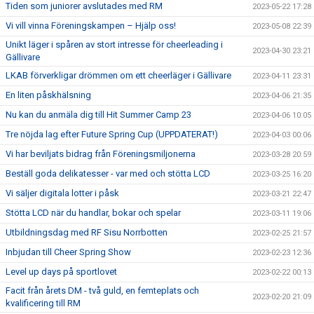
Tiden som juniorer avslutades med RM
2023-05-22 17:28
Vi vill vinna Föreningskampen – Hjälp oss!
2023-05-08 22:39
Unikt läger i spåren av stort intresse för cheerleading i
2023-04-30 23:21
Gällivare
LKAB förverkligar drömmen om ett cheerläger i Gällivare
2023-04-11 23:31
En liten påskhälsning
2023-04-06 21:35
Nu kan du anmäla dig till Hit Summer Camp 23
2023-04-06 10:05
Tre nöjda lag efter Future Spring Cup (UPPDATERAT!)
2023-04-03 00:06
Vi har beviljats bidrag från Föreningsmiljonerna
2023-03-28 20:59
Beställ goda delikatesser - var med och stötta LCD
2023-03-25 16:20
Vi säljer digitala lotter i påsk
2023-03-21 22:47
Stötta LCD när du handlar, bokar och spelar
2023-03-11 19:06
Utbildningsdag med RF Sisu Norrbotten
2023-02-25 21:57
Inbjudan till Cheer Spring Show
2023-02-23 12:36
Level up days på sportlovet
2023-02-22 00:13
Facit från årets DM - två guld, en femteplats och
2023-02-20 21:09
kvalificering till RM