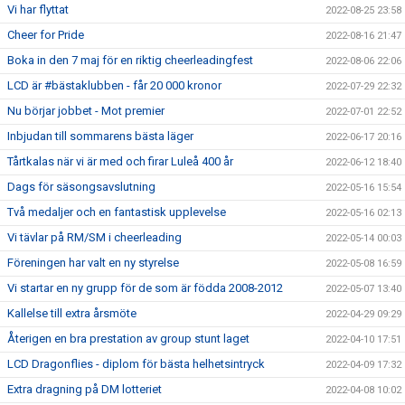
Vi har flyttat
2022-08-25 23:58
Cheer for Pride
2022-08-16 21:47
Boka in den 7 maj för en riktig cheerleadingfest
2022-08-06 22:06
LCD är #bästaklubben - får 20 000 kronor
2022-07-29 22:32
Nu börjar jobbet - Mot premier
2022-07-01 22:52
Inbjudan till sommarens bästa läger
2022-06-17 20:16
Tårtkalas när vi är med och firar Luleå 400 år
2022-06-12 18:40
Dags för säsongsavslutning
2022-05-16 15:54
Två medaljer och en fantastisk upplevelse
2022-05-16 02:13
Vi tävlar på RM/SM i cheerleading
2022-05-14 00:03
Föreningen har valt en ny styrelse
2022-05-08 16:59
Vi startar en ny grupp för de som är födda 2008-2012
2022-05-07 13:40
Kallelse till extra årsmöte
2022-04-29 09:29
Återigen en bra prestation av group stunt laget
2022-04-10 17:51
LCD Dragonflies - diplom för bästa helhetsintryck
2022-04-09 17:32
Extra dragning på DM lotteriet
2022-04-08 10:02