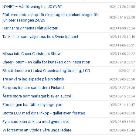
NYHET – Vår förening har JOYNAT
2024-01-26 20:55
Förberedande camp för riksintag till damlandslaget för
2024-01-16 22:30
juniorer säsongen 24/25
Här har ni vinnarna i vårt jullotteri
2023-11-30 20:24
Tack till er som väljer oss hos Svenska spel
2023-11-23 10:45
2023-11-06 23:21
Missa inte Cheer Christmas Show
2023-11-05 22:22
Cheer Forum - en källa för kunskap och inspiration
2023-09-18 06:37
Bli stödmedlem i Luleå Cheerleadingförening, LCD
2023-09-12
Tre av våra lag slipade på sin teknik
2023-09-05 20:20
Europas tränare samlades i Finland
2023-08-27 23:30
Årets stora sommarläger blev en succé
2023-08-15 00:54
Föreningen har fått en ny logotype
2023-08-14 10:47
Stötta LCD med dina inköp - gäller även företag
2023-08-03 23:30
Fyra studenter är klara med gymnasiet
2023-06-09 16:54
Vi fortsätter att utbilda våra unga ledare
2023-06-06 15:44