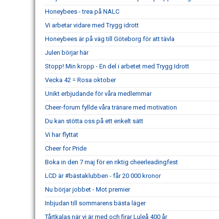
Honeybees - trea på NALC
Vi arbetar vidare med Trygg idrott
Honeybees är på väg till Göteborg för att tävla
Julen börjar här
Stopp! Min kropp - En del i arbetet med Trygg Idrott
Vecka 42 = Rosa oktober
Unikt erbjudande för våra medlemmar
Cheer-forum fyllde våra tränare med motivation
Du kan stötta oss på ett enkelt sätt
Vi har flyttat
Cheer for Pride
Boka in den 7 maj för en riktig cheerleadingfest
LCD är #bästaklubben - får 20 000 kronor
Nu börjar jobbet - Mot premier
Inbjudan till sommarens bästa läger
Tårtkalas när vi är med och firar Luleå 400 år