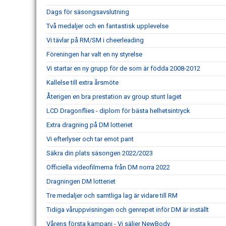
Dags för säsongsavslutning
Två medaljer och en fantastisk upplevelse
Vi tävlar på RM/SM i cheerleading
Föreningen har valt en ny styrelse
Vi startar en ny grupp för de som är födda 2008-2012
Kallelse till extra årsmöte
Återigen en bra prestation av group stunt laget
LCD Dragonflies - diplom för bästa helhetsintryck
Extra dragning på DM lotteriet
Vi efterlyser och tar emot pant
Säkra din plats säsongen 2022/2023
Officiella videofilmerna från DM norra 2022
Dragningen DM lotteriet
Tre medaljer och samtliga lag är vidare till RM
Tidiga våruppvisningen och genrepet inför DM är inställt
Vårens första kampanj - Vi säljer NewBody