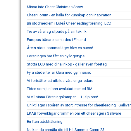
Missa inte Cheer Christmas Show
Cheer Forum - en källa för kunskap och inspiration
Bli stödmedlem i Luleå Cheerleadingförening, LCD
Tre av våra lag slipade på sin teknik
Europas tränare samlades i Finland
Årets stora sommarläger blev en succé
Föreningen har fått en ny logotype
Stötta LCD med dina inköp - gäller även företag
Fyra studenter är klara med gymnasiet
Vi fortsätter att utbilda våra unga ledare
Tiden som juniorer avslutades med RM
Vi vill vinna Föreningskampen – Hjälp oss!
Unikt läger i spåren av stort intresse för cheerleading i Gälliva
LKAB förverkligar drömmen om ett cheerläger i Gällivare
En liten påskhälsning
Nu kan du anmäla dig till Hit Summer Camp 23