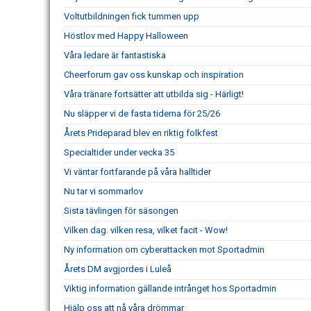
Voltutbildningen fick tummen upp
Höstlov med Happy Halloween
Våra ledare är fantastiska
Cheerforum gav oss kunskap och inspiration
Våra tränare fortsätter att utbilda sig - Härligt!
Nu släpper vi de fasta tiderna för 25/26
Årets Prideparad blev en riktig folkfest
Specialtider under vecka 35
Vi väntar fortfarande på våra halltider
Nu tar vi sommarlov
Sista tävlingen för säsongen
Vilken dag. vilken resa, vilket facit - Wow!
Ny information om cyberattacken mot Sportadmin
Årets DM avgjordes i Luleå
Viktig information gällande intrånget hos Sportadmin
Hjälp oss att nå våra drömmar