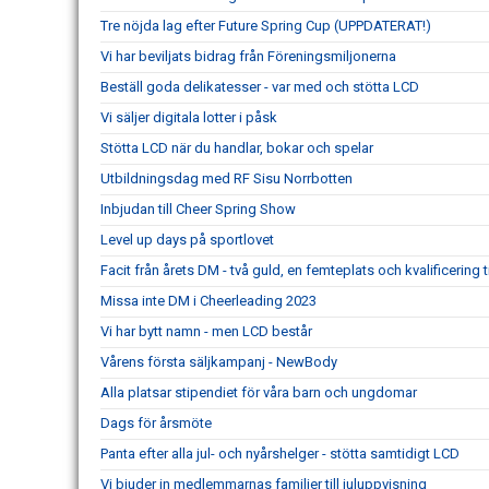
Tre nöjda lag efter Future Spring Cup (UPPDATERAT!)
Vi har beviljats bidrag från Föreningsmiljonerna
Beställ goda delikatesser - var med och stötta LCD
Vi säljer digitala lotter i påsk
Stötta LCD när du handlar, bokar och spelar
Utbildningsdag med RF Sisu Norrbotten
Inbjudan till Cheer Spring Show
Level up days på sportlovet
Facit från årets DM - två guld, en femteplats och kvalificering t
Missa inte DM i Cheerleading 2023
Vi har bytt namn - men LCD består
Vårens första säljkampanj - NewBody
Alla platsar stipendiet för våra barn och ungdomar
Dags för årsmöte
Panta efter alla jul- och nyårshelger - stötta samtidigt LCD
Vi bjuder in medlemmarnas familjer till juluppvisning