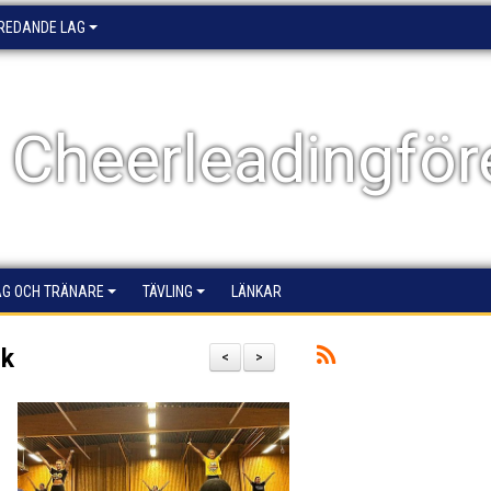
EREDANDE LAG
 Cheerleadingför
AG OCH TRÄNARE
TÄVLING
LÄNKAR
ik
<
>