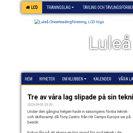
LCD
TRÄNINGSLAG
TÄVLING OCH TÄVLINGSFÖRB
Luleå
HEM
NYHETER
OM KLUBBEN
KALENDER
VÅRA L
Tre av våra lag slipade på sin tekn
2023-09-05 20:20
Under den gångna helgen hade vi säsongens första teknik-
och skillscamp då Tony Castro från Hit Camps Europe var på
besök.
Fokus låg på att skapa en bra grund för god teknik i de