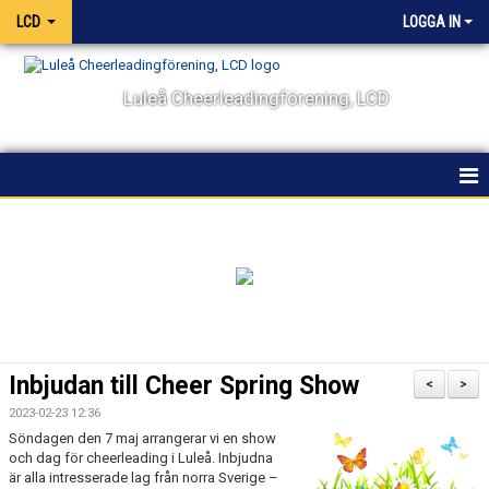
LCD
LOGGA IN
Luleå Cheerleadingförening, LCD
HEM
NYHETER
OM KLUBBEN
KALENDER
Inbjudan till Cheer Spring Show
<
>
VÅRA LAG OCH TRÄNARE
2023-02-23 12:36
Söndagen den 7 maj arrangerar vi en show
och dag för cheerleading i Luleå. Inbjudna
TÄVLING
är alla intresserade lag från norra Sverige –