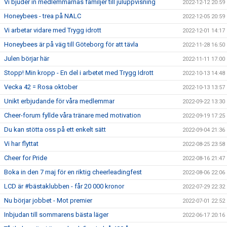
Vi bjuder in medlemmarnas familjer till juluppvisning
2022-12-12 20:59
Honeybees - trea på NALC
2022-12-05 20:59
Vi arbetar vidare med Trygg idrott
2022-12-01 14:17
Honeybees är på väg till Göteborg för att tävla
2022-11-28 16:50
Julen börjar här
2022-11-11 17:00
Stopp! Min kropp - En del i arbetet med Trygg Idrott
2022-10-13 14:48
Vecka 42 = Rosa oktober
2022-10-13 13:57
Unikt erbjudande för våra medlemmar
2022-09-22 13:30
Cheer-forum fyllde våra tränare med motivation
2022-09-19 17:25
Du kan stötta oss på ett enkelt sätt
2022-09-04 21:36
Vi har flyttat
2022-08-25 23:58
Cheer for Pride
2022-08-16 21:47
Boka in den 7 maj för en riktig cheerleadingfest
2022-08-06 22:06
LCD är #bästaklubben - får 20 000 kronor
2022-07-29 22:32
Nu börjar jobbet - Mot premier
2022-07-01 22:52
Inbjudan till sommarens bästa läger
2022-06-17 20:16