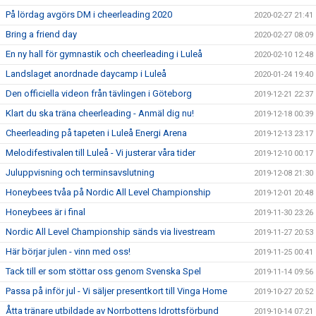
På lördag avgörs DM i cheerleading 2020
2020-02-27 21:41
Bring a friend day
2020-02-27 08:09
En ny hall för gymnastik och cheerleading i Luleå
2020-02-10 12:48
Landslaget anordnade daycamp i Luleå
2020-01-24 19:40
Den officiella videon från tävlingen i Göteborg
2019-12-21 22:37
Klart du ska träna cheerleading - Anmäl dig nu!
2019-12-18 00:39
Cheerleading på tapeten i Luleå Energi Arena
2019-12-13 23:17
Melodifestivalen till Luleå - Vi justerar våra tider
2019-12-10 00:17
Juluppvisning och terminsavslutning
2019-12-08 21:30
Honeybees tvåa på Nordic All Level Championship
2019-12-01 20:48
Honeybees är i final
2019-11-30 23:26
Nordic All Level Championship sänds via livestream
2019-11-27 20:53
Här börjar julen - vinn med oss!
2019-11-25 00:41
Tack till er som stöttar oss genom Svenska Spel
2019-11-14 09:56
Passa på inför jul - Vi säljer presentkort till Vinga Home
2019-10-27 20:52
Åtta tränare utbildade av Norrbottens Idrottsförbund
2019-10-14 07:21