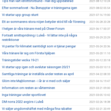
Tips från vårt idrottsförbund - Håll dig uppdaterad
2021-08-12 10:24
Efter sommarlovet - Nu återupptar vi träningarna igen
2021-08-02 05:54
Vi startar upp group stunt
2021-07-16 19:00
Ett av sommarens stora nöjen betyder stöd till vår förening
2021-06-28 20:28
I helgen är våra tränare med på Cheer-Forum
2021-06-17 00:37
Fortsatt smittspridning i Luleå - Vi lättar inte på några
2021-05-29 23:29
restriktioner
Vi pantar för klimatet samtidigt som vi tjänar pengar
2021-05-24 20:36
Våra tränare lär sig om Första hjälpen
2021-05-20 11:10
Träningstider vecka 19-21
2021-05-12 20:18
Vi startar upp igen och avslutar säsongen 20/21
2021-05-03 10:13
Samtliga träningar är inställda under resten av april
2021-04-22 08:33
Glöm inte Majblomman - i år är vi med och säljer
2021-04-16 19:47
Information om resten av vårterminen
2021-03-21 09:00
Inga träningar under sportlovet
2021-03-05 10:42
DM norra 2022 avgörs i Luleå
2021-02-26 18:38
Vi säljer ungdomshäftet med många fina rabatter
2021-02-21 20:49