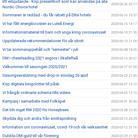
Ett erbjudande - Köp presentkort som kan användas på alla
2020-06-26 22:17
Nordic Choice hotel
Sommaren är räddad - du får rabatt på Elite hotels
2020-06-16 19:37
Vi har fått energiboosten av Luleå Energi
2020-06-15 14:17
Informationsmaterial till barn och unga kring coronaviruset
2020-06-10 21:30
Uppdaterade rekommendationer för vår idrott
2020-06-10 21:04
Vi tar sommaruppehåll och "semester" i juli
2020-06-08 18:05
DM i cheerleading 2021 avgörs i Skellefteå
2020-05-15 20:57
Välkommen till säsongen 2020/2021
2020-04-27 07:00
Säsongsavslutning med drop-in söndag 26 april
2020-04-23 21:45
Köp digitala bingolotter till påsk
2020-04-07 15:15
Vi frångår ordinarie schema tills vidare
2020-04-02 12:15
Kampanj i samarbete med Folkspel
2020-03-31 20:40
Det blir inget RM 2020 för Honeybees
2020-03-28 10:35
Skydda dig och andra från smittspridning
2020-03-12 23:29
Information om coronaviruset, covid-19 och vår verksamhet
2020-03-12 21:16
Dubbla DM-guld till vår förening
2020-02-29 21:58