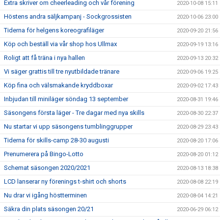
Extra skriver om cheerleading och vår förening
2020-10-08 15:11
Höstens andra säljkampanj - Sockgrossisten
2020-10-06 23:00
Tiderna för helgens koreografiläger
2020-09-20 21:56
Köp och beställ via vår shop hos Ullmax
2020-09-19 13:16
Roligt att få träna i nya hallen
2020-09-13 20:32
Vi säger grattis till tre nyutbildade tränare
2020-09-06 19:25
Köp fina och välsmakande kryddboxar
2020-09-02 17:43
Inbjudan till miniläger söndag 13 september
2020-08-31 19:46
Säsongens första läger - Tre dagar med nya skills
2020-08-30 22:37
Nu startar vi upp säsongens tumblinggrupper
2020-08-29 23:43
Tiderna för skills-camp 28-30 augusti
2020-08-20 17:06
Prenumerera på Bingo-Lotto
2020-08-20 01:12
Schemat säsongen 2020/2021
2020-08-13 18:38
LCD lanserar ny förenings t-shirt och shorts
2020-08-08 22:19
Nu drar vi igång höstterminen
2020-08-04 14:21
Säkra din plats säsongen 20/21
2020-06-29 06:12