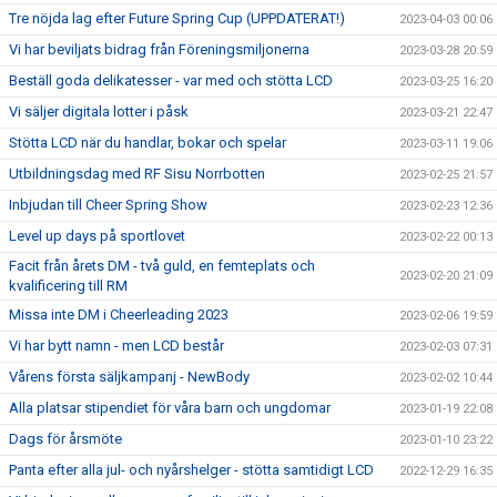
Tre nöjda lag efter Future Spring Cup (UPPDATERAT!)
2023-04-03 00:06
Vi har beviljats bidrag från Föreningsmiljonerna
2023-03-28 20:59
Beställ goda delikatesser - var med och stötta LCD
2023-03-25 16:20
Vi säljer digitala lotter i påsk
2023-03-21 22:47
Stötta LCD när du handlar, bokar och spelar
2023-03-11 19:06
Utbildningsdag med RF Sisu Norrbotten
2023-02-25 21:57
Inbjudan till Cheer Spring Show
2023-02-23 12:36
Level up days på sportlovet
2023-02-22 00:13
Facit från årets DM - två guld, en femteplats och
2023-02-20 21:09
kvalificering till RM
Missa inte DM i Cheerleading 2023
2023-02-06 19:59
Vi har bytt namn - men LCD består
2023-02-03 07:31
Vårens första säljkampanj - NewBody
2023-02-02 10:44
Alla platsar stipendiet för våra barn och ungdomar
2023-01-19 22:08
Dags för årsmöte
2023-01-10 23:22
Panta efter alla jul- och nyårshelger - stötta samtidigt LCD
2022-12-29 16:35