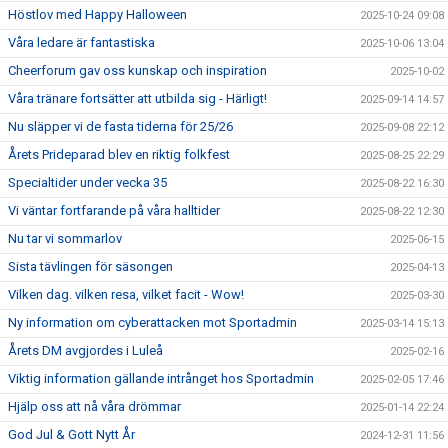
Höstlov med Happy Halloween
2025-10-24 09:08
Våra ledare är fantastiska
2025-10-06 13:04
Cheerforum gav oss kunskap och inspiration
2025-10-02
Våra tränare fortsätter att utbilda sig - Härligt!
2025-09-14 14:57
Nu släpper vi de fasta tiderna för 25/26
2025-09-08 22:12
Årets Prideparad blev en riktig folkfest
2025-08-25 22:29
Specialtider under vecka 35
2025-08-22 16:30
Vi väntar fortfarande på våra halltider
2025-08-22 12:30
Nu tar vi sommarlov
2025-06-15
Sista tävlingen för säsongen
2025-04-13
Vilken dag. vilken resa, vilket facit - Wow!
2025-03-30
Ny information om cyberattacken mot Sportadmin
2025-03-14 15:13
Årets DM avgjordes i Luleå
2025-02-16
Viktig information gällande intrånget hos Sportadmin
2025-02-05 17:46
Hjälp oss att nå våra drömmar
2025-01-14 22:24
God Jul & Gott Nytt År
2024-12-31 11:56