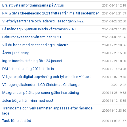
Bra att veta inför träningarna på Arcus
2021-02-18 12:18
RM & SM i Cheerleading 2021 flyttas från maj till september
2021-02-12 21:39
Vi efterlyser tränare och ledare till säsongen 21-22
2021-01-28 22:30
På måndag 25 januari inleds vårterminen 2021
2021-01-21 11:43
Fakturor avseende vårterminen 2021
2021-01-08 21:56
Vill du börja med cheerleading till våren?
2020-12-26 20:06
Årets julhälsning
2020-12-23 15:50
Ingen inomhusträning före 24 januari
2020-12-21 18:50
DM i cheerleading 2021 ställs in
2020-12-14 23:28
Vi bjuder på digital uppvisning och fyller hallen virituellt
2020-12-07 19:45
Vår egen julkalender - LCD Christmas Challange
2020-12-02
Maxgränsen på åtta personer gäller inte träning
2020-11-25 19:33
Julen börjar här - vinn med oss!
2020-11-12 15:35
Träningarna och verksamheten anpassas efter rådande
2020-11-10 23:30
läge
Tack för erat stöd
2020-11-09 21:37