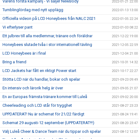
Vårens första kampanj - Vi säljer NewBody
2022-01-21 22:00
Tumblinglördag med nytt upplägg
2022-01-13 13:00
Officiella videon på LCD Honeybees från NALC 2021
2022-01-05 22:24
Vi efterlyser pant
2022-01-03 08:22
Ett julbrev till alla medlemmar, tränare och föräldrar
2021-12-22 19:00
Honeybees slutade tvåa i stor internationell tävling
2021-12-05 22:59
LCD Honeybees är i final
2021-12-04 21:00
Bring a friend
2021-10-31 14:32
LCD Jackets har fått en riktigt Power start
2021-10-17 22:27
Stötta LCD när du handlar, bokar och spelar
2021-09-23 09:49
En intensiv och lärorik helg är över
2021-09-05 21:07
En av Europas främsta tränare kommer till Luleå
2021-09-02 20:00
Cheerleading och LCD står för trygghet
2021-08-27 23:23
UPPDATERAT! Nu är schemat för 21/22 färdigt
2021-08-24 19:41
Schemat 29 augusti-12 september (UPPDATERAT!!!)
2021-08-20 23:47
Välj Luleå Cheer & Dance Team när du tippar och spelar
2021-08-12 12:07