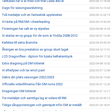
Tårtkalas när vi är med och firar Luleå 400 år
2022-06-12 18:40
Dags för säsongsavslutning
2022-05-16 15:54
Två medaljer och en fantastisk upplevelse
2022-05-16 02:13
Vi tävlar på RM/SM i cheerleading
2022-05-14 00:03
Föreningen har valt en ny styrelse
2022-05-08 16:59
Vi startar en ny grupp för de som är födda 2008-2012
2022-05-07 13:40
Kallelse till extra årsmöte
2022-04-29 09:29
Återigen en bra prestation av group stunt laget
2022-04-10 17:51
LCD Dragonflies - diplom för bästa helhetsintryck
2022-04-09 17:32
Extra dragning på DM lotteriet
2022-04-08 10:02
Vi efterlyser och tar emot pant
2022-03-27 12:00
Säkra din plats säsongen 2022/2023
2022-03-26 19:00
Officiella videofilmerna från DM norra 2022
2022-02-21 12:25
Dragningen DM lotteriet
2022-02-21 12:11
Tre medaljer och samtliga lag är vidare till RM
2022-02-20 00:15
Tidiga våruppvisningen och genrepet inför DM är inställt
2022-01-24 18:01