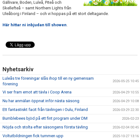
Gällivare, Boden, Luleå, Piteå och
LÄNKAR
Skellefteå – samt Northern Lights från
Uleåborg i Finland – och vi hoppas på ett stort deltagande.
Här hittar ni inbjudan till showen
.
Nyhetsarkiv
Luleås tre föreningar slås ihop till en ny gemensam
2026-05-25 10:45
förening
Vi ser fram emot att tävla i Coop Arena
2026-04-29 10:55
Nu har anmälan öppnat inför nästa säsong
2026-04-29 10:08
Ett fantastiskt facit från tävlingen i Oulu, Finland
2026-03-29 22:30
Bumblebees bjöd på ett fint program under DM
2026-02-23
Nöjda och stolta efter säsongens första tävling
2026-02-04 00:45
Voltutbildningen fick tummen upp
2025-10-27 13:16