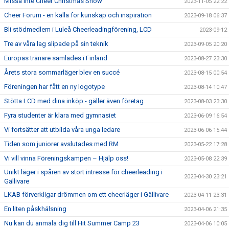
Missa inte Cheer Christmas Show
2023-11-05 22:22
Cheer Forum - en källa för kunskap och inspiration
2023-09-18 06:37
Bli stödmedlem i Luleå Cheerleadingförening, LCD
2023-09-12
Tre av våra lag slipade på sin teknik
2023-09-05 20:20
Europas tränare samlades i Finland
2023-08-27 23:30
Årets stora sommarläger blev en succé
2023-08-15 00:54
Föreningen har fått en ny logotype
2023-08-14 10:47
Stötta LCD med dina inköp - gäller även företag
2023-08-03 23:30
Fyra studenter är klara med gymnasiet
2023-06-09 16:54
Vi fortsätter att utbilda våra unga ledare
2023-06-06 15:44
Tiden som juniorer avslutades med RM
2023-05-22 17:28
Vi vill vinna Föreningskampen – Hjälp oss!
2023-05-08 22:39
Unikt läger i spåren av stort intresse för cheerleading i
2023-04-30 23:21
Gällivare
LKAB förverkligar drömmen om ett cheerläger i Gällivare
2023-04-11 23:31
En liten påskhälsning
2023-04-06 21:35
Nu kan du anmäla dig till Hit Summer Camp 23
2023-04-06 10:05