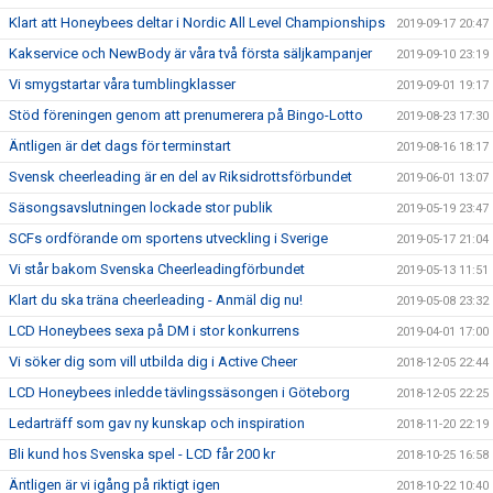
Klart att Honeybees deltar i Nordic All Level Championships
2019-09-17 20:47
Kakservice och NewBody är våra två första säljkampanjer
2019-09-10 23:19
Vi smygstartar våra tumblingklasser
2019-09-01 19:17
Stöd föreningen genom att prenumerera på Bingo-Lotto
2019-08-23 17:30
Äntligen är det dags för terminstart
2019-08-16 18:17
Svensk cheerleading är en del av Riksidrottsförbundet
2019-06-01 13:07
Säsongsavslutningen lockade stor publik
2019-05-19 23:47
SCFs ordförande om sportens utveckling i Sverige
2019-05-17 21:04
Vi står bakom Svenska Cheerleadingförbundet
2019-05-13 11:51
Klart du ska träna cheerleading - Anmäl dig nu!
2019-05-08 23:32
LCD Honeybees sexa på DM i stor konkurrens
2019-04-01 17:00
Vi söker dig som vill utbilda dig i Active Cheer
2018-12-05 22:44
LCD Honeybees inledde tävlingssäsongen i Göteborg
2018-12-05 22:25
Ledarträff som gav ny kunskap och inspiration
2018-11-20 22:19
Bli kund hos Svenska spel - LCD får 200 kr
2018-10-25 16:58
Äntligen är vi igång på riktigt igen
2018-10-22 10:40