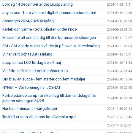
Lördag 14 december är det juluppvisning
2024-11-28 18:31
Joyna oss - bara vinnare i digitalt prenumerationslotteri
2024-09-19 17:00
Säsongen 2024/2025 är igång
2024-09-15 08:00
Kärlek och värme - trots blåsten under Pride
2024-08-24 21:33
Missa inte att anmäla dig till den kommande säsongen
2024-07-11 10:07
RM / SM visade vilken nivå det är på svensk cheerleading
2024-06-01 08:03
Vi har varit och tävlat i Finland
2024-04-15 12:31
Loppis med LCD lördag den 4 maj
2024-04-10 18:53
Vi nådde målet i historiskt mästerskap
2024-03-26 21:44
DM blev en succé - fem starter och fem medaljer
2024-02-10 19:50
NYHET – Vår förening har JOYNAT
2024-01-26 20:55
Förberedande camp för riksintag till damlandslaget för
2024-01-16 22:30
juniorer säsongen 24/25
Här har ni vinnarna i vårt jullotteri
2023-11-30 20:24
Tack till er som väljer oss hos Svenska spel
2023-11-23 10:45
2023-11-06 23:21