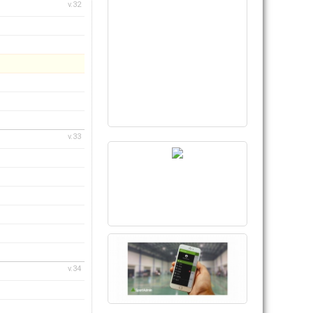
v.32
v.33
v.34