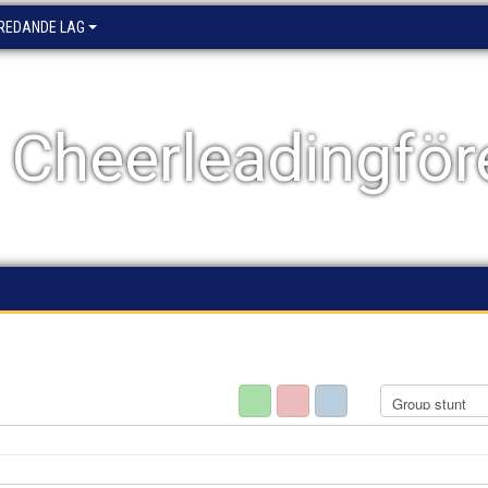
EREDANDE LAG
 Cheerleadingför