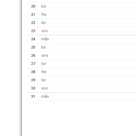
20
tor
21
fre
22
lör
23
sön
24
mån
25
tis
26
ons
27
tor
28
fre
29
lör
30
sön
31
mån