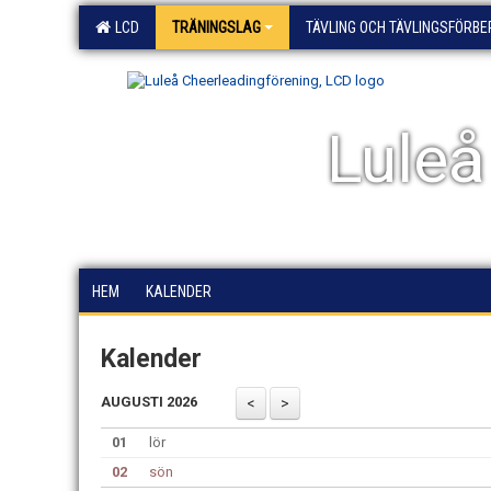
LCD
TRÄNINGSLAG
TÄVLING OCH TÄVLINGSFÖRB
Luleå
HEM
KALENDER
Kalender
AUGUSTI 2026
01
lör
02
sön