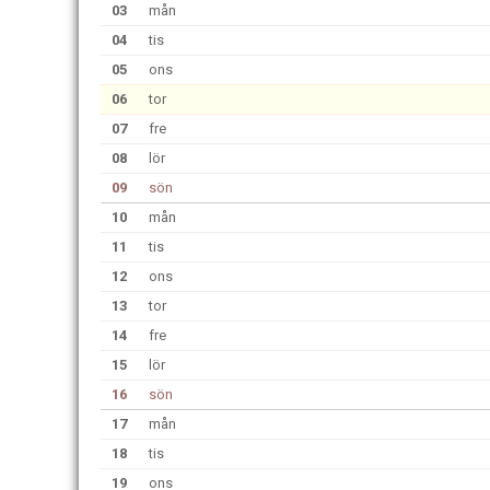
03
mån
04
tis
05
ons
06
tor
07
fre
08
lör
09
sön
10
mån
11
tis
12
ons
13
tor
14
fre
15
lör
16
sön
17
mån
18
tis
19
ons