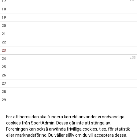
17
18
19
20
21
22
23
v.35
24
25
26
27
28
29
30
v.36
31
För att hemsidan ska fungera korrekt använder vi nödvändiga
cookies från SportAdmin. Dessa går inte att stänga av.
Föreningen kan också använda frivilliga cookies, t.ex. för statistik
eller marknadsföring. Du väljer själv om du vill acceptera dessa.